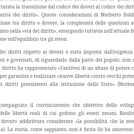
urata la transizione dal codice dei doveri al codice dei dirit
iorità dei diritti». Queste considerazioni di Norberto Bob
ione tra diritto e dovere, la complessità delle questioni a
imo nella «età dei diritti», emergendo tuttavia nell’attuale f
ne sull’equilibrio tra gli stessi.
dei diritti rispetto ai doveri è stata imposta dall’esigenza
ti e governati, di riguardarlo dalla parte del popolo, non 
 diritto ha rappresentato «l’antitesi di un abuso di potere 
per garantire e realizzare «nuove libertà contro vecchi poter
diritti preesistenti alla istituzione dello Stato» (Norbe
compagnato il convincimento che obiettivo dello svilu
delle libertà reali di cui godono gli esseri umani. Risult
 dovuto addirittura considerare «la possibilità che la ste
ma). La storia, come sappiamo, non è finita (lo ha ammesso