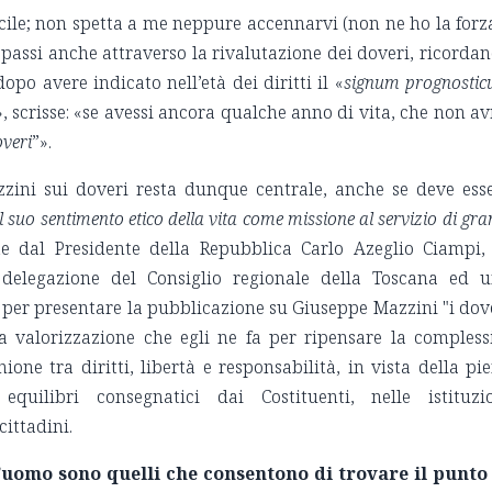
icile; non spetta a me neppure accennarvi (non ne ho la forz
passi anche attraverso la rivalutazione dei doveri, ricorda
po avere indicato nell’età dei diritti il «
signum prognosti
 scrisse: «se avessi ancora qualche anno di vita, che non av
overi
”».
zzini sui doveri resta dunque centrale, anche se deve ess
il suo sentimento etico della vita come missione al servizio di gra
e dal Presidente della Repubblica Carlo Azeglio Ciampi,
 delegazione del Consiglio regionale della Toscana ed 
 per presentare la pubblicazione su Giuseppe Mazzini "i dov
a valorizzazione che egli ne fa per ripensare la compless
one tra diritti, libertà e responsabilità, in vista della pi
equilibri consegnatici dai Costituenti, nelle istituzi
cittadini.
l’uomo sono quelli che consentono di trovare il punto