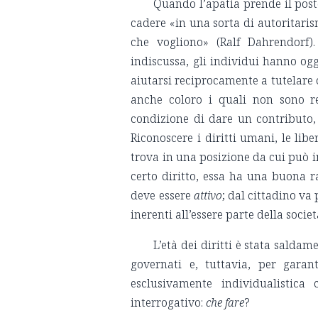
Quando l’apatia prende il posto
cadere «in una sorta di autoritaris
che vogliono» (Ralf Dahrendorf).
indiscussa, gli individui hanno og
aiutarsi reciprocamente a tutelare o
anche coloro i quali non sono re
condizione di dare un contributo,
Riconoscere i diritti umani, le lib
trova in una posizione da cui può i
certo diritto, essa ha una buona r
deve essere
attivo
; dal cittadino va
inerenti all’essere parte della socie
L’età dei diritti è stata salda
governati e, tuttavia, per garan
esclusivamente individualistica 
interrogativo:
che fare
?