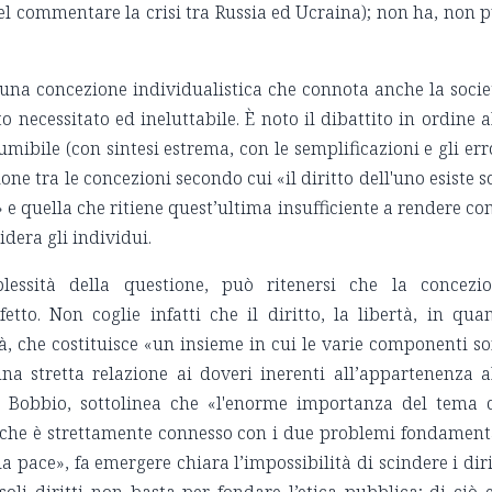
el commentare la crisi tra Russia ed Ucraina); non ha, non 
a una concezione individualistica che connota anche la socie
o necessitato ed ineluttabile. È noto il dibattito in ordine a
sumibile (con sintesi estrema, con le semplificazioni e gli err
one tra le concezioni secondo cui «il diritto dell'uno esiste s
 e quella che ritiene quest’ultima insufficiente a rendere co
dera gli individui.
lessità della questione, può ritenersi che la concezi
fetto. Non coglie infatti che il diritto, la libertà, in qua
età, che costituisce «un insieme in cui le varie componenti s
na stretta relazione ai doveri inerenti all’appartenenza a
 Bobbio, sottolinea che «l'enorme importanza del tema 
o che è strettamente connesso con i due problemi fondament
 pace», fa emergere chiara l’impossibilità di scindere i diri