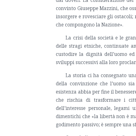
dai doveri. La considerazione dei s
convinto Giuseppe Mazzini, che os
insorgere e rovesciare gli ostacoli;
che compongono la Nazione».
La crisi della società e le gra
delle stragi etniche, continuate 
custodire la dignità dell’uomo ed
sviluppi successivi alla loro procl
La storia ci ha consegnato una
della convinzione che l’uomo sia
esistenza abbia per fine il benesse
che rischia di trasformare i citt
dell’interesse personale, legami 
dimentichi che «la libertà non è ma
godimento passivo; è sempre una sfi