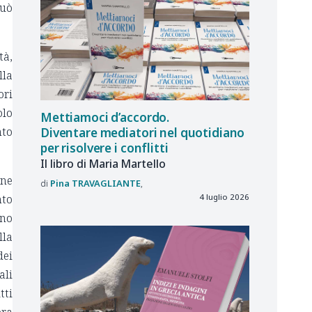
può
tà,
lla
ori
olo
Mettiamoci d’accordo.
nto
Diventare mediatori nel quotidiano
per risolvere i conflitti
Il libro di Maria Martello
one
Pina
TRAVAGLIANTE
4 luglio 2026
nto
ono
lla
dei
ali
tti