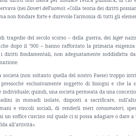
oli diritti non basta per fondare l’etica pubblica; di ciò 
servava (nei
Doveri dell’uomo
): «Colla teoria dei diritti possi
 ma non fondare forte e durevole l'armonia di tutti gli eleme
ndi tragedie del secolo scorso – della guerra, dei
lager
nazis
anche dopo il ‘900 – hanno rafforzato la primaria esigenza
 i diritti fondamentali, non adeguatamente soddisfatta da
amazione.
 società (non soltanto quella del nostro Paese) troppo intr
 pressoché esclusivamente soggetto di bisogni e che la 
re individuale; quindi, una società permeata da una concezi
adini in monadi isolate, disposti a sacrificare, sull’alt
umani e vincoli sociali, di renderli meri
consumatori
, spe
i un soffice cuscino sul quale ci si possa adagiare o dare a
da all’attività».