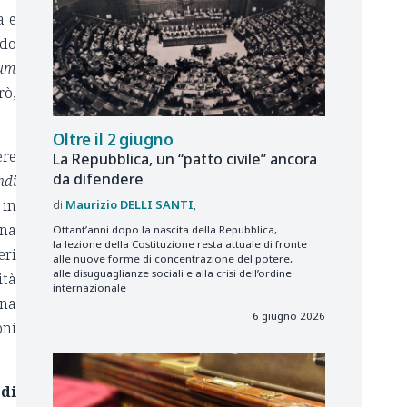
a e
ndo
cum
rò,
Oltre il 2 giugno
ere
La Repubblica, un “patto civile” ancora
da difendere
ndi
 in
Maurizio
DELLI SANTI
una
Ottant’anni dopo la nascita della Repubblica,
la lezione della Costituzione resta attuale di fronte
eri
alle nuove forme di concentrazione del potere,
alle disuguaglianze sociali e alla crisi dell’ordine
ità
internazionale
ena
6 giugno 2026
oni
 di