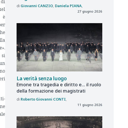
 di
Giovanni
CANZIO
Daniela
PIANA
uel
27 giugno 2026
à è
per
che
lla
e».
 si
 un
ino
La verità senza luogo
eri
Emone tra tragedia e diritto e... il ruolo
della formazione dei magistrati
ti-
Roberto Giovanni
CONTI
11 giugno 2026
one
ale