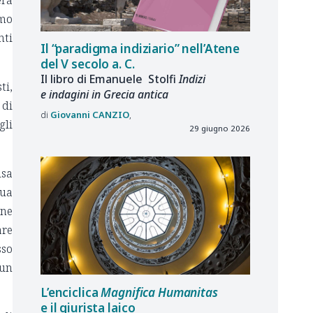
era
amo
nti
Il “paradigma indiziario” nell’Atene
del V secolo a. C.
Il libro di Emanuele Stolfi
Indizi
ti,
e indagini in Grecia antica
 di
Giovanni
CANZIO
gli
29 giugno 2026
isa
sua
one
are
sso
 un
L’enciclica
Magnifica Humanitas
e il giurista laico