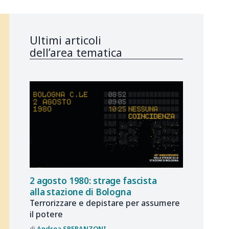
Ultimi articoli
dell’area tematica
2 agosto 1980: strage fascista
alla stazione di Bologna
Terrorizzare e depistare per assumere
il potere
Andrea
SPERANZONI