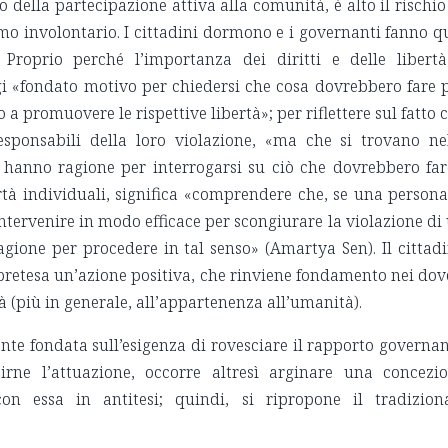
 della partecipazione attiva alla comunità, è alto il rischio
mo involontario. I cittadini dormono e i governanti fanno q
 Proprio perché l’importanza dei diritti e delle libert
gi «fondato motivo per chiedersi che cosa dovrebbero fare 
 a promuovere le rispettive libertà»; per riflettere sul fatto 
sponsabili della loro violazione, «ma che si trovano ne
 hanno ragione per interrogarsi su ciò che dovrebbero far
ertà individuali, significa «comprendere che, se una persona
ntervenire in modo efficace per scongiurare la violazione di
agione per procedere in tal senso» (Amartya Sen). Il cittad
 pretesa un’azione positiva, che rinviene fondamento nei dov
tà (più in generale, all’appartenenza all’umanità).
mente fondata sull’esigenza di rovesciare il rapporto governan
tirne l’attuazione, occorre altresì arginare una concezi
con essa in antitesi; quindi, si ripropone il tradizion