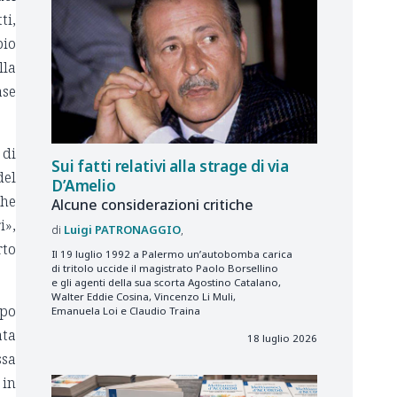
ti,
bio
lla
ase
 di
Sui fatti relativi alla strage di via
del
D’Amelio
che
Alcune considerazioni critiche
i»,
Luigi
PATRONAGGIO
rto
Il 19 luglio 1992 a Palermo un’autobomba carica
di tritolo uccide il magistrato Paolo Borsellino
e gli agenti della sua scorta Agostino Catalano,
Walter Eddie Cosina, Vincenzo Li Muli,
ppo
Emanuela Loi e Claudio Traina
ata
18 luglio 2026
ssa
 in