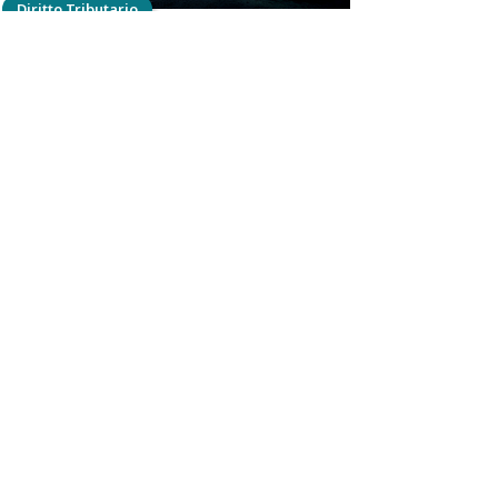
Diritto Tributario
L’”inquietante aurora” della
“prima” magistratura tributaria
Cesare
GLENDI
12 settembre 2024
Diritto Tributario
L'incerta alba della quinta
magistratura