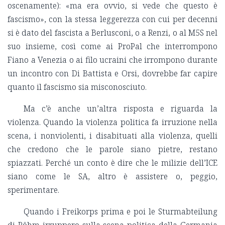
oscenamente): «ma era ovvio, si vede che questo è
fascismo», con la stessa leggerezza con cui per decenni
si è dato del fascista a Berlusconi, o a Renzi, o al M5S nel
suo insieme, così come ai ProPal che interrompono
Fiano a Venezia o ai filo ucraini che irrompono durante
un incontro con Di Battista e Orsi, dovrebbe far capire
quanto il fascismo sia misconosciuto.
Ma c’è anche un’altra risposta e riguarda la
violenza. Quando la violenza politica fa irruzione nella
scena, i nonviolenti, i disabituati alla violenza, quelli
che credono che le parole siano pietre, restano
spiazzati. Perché un conto è dire che le milizie dell’ICE
siano come le SA, altro è assistere o, peggio,
sperimentare.
Quando i Freikorps prima e poi le Sturmabteilung
di Röhm irruppero sulla scena politica della Germania