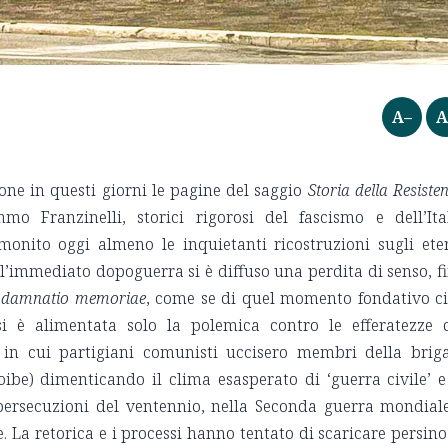
A–
A
one in questi giorni le pagine del saggio
Storia della Resiste
o Franzinelli, storici rigorosi del fascismo e dell’Ita
onito oggi almeno le inquietanti ricostruzioni sugli ete
all’immediato dopoguerra si è diffuso una perdita di senso, f
a
damnatio memoriae
, come se di quel momento fondativo ci
i è alimentata solo la polemica contro le efferatezze 
s, in cui partigiani comunisti uccisero membri della brig
oibe) dimenticando il clima esasperato di ‘guerra civile’ e
 persecuzioni del ventennio, nella Seconda guerra mondial
e. La retorica e i processi hanno tentato di scaricare persino