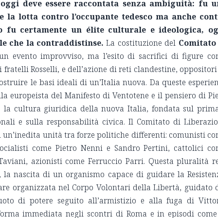
 oggi deve essere raccontata senza ambiguità: fu u
se la lotta contro l’occupante tedesco ma anche con
rno fu certamente un élite culturale e ideologica, o
le che la contraddistinse.
La costituzione del
Comitato 
n evento improvviso, ma l’esito di sacrifici di figure c
fratelli Rosselli, e dell’azione di reti clandestine, oppositori
costruire le basi ideali di un’Italia nuova. Da queste esperie
a europeista del Manifesto di Ventotene e il pensiero di Pi
 la cultura giuridica della nuova Italia, fondata sul prim
ionali e sulla responsabilità civica. Il Comitato di Liberazi
un’inedita unità tra forze politiche differenti: comunisti c
socialisti come Pietro Nenni e Sandro Pertini, cattolici c
aviani, azionisti come Ferruccio Parri. Questa pluralità r
, la nascita di un organismo capace di guidare la Resisten
are organizzata nel Corpo Volontari della Libertà, guidato 
oto di potere seguito all’armistizio e alla fuga di Vitto
 forma immediata negli scontri di Roma e in episodi come