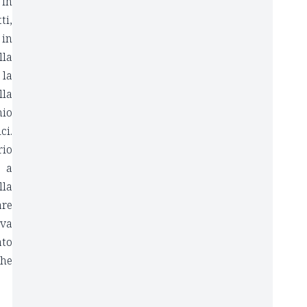
 in
ti,
 in
lla
 la
lla
hio
ci.
rio
e a
lla
are
ava
ato
che