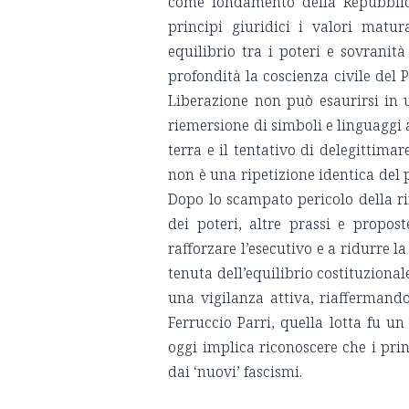
come fondamento della Repubblica
principi giuridici i valori maturat
equilibrio tra i poteri e sovrani
profondità la coscienza civile del P
Liberazione non può esaurirsi in 
riemersione di simboli e linguaggi a
terra e il tentativo di delegittimare
non è una ripetizione identica del 
Dopo lo scampato pericolo della rifo
dei poteri, altre prassi e propos
rafforzare l’esecutivo e a ridurre 
tenuta dell’equilibrio costituzionale
una vigilanza attiva, riaffermand
Ferruccio Parri, quella lotta fu un 
oggi implica riconoscere che i pri
dai ‘nuovi’ fascismi.