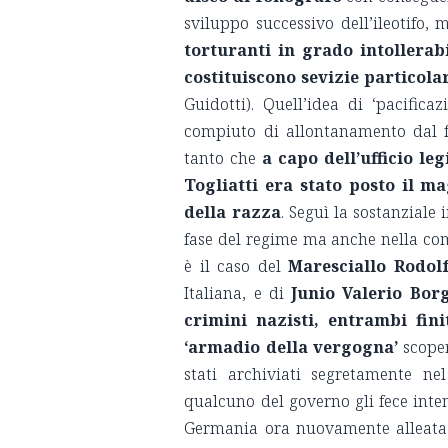
sviluppo successivo dell’ileotifo,
torturanti in grado intollera
costituiscono sevizie particola
Guidotti). Quell’idea di ‘pacific
compiuto di allontanamento dal fa
tanto che
a capo dell’ufficio leg
Togliatti era stato posto il m
della razza
. Seguì la sostanziale
fase del regime ma anche nella comp
è il caso del
Maresciallo Rodol
Italiana, e di
Junio Valerio Bor
crimini nazisti, entrambi fini
‘armadio della vergogna’
scoper
stati archiviati segretamente n
qualcuno del governo gli fece inten
Germania ora nuovamente alleata e 