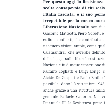
Per questo oggi la Resistenza
scelta consapevole di chi scel
l’Italia fascista, e il suo pe
irrepetibile per la carica mora
Liberazione Nazionale
non fu u
Giacomo Matteotti, Piero Gobetti e i 
esilio e confinati, che contribuì a 
nacquero visioni ampie, come quell
Calamandrei, che avrebbe definito
della legge, sulle libertà costituz
Nazionale fu dunque espressione di 
Palmiro Togliatti e Luigi Longo, 
Alcide De Gasperi e Paolo Emilio T
possibile, dopo l’8 settembre 1943
anche grazie a una struttura milit
generale Raffaele Cadorna. Nel vu
Emanuele III, la Resistenza prese