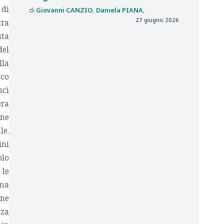
 di
Giovanni
CANZIO
Daniela
PIANA
27 giugno 2026
tra
sta
del
lla
cco
scì
era
one
le.
ini
olo
 le
ama
one
nza