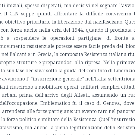
 iniziali, spesso disperati, ma decisivi nel segnare l’avvio
 Il CLN seppe quindi affrontare la difficile convivenza 
 obiettivo prioritario la liberazione dal nazifascismo. Que
 con forza anche nella crisi del 1944, quando il proclama 
ò a sospendere le operazioni partigiane: di fronte a
 movimento resistenziale potesse essere facile preda del ‘blo
nei Balcani e in Grecia, la composita Resistenza italiana riu
proprie strutture e preparandosi alla ripresa. Nella primav
lla sua fase decisiva: sotto la guida del Comitato di Liberazi
avviarono l’ “insurrezione generale” nell’Italia settentriona
ani riuscirono a mobilitare operai, militari, semplici cittad
ri urbani prima dell’arrivo degli Alleati, assumendo un ru
 dell’occupazione. Emblematico fu il caso di Genova, dove
 arrendersi alle forze partigiane: un evento raro nel panor
a forza politica e militare della Resistenza. Quell’insurrezi
zifascismo, ma anche la piena legittimazione della Resiste