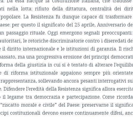
. Da essa nacque la Costituzione italiana, che tradusse
i nella lotta: rifiuto della dittatura, centralità dei dirit
tà popolare. La Resistenza fu dunque capace di trasformare
aese: per questo il significato del 25 aprile, Anniversario de
un passaggio rituale. Oggi emergono segnali preoccupanti:
utoritari, le retoriche discriminatorie contro i diseredati de
 il diritto internazionale e le istituzioni di garanzia. Il risc
passato, ma una progressiva erosione dei principi democrati
rma della giustizia in cui si è tentato di alterare l’equilib
te di riforma istituzionale appaiono sempre più orientat
la rappresentanza, sollevando ancora pesanti interrogativi su
. Difendere l’eredità della Resistenza significa allora esercit
o il legame tra democrazia e partecipazione. Come ricord
“riscatto morale e civile” del Paese: preservarne il signific
ncipi costituzionali devono essere continuamente difesi, an