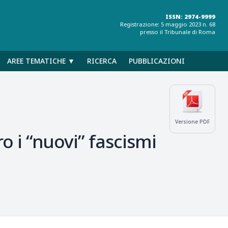
ISSN: 2974-9999
Registrazione: 5 maggio 2023 n. 68
presso il Tribunale di Roma
AREE TEMATICHE ▼
RICERCA
PUBBLICAZIONI
Versione PDF
ro i “nuovi” fascismi