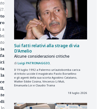
uto
57.
eto
ro
i a
dei
uto
Sui fatti relativi alla strage di via
tia
D’Amelio
 fa
Alcune considerazioni critiche
ici
Luigi
PATRONAGGIO
ata
Il 19 luglio 1992 a Palermo un’autobomba carica
di tritolo uccide il magistrato Paolo Borsellino
 la
e gli agenti della sua scorta Agostino Catalano,
sce
Walter Eddie Cosina, Vincenzo Li Muli,
Emanuela Loi e Claudio Traina
II,
18 luglio 2026
te
 di
 lo