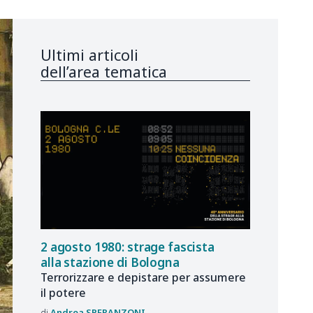
Ultimi articoli
dell’area tematica
2 agosto 1980: strage fascista
alla stazione di Bologna
Terrorizzare e depistare per assumere
il potere
Andrea
SPERANZONI