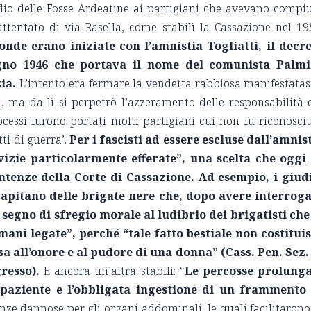
cidio delle Fosse Ardeatine ai partigiani che avevano compi
attentato di via Rasella, come stabilì la Cassazione nel 19
ronde erano iniziate con l’amnistia Togliatti, il decr
ugno 1946 che portava il nome del comunista Palmi
zia.
L’intento era fermare la vendetta rabbiosa manifestatas
i, ma da lì si perpetrò l’azzeramento delle responsabilità 
rocessi furono portati molti partigiani cui non fu riconosci
tti di guerra’.
Per i fascisti ad essere escluse dall’amnis
izie particolarmente efferate”, una scelta che oggi
ntenze della Corte di Cassazione. Ad esempio, i giud
capitano delle brigate nere che, dopo avere interrog
segno di sfregio morale al ludibrio dei brigatisti che
mani legate”, perché “tale fatto bestiale non costitui
a all’onore e al pudore di una donna” (Cass. Pen. Sez. 
gresso).
E ancora un’altra stabilì: “
Le percosse prolunga
 paziente e l’obbligata ingestione di un frammento
ze dannose per gli organi addominali, le quali facilitarono