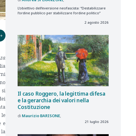
L’obiettivo dell’eversione neofascista: “Destabilizzare
l’ordine pubblico per stabilizzare l’ordine politico”
2 agosto 2026
+
nza
lia
rni
ino
 si
Il caso Roggero, la legittima difesa
dei
e la gerarchia dei valori nella
Costituzione
ata
 le
Maurizio
BARISONE
21 luglio 2026
e e
 la