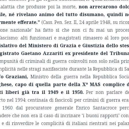
 malattia che produsse poi la morte,
non arrecarono dolo
bile, né rivelano animo del tutto disumano, quindi 
rmente efferate.”
(Cass. Pen. Sez. II, 24 aprile 1948, su rico
azione nazionale’ ha fatto sì che non ci fu mai un proce
scismo: alti funzionari e magistrati rimasero al loro pos
islativo del Ministero di Grazia e Giustizia dello ste
agistrato Gaetano Azzariti ex presidente del Tribun
 impunità di criminali di guerra coinvolti non solo nella pr
licità nelle stragi nazifasciste durante la Repubblica di Sa
fo Graziani,
Ministro della guerra nella Repubblica Soci
ghese, capo di quella parte della Xª MAS complice 
ti liberi già tra il 1949 e il 1950.
Per non parlare de
to nel 1994: centinaia di fascicoli per crimini di guerra er
el 1960 dal procuratore generale Enrico Santacroce per
dere che non era il caso di incrinare ‘i buoni rapporti’ con
di rinverdire le complicità di italiani rientrati nei palaz