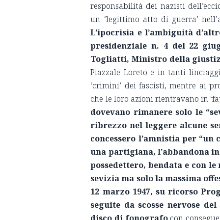
responsabilità dei nazisti dell’ec
un ‘legittimo atto di guerra’ nell’
L’ipocrisia e l’ambiguità d’alt
presidenziale n. 4 del 22 gi
Togliatti, Ministro della giusti
Piazzale Loreto e in tanti linciagg
‘crimini’ dei fascisti, mentre ai p
che le loro azioni rientravano in ‘fa
dovevano rimanere solo le “sev
ribrezzo nel leggere alcune se
concessero l’amnistia per “un 
una partigiana, l’abbandona in 
possedettero, bendata e con le 
sevizia ma solo la massima offes
12 marzo 1947, su ricorso Pro
seguite da scosse nervose del
disco di fonografo
con conseguen