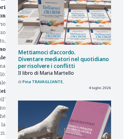
ri
non
rso
sso
to,
sso
Mettiamoci d’accordo.
ale
Diventare mediatori nel quotidiano
ima
per risolvere i conflitti
Il libro di Maria Martello
lò:
Pina
TRAVAGLIANTE
ale
4 luglio 2026
dei
ll’
ano
ché
 la
zi.