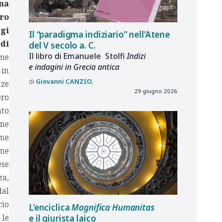
na
tro
ggi
Il “paradigma indiziario” nell’Atene
di
del V secolo a. C.
Il libro di Emanuele Stolfi
Indizi
ome
e indagini in Grecia antica
 in
Giovanni
CANZIO
nze
29 giugno 2026
ero
ato
one
ome
ome
ese
za,
dal
rio
L’enciclica
Magnifica Humanitas
 le
e il giurista laico