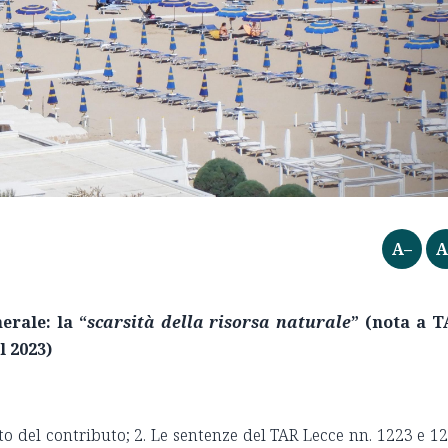
A–
A
erale: la “
scarsità della risorsa naturale
” (nota a 
l 2023)
o del contributo; 2. Le sentenze del TAR Lecce nn. 1223 e 1