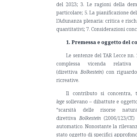
del 2023; 3. Le ragioni della dem
particolare; 5. La pianificazione de
l’Adunanza plenaria: critica e risc
quantitativi; 7. Considerazioni conc
1. Premessa e oggetto del c
Le sentenze del TAR Lecce nn.
complessa vicenda relativa a
(direttiva
Bolkestein
) con riguardo
ricreative.
Il contributo si concentra,
lege
sollevano – dibattute e oggetto
“scarsità delle risorse natura
direttiva
Bolkestein
(2006/123/CE) 
automatico. Nonostante la rilevanz
stato oggetto di specifici approfon