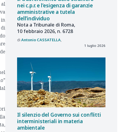
 al
nei c.p.r. e l’esigenza di garanzie
ava
amministrative a tutela
dell’individuo
 in
Nota a Tribunale di Roma,
 di
10 febbraio 2026, n. 6728
ido
Antonio
CASSATELLA
are
1 luglio 2026
ede
el
io”
dal
bri
Il silenzio del Governo sui conflitti
lla
interministeriali in materia
ta,
ambientale