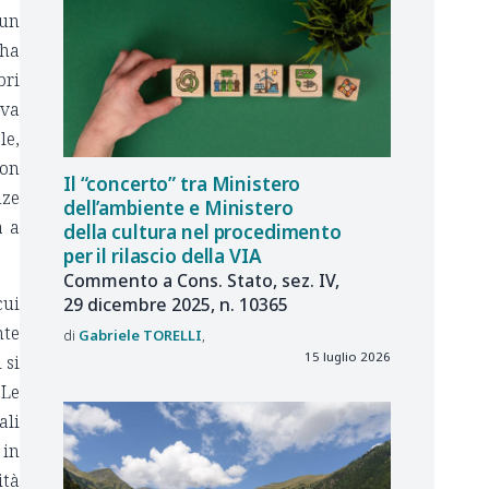
 un
 ha
bri
iva
le,
on
Il “concerto” tra Ministero
nze
dell’ambiente e Ministero
a a
della cultura nel procedimento
per il rilascio della VIA
Commento a Cons. Stato, sez. IV,
cui
29 dicembre 2025, n. 10365
te
Gabriele
TORELLI
15 luglio 2026
 si
 Le
ali
 in
ità