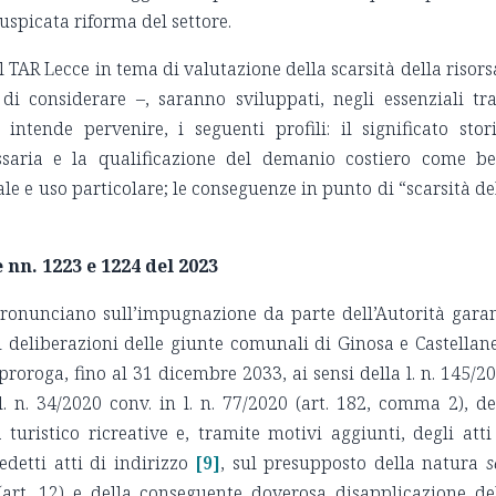
spicata riforma del settore.
l TAR Lecce in tema di valutazione della scarsità della risors
di considerare –, saranno sviluppati, negli essenziali tra
 intende pervenire, i seguenti profili: il significato stor
ssaria e la qualificazione del demanio costiero come b
le e uso particolare; le conseguenze in punto di “scarsità de
 nn. 1223 e 1224 del 2023
pronunciano sull’impugnazione da parte dell’Autorità gara
 deliberazioni delle giunte comunali di Ginosa e Castellan
proroga, fino al 31 dicembre 2033, ai sensi della l. n. 145/2
. n. 34/2020 conv. in l. n. 77/2020 (art. 182, comma 2), de
turistico ricreative e, tramite motivi aggiunti, degli atti
detti atti di indirizzo
[9]
, sul presupposto della natura
s
(art. 12) e della conseguente doverosa disapplicazione de