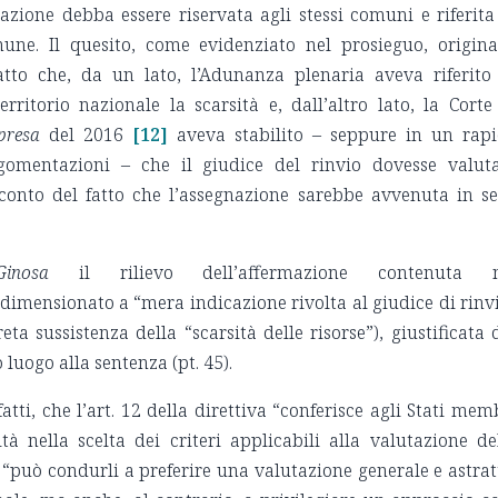
azione debba essere riservata agli stessi comuni e riferita
mune. Il quesito, come evidenziato nel prosieguo, origin
atto che, da un lato, l’Adunanza plenaria aveva riferito
rritorio nazionale la scarsità e, dall’altro lato, la Corte
presa
del 2016
[12]
aveva stabilito – seppure in un rap
gomentazioni – che il giudice del rinvio dovesse valut
 conto del fatto che l’assegnazione sarebbe avvenuta in s
Ginosa
il rilievo dell’affermazione contenuta n
dimensionato a “mera indicazione rivolta al giudice di rinv
ta sussistenza della “scarsità delle risorse”), giustificata 
 luogo alla sentenza (pt. 45).
atti, che l’art. 12 della direttiva “conferisce agli Stati mem
à nella scelta dei criteri applicabili alla valutazione de
e “può condurli a preferire una valutazione generale e astrat