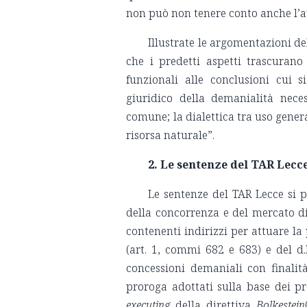
non può non tenere conto anche l’au
Illustrate le argomentazioni de
che i predetti aspetti trascurano 
funzionali alle conclusioni cui si
giuridico della demanialità nece
comune; la dialettica tra uso genera
risorsa naturale”.
2. Le sentenze del TAR Lecce
Le sentenze del TAR Lecce si 
della concorrenza e del mercato di
contenenti indirizzi per attuare la 
(art. 1, commi 682 e 683) e del d.l
concessioni demaniali con finalità 
proroga adottati sulla base dei pre
executing
della direttiva
Bolkestein