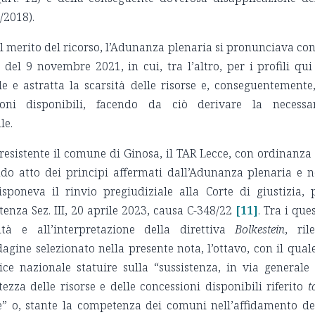
/2018).
l merito del ricorso, l’Adunanza plenaria si pronunciava con
del 9 novembre 2021, in cui, tra l’altro, per i profili qui
le e astratta la scarsità delle risorse e, conseguentemente,
oni disponibili, facendo da ciò derivare la necessa
le.
resistente il comune di Ginosa, il TAR Lecce, con ordinanza
do atto dei principi affermati dall’Adunanza plenaria e 
sponeva il rinvio pregiudiziale alla Corte di giustizia, 
tenza Sez. III, 20 aprile 2023, causa C-348/22
[11]
. Tra i ques
dità e all’interpretazione della direttiva
Bolkestein
, ril
dagine selezionato nella presente nota, l’ottavo, con il quale
e nazionale statuire sulla “sussistenza, in via generale
tezza delle risorse e delle concessioni disponibili riferito
t
le” o, stante la competenza dei comuni nell’affidamento de