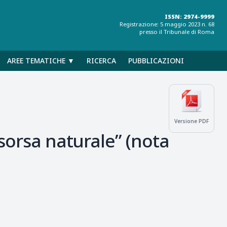
ISSN: 2974-9999
Registrazione: 5 maggio 2023 n. 68
presso il Tribunale di Roma
AREE TEMATICHE ▼
RICERCA
PUBBLICAZIONI
Versione PDF
isorsa naturale” (nota