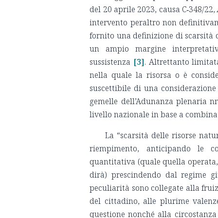
del 20 aprile 2023, causa C‑348/22,
intervento peraltro non definitiva
fornito una definizione di scarsità
un ampio margine interpretativ
sussistenza
[3]
. Altrettanto limita
nella quale la risorsa o è consid
suscettibile di una considerazione
gemelle dell’Adunanza plenaria nn
livello nazionale in base a combinati
La “scarsità delle risorse nat
riempimento, anticipando le c
quantitativa (quale quella operata, 
dirà) prescindendo dal regime giu
peculiarità sono collegate alla frui
del cittadino, alle plurime valenz
questione nonché alla circostanza 