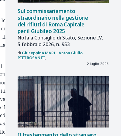
Sul commissariamento
straordinario nella gestione
 le
dei rifiuti di Roma Capitale
 di
per il Giubileo 2025
 il
Nota a Consiglio di Stato, Sezione IV,
5 febbraio 2026, n. 953
ria
Giuseppina
MARI
Anton Giulio
PIETROSANTI
2 luglio 2026
 11
non
poi
iti
eva
 il
 ed
out
lle
Il trasferimento dello straniero