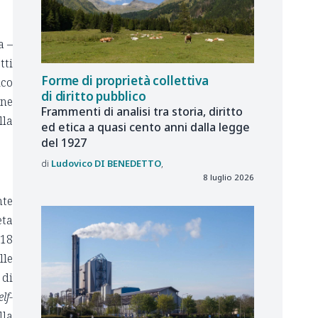
a –
tti
Forme di proprietà collettiva
ico
di diritto pubblico
ene
Frammenti di analisi tra storia, diritto
lla
ed etica a quasi cento anni dalla legge
del 1927
Ludovico
DI BENEDETTO
8 luglio 2026
nte
eta
018
lle
 di
elf-
lla