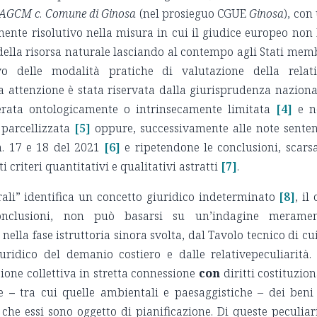
AGCM c
.
Comune di Ginosa
(nel prosieguo CGUE
Ginosa
), con
mente risolutivo nella misura in cui il giudice europeo non
 della risorsa naturale lasciando al contempo agli Stati mem
o delle modalità pratiche di valutazione della relat
ta attenzione è stata riservata dalla giurisprudenza naziona
erata ontologicamente o intrinsecamente limitata
[4]
e n
 parcellizzata
[5]
oppure, successivamente alle note sente
. 17 e 18 del 2021
[6]
e ripetendone le conclusioni, scars
 criteri quantitativi e qualitativi astratti
[7]
.
urali” identifica un concetto giuridico indeterminato
[8]
, il 
onclusioni, non può basarsi su un’indagine meramen
nella fase istruttoria sinora svolta, dal Tavolo tecnico di cui
ridico del demanio costiero e dalle relativepeculiarità.
zione collettiva in stretta connessione
con
diritti costituzion
e
–
tra cui quelle ambientali e paesaggistiche – dei beni
che essi sono oggetto di pianificazione. Di queste peculiar