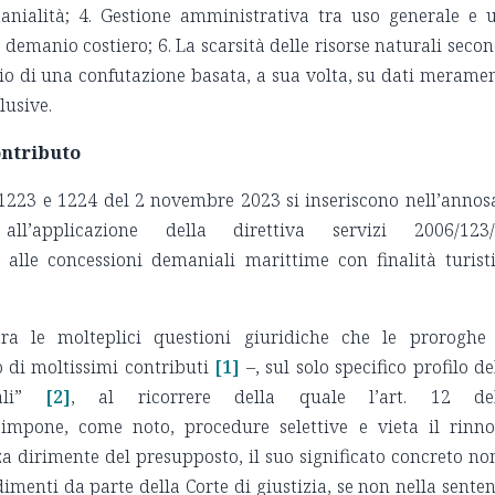
anialità; 4. Gestione amministrativa tra uso generale e 
l demanio costiero; 6. La scarsità delle risorse naturali seco
hio di una confutazione basata, a sua volta, su dati merame
lusive.
ontributo
 1223 e 1224 del 2 novembre 2023 si inseriscono nell’annos
ll’applicazione della direttiva servizi 2006/123/
 alle concessioni demaniali marittime con finalità turist
 tra le molteplici questioni giuridiche che le prorogh
 di moltissimi contributi
[1]
–, sul solo specifico profilo de
li”
[2]
, al ricorrere della quale l’art. 12 del
impone, come noto, procedure selettive e vieta il rinn
a dirimente del presupposto, il suo significato concreto no
dimenti da parte della Corte di giustizia, se non nella sente