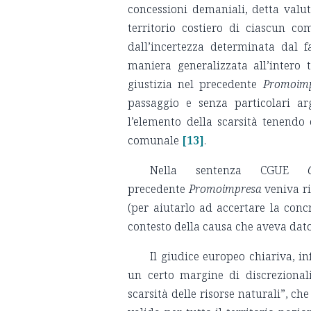
concessioni demaniali, detta valut
territorio costiero di ciascun co
dall’incertezza determinata dal f
maniera generalizzata all’intero te
giustizia nel precedente
Promoim
passaggio e senza particolari ar
l’elemento della scarsità tenendo
comunale
[13]
.
Nella sentenza CGUE
precedente
Promoimpresa
veniva ri
(per aiutarlo ad accertare la concre
contesto della causa che aveva dato
Il giudice europeo chiariva, inf
un certo margine di discrezionalit
scarsità delle risorse naturali”, ch