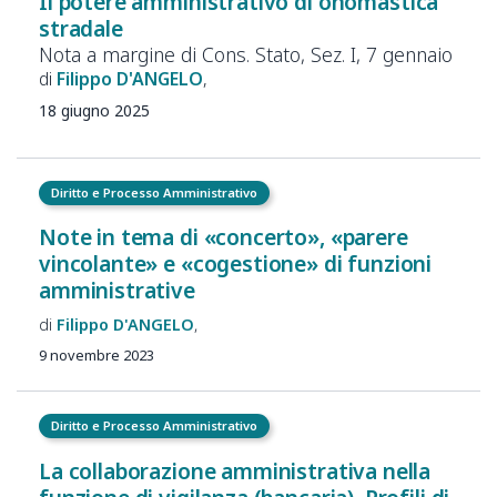
Il
potere amministrativo di
onomastica
stradale
Nota a
margine di
Cons.
Stato, Sez.
I, 7
gennaio
Filippo
D'ANGELO
18 giugno 2025
Diritto e Processo Amministrativo
Note in tema di «concerto», «parere
vincolante» e «cogestione» di funzioni
amministrative
Filippo
D'ANGELO
9 novembre 2023
Diritto e Processo Amministrativo
La collaborazione amministrativa nella