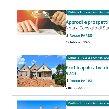
Diritto e Processo Amministra
Approdi e prospetti
Nota a
Consiglio di
Sta
Rocco
PARISI
19 febbraio 2025
Diritto e Processo Amministra
Profili applicativi d
9243
Rocco
PARISI
7 marzo 2024
Diritto e Processo Amministra