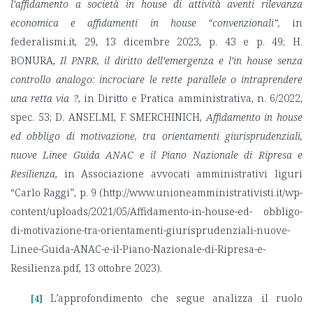
l’affidamento a società in house di attività aventi rilevanza
economica e affidamenti in house “convenzionali”,
in
federalismi.it, 29, 13 dicembre 2023, p. 43 e p. 49; H.
BONURA,
Il PNRR, il diritto dell’emergenza e l’in house senza
controllo analogo: incrociare le rette parallele o intraprendere
una retta via ?
, in Diritto e Pratica amministrativa, n. 6/2022,
spec. 53; D. ANSELMI, F. SMERCHINICH,
Affidamento in house
ed obbligo di motivazione, tra orientamenti giurisprudenziali,
nuove Linee Guida ANAC e il Piano Nazionale di Ripresa e
Resilienza
, in Associazione avvocati amministrativi liguri
“Carlo Raggi”, p. 9 (http://www.unioneamministrativisti.it/wp-
content/uploads/2021/05/Affidamento-in-house-ed- obbligo-
di-motivazione-tra-orientamenti-giurisprudenziali-nuove-
Linee-Guida-ANAC-e-il-Piano-Nazionale-di-Ripresa-e-
Resilienza.pdf, 13 ottobre 2023).
L’approfondimento che segue analizza il ruolo
[4]