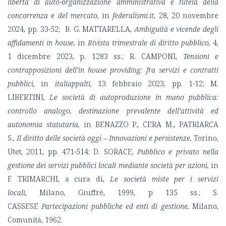
libertà di auto-organizzazione amministrativa e tutela della
concorrenza e del mercato,
in
federalismi.it,
28, 20 novembre
2024, pp. 33-52; B. G. MATTARELLA,
Ambiguità e vicende degli
affidamenti in house,
in
Rivista trimestrale di diritto pubblico,
4,
1 dicembre 2023, p. 1283 ss.; R. CAMPONI,
Tensioni e
contrapposizioni dell’in house providing: fra servizi e contratti
pubblici,
in
italiappalti,
13 febbraio 2023, pp. 1-12; M.
LIBERTINI,
Le società di autoproduzione in mano pubblica:
controllo analogo, destinazione prevalente dell’attività ed
autonomia statutaria,
in BENAZZO P., CERA M., PATRIARCA
S.,
Il diritto delle società oggi – Innovazioni e persistenze,
Torino,
Utet, 2011, pp. 471-514; D. SORACE,
Pubblico e privato nella
gestione dei servizi pubblici locali mediante società per azioni,
in
F. TRIMARCHI, a cura di,
Le società miste per i servizi
locali,
Milano, Giuffrè, 1999, p 135 ss.; S.
CASSESE
Partecipazioni pubbliche ed enti di gestione,
Milano,
Comunità, 1962.