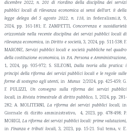
dicembre 2022, n. 201 di riordino della disciplina dei servizi
pubblici locali di rilevanza economica ai sensi dell’art. 8 della
legge delega del 5 agosto 2022, n. 118
, in federalismi.it, 9,
2024, pp. 161-181; E. ZAMPETTI,
Concorrenza e sussidiarietà
orizzontale nella recente disciplina dei servizi pubblici locali di
rilevanza economica,
in
Diritto e società
, 3, 2024, pp. 511-538; F.
MARONE,
Servizi pubblici locali e società pubbliche nel quadro
della costituzione economica,
in
P.A. Persona e Amministrazione
,
1, 2024, pp. 935-972; S. SILEONI,
Dalla teoria alla pratica: i
principi della riforma dei servizi pubblici locali e le regole sulle
forme di sostegno agli utenti,
in
Munus
2/2024, pp. 425-459; G.
F. PULIZZI,
Un convegno sulla riforma dei servizi pubblici
locali,
in
Rivista trimestrale di diritto pubblico
, 1, 2024, pp. 281-
282; A. MOLITERNI,
La riforma dei servizi pubblici locali,
in
Giornale di diritto amministrativo, 4, 2023, pp. 478-498; P.
MORIGI,
La riforma dei servizi pubblici locali: prime valutazioni
,
in
Finanza e tributi locali
, 3, 2023, pp. 15-21. Sul tema, v. E.