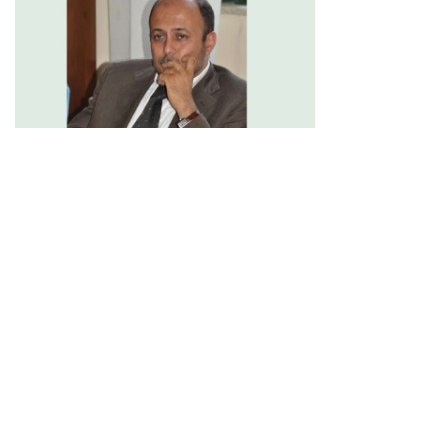
Ordinamento e organizzazione
La meritocrazia possibile: il sistema
delle valutazioni della Scuola Superiore
della Magistratura
8 gennaio 2022
Ultimi articoli