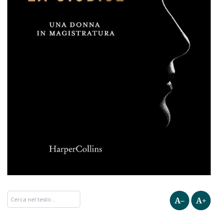
A–
A+