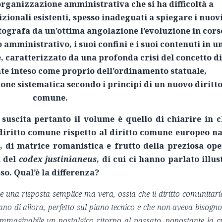
rganizzazione amministrativa che si ha difficoltà a
zionali esistenti, spesso inadeguati a spiegare i nuov
otografa da un’ottima angolazione l’evoluzione in cors
o amministrativo, i suoi confini e i suoi contenuti in u
 caratterizzato da una profonda crisi del concetto d
te inteso come proprio dell’ordinamento statuale,
ne sistematica secondo i principi di un nuovo diritt
comune.
 suscita pertanto il volume è quello di chiarire in 
 diritto comune rispetto al diritto comune europeo n
, di matrice romanistica e frutto della preziosa op
i del
codex justinianeus
, di cui ci hanno parlato illus
so. Qual’è la differenza?
una risposta semplice ma vera, ossia che il diritto comunitari
ano di allora, perfetto sul piano tecnico e che non aveva bisogno
è immaginabile un nostalgico ritorno al passato, nonostante la cr