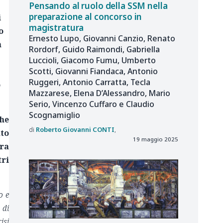
Pensando al ruolo della SSM nella
preparazione al concorso in
i
magistratura
o
Ernesto Lupo, Giovanni Canzio, Renato
n
Rordorf, Guido Raimondi, Gabriella
i
Luccioli, Giacomo Fumu, Umberto
Scotti, Giovanni Fiandaca, Antonio
Ruggeri, Antonio Carratta, Tecla
o
Mazzarese, Elena D’Alessandro, Mario
Serio, Vincenzo Cuffaro e Claudio
Scognamiglio
che
Roberto Giovanni
CONTI
ato
19 maggio 2025
era
tri
o e
 di
isi