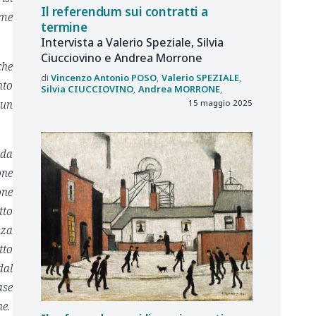
Il referendum sui contratti a
rme
termine
Intervista a Valerio Speziale, Silvia
Ciucciovino e Andrea Morrone
che
Vincenzo Antonio
POSO
Valerio
SPEZIALE
nto
Silvia
CIUCCIOVINO
Andrea
MORRONE
 un
15 maggio 2025
 da
one
one
tto
nza
tto
dal
ase
ne.