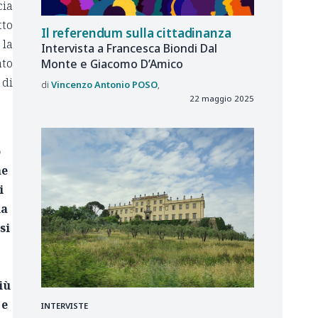
cia
tto
Il referendum sulla cittadinanza
 la
Intervista a Francesca Biondi Dal
ato
Monte e Giacomo D’Amico
 di
Vincenzo Antonio
POSO
22 maggio 2025
o
ne
i
la
si
iù
 e
INTERVISTE