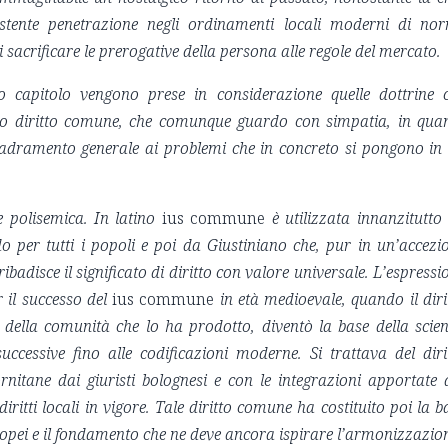
istente penetrazione negli ordinamenti locali moderni di no
sacrificare le prerogative della persona alle regole del mercato.
 capitolo vengono prese in considerazione quelle dottrine 
co diritto comune, che comunque guardo con simpatia, in qua
uadramento generale ai problemi che in concreto si pongono in
 polisemica. In latino
ius commune
è utilizzata innanzitutto
do per tutti i popoli e poi da Giustiniano che, pur in un’accezi
ribadisce il significato di diritto con valore universale. L’espressi
r il successo del
ius commune
in età medioevale, quando il diri
della comunità che lo ha prodotto, diventò la base della scie
 successive fino alle codificazioni moderne. Si trattava del
diri
rnitane dai giuristi bolognesi e con le integrazioni apportate 
diritti locali in vigore. Tale diritto comune ha costituito poi la b
europei e il fondamento che ne deve ancora ispirare l’armonizzazio