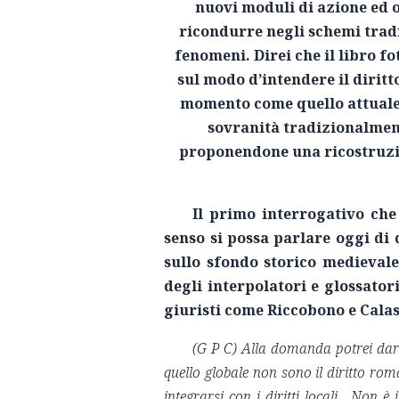
nuovi moduli di azione ed o
ricondurre negli schemi tradi
fenomeni. Direi che il libro f
sul modo d’intendere il diritt
momento come quello attuale,
sovranità tradizionalmen
proponendone una ricostruzio
Il primo interrogativo che
senso si possa parlare oggi di
sullo sfondo storico medievale
degli interpolatori e glossator
giuristi come Riccobono e Calas
(G P C)
Alla domanda potrei dare 
quello globale non sono il diritto rom
integrarsi con i diritti locali . Non 