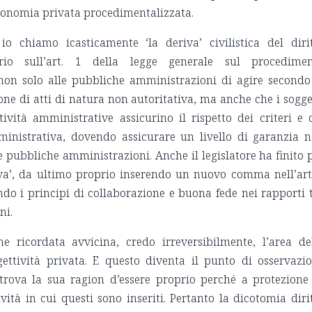
utonomia privata procedimentalizzata.
io chiamo icasticamente ‘la deriva’ civilistica del diri
rio sull’art. 1 della legge generale sul procedime
on solo alle pubbliche amministrazioni di agire secondo
one di atti di natura non autoritativa, ma anche che i sogge
ttività amministrative assicurino il rispetto dei criteri e 
amministrativa, dovendo assicurare un livello di garanzia 
le pubbliche amministrazioni. Anche il legislatore ha finito 
va’, da ultimo proprio inserendo un nuovo comma nell’art
do i principi di collaborazione e buona fede nei rapporti 
ini.
 ricordata avvicina, credo irreversibilmente, l’area de
gettività privata. E questo diventa il punto di osservazi
e trova la sua ragion d’essere proprio perché a protezione
tività in cui questi sono inseriti. Pertanto la dicotomia diri