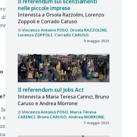
Il referendum sui licenziamenti
nelle piccole imprese
oro
Intervista a Orsola Razzolini, Lorenzo
 di
Zoppoli e Corrado Caruso
ere
Vincenzo Antonio
POSO
Orsola
RAZZOLINI
Lorenzo
ZOPPOLI
Corrado
CARUSO
9 maggio 2025
no
Il referendum sul Jobs Act
ne?
Intervista a Maria Teresa Carinci, Bruno
Caruso e Andrea Morrone
 fa
Vincenzo Antonio
POSO
Maria Teresa
CARINCI
Bruno
CARUSO
Andrea
MORRONE
o è
7 maggio 2025
 un
 ma