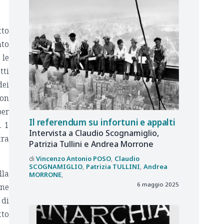
tto
nto
 le
tti
dei
non
per
Il referendum su infortuni e appalti
. 1
Intervista a Claudio Scognamiglio,
tra
Patrizia Tullini e Andrea Morrone
Vincenzo Antonio
POSO
Claudio
SCOGNAMIGLIO
Patrizia
TULLINI
Andrea
lla
MORRONE
6 maggio 2025
one
 di
tto