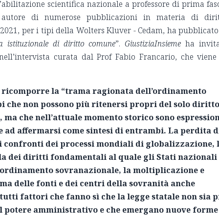
’abilitazione scientifica nazionale a professore di prima fas
 autore di numerose pubblicazioni in materia di diri
 2021, per i tipi della Wolters Kluver - Cedam, ha pubblicato
a istituzionale di diritto comune
”.
GiustiziaInsieme
ha invit
 nell’intervista curata dal Prof Fabio Francario, che viene
di ricomporre la “trama ragionata dell’ordinamento
pi che non possono più ritenersi propri del solo diritt
e, ma che nell’attuale momento storico sono espressio
e ad affermarsi come sintesi di entrambi. La perdita d
i confronti dei processi mondiali di globalizzazione, 
a dei diritti fondamentali al quale gli Stati nazionali 
’ordinamento sovranazionale, la moltiplicazione e
ma delle fonti e dei centri della sovranità anche
tti fattori che fanno sì che la legge statale non sia p
el potere amministrativo e che emergano nuove forme