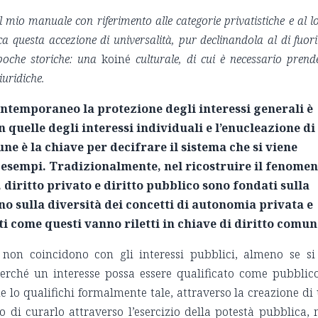
el mio manuale con riferimento alle categorie privatistiche e al l
ca questa accezione di universalità, pur declinandola al di fuori
epoche storiche: una
koiné
culturale, di cui è necessario prend
iuridiche.
ntemporaneo la protezione degli interessi generali è
quelle degli interessi individuali e l’enucleazione di
e è la chiave per decifrare il sistema che si viene
sempi. Tradizionalmente, nel ricostruire il fenome
, diritto privato e diritto pubblico sono fondati sulla
 sulla diversità dei concetti di autonomia privata e
i come questi vanno riletti in chiave di diritto comu
i non coincidono con gli interessi pubblici, almeno se si
 Perché un interesse possa essere qualificato come pubblic
 lo qualifichi formalmente tale, attraverso la creazione di
 di curarlo attraverso l’esercizio della potestà pubblica,