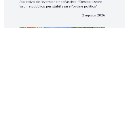
L’obiettivo dell’eversione neofascista: “Destabilizzare
l’ordine pubblico per stabilizzare l’ordine politico”
2 agosto 2026
Il caso Roggero, la legittima difesa
e la gerarchia dei valori nella
Costituzione
Maurizio
BARISONE
21 luglio 2026