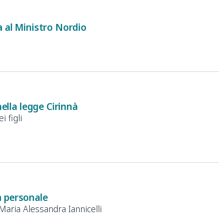
a al Ministro Nordio
nella legge Cirinnà
i figli
 personale
Maria Alessandra Iannicelli