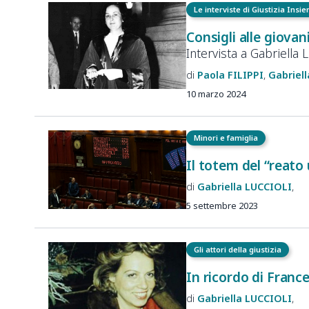
Le interviste di Giustizia Insi
Consigli alle giova
Intervista a Gabriella L
Paola
FILIPPI
Gabriell
10 marzo 2024
Minori e famiglia
Il totem del “reato
Gabriella
LUCCIOLI
5 settembre 2023
Gli attori della giustizia
In ricordo di France
Gabriella
LUCCIOLI