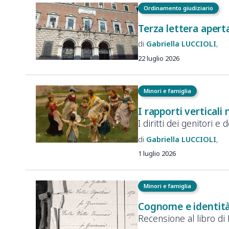
Ordinamento giudiziario
Terza lettera apert
Gabriella
LUCCIOLI
22 luglio 2026
Minori e famiglia
I rapporti verticali 
I diritti dei genitori e de
Gabriella
LUCCIOLI
1 luglio 2026
Minori e famiglia
Cognome e identità
Recensione al libro di 