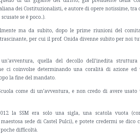
uello di un gigante del diritto, già presidente della Co
aliana dei Costituzionalisti, e autore di opere notissime, tra 
scusate se è poco..).
mente ma da subito, dopo le prime riunioni del comit
rascinante, per cui il prof. Onida divenne subito per noi tut
n’avventura, quella del decollo dell’inedita struttura
he ci coinvolse determinando una coralità di azione ed
opo la fine del mandato.
 Scuola come di un’avventura, e non credo di avere usato
2012 la SSM era solo una sigla, una scatola vuota (c
 maestosa sede di Castel Pulci), e potete credermi se dico 
poche difficoltà.