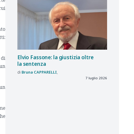
rte
cui
ato
ti:
Elvio Fassone: la giustizia oltre
 di
la sentenza
 un
Bruna
CAPPARELLI
7 luglio 2026
 un
ome
che