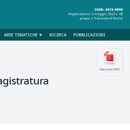
ISSN: 2974-9999
Registrazione: 5 maggio 2023 n. 68
presso il Tribunale di Roma
AREE TEMATICHE ▼
RICERCA
PUBBLICAZIONI
Versione PDF
agistratura