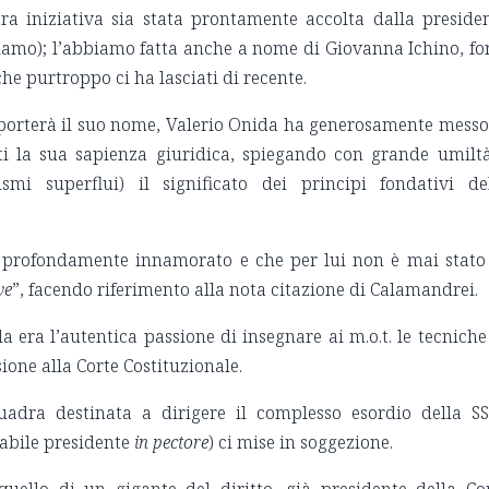
tra iniziativa sia stata prontamente accolta dalla preside
ziamo); l’abbiamo fatta anche a nome di Giovanna Ichino, fo
che purtroppo ci ha lasciati di recente.
 porterà il suo nome, Valerio Onida ha generosamente messo
ti la sua sapienza giuridica, spiegando con grande umilt
smi superflui) il significato dei principi fondativi de
a profondamente innamorato e che per lui non è mai stato
ve
”, facendo riferimento alla nota citazione di Calamandrei.
a era l’autentica passione di insegnare ai m.o.t. le tecniche
ione alla Corte Costituzionale.
quadra destinata a dirigere il complesso esordio della S
tabile presidente
in pectore
) ci mise in soggezione.