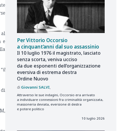
nte
rse
 al
Per Vittorio Occorsio
à e
a cinquant’anni dal suo assassinio
lla
Il 10 luglio 1976 il magistrato, lasciato
senza scorta, veniva ucciso
da due esponenti dell’organizzazione
 “
il
eversiva di estrema destra
Ordine Nuovo
Giovanni
SALVI
 di
Attraverso le sue indagini, Occorsio era arrivato
a individuare connessioni fra criminalità organizzata,
massoneria deviata, eversione di destra
e potere politico
SM,
10 luglio 2026