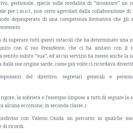
tivo, gestionale, specie sulle modalità di “inventare” un c
le per i m.o.t., non certo agevolati dalla collaborazione di
 modo depauperato di una competenza formativa che gli 
l momento.
tà di superare tutti questi ostacoli che ha determinato una 
 unito con il suo Presidente, che ci ha aiutato con il 
sentito subito “sua”, ed al cui servizio ha messo anche la 
 dalle sue origine sarde, come più volte ci ricordava divertit
mponenti del direttivo, segretari generali e person
 rigore, la sobrietà e l’esempio (impose a tutti di seguire la 
za alcuna eccezione, in seconda classe..).
ondiviso con Valerio Onida un percorso in qualche m
 di ricordi.