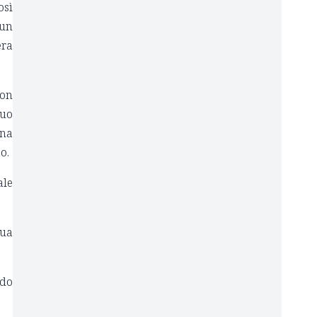
osì
 un
era
non
suo
una
o.
ale
sua
odo