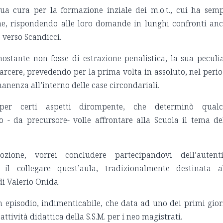
ua cura per la formazione inziale dei m.o.t., cui ha sem
ne, rispondendo alle loro domande in lunghi confronti an
 verso Scandicci.
ostante non fosse di estrazione penalistica, la sua peculi
arcere, prevedendo per la prima volta in assoluto, nel peri
manenza all’interno delle case circondariali.
per certi aspetti dirompente, che determinò qualc
 - da precursore- volle affrontare alla Scuola il tema de
zione, vorrei concludere partecipandovi dell’autent
 collegare quest’aula, tradizionalmente destinata a
di Valerio Onida.
n episodio, indimenticabile, che data ad uno dei primi gior
attività didattica della S.S.M. per i neo magistrati.