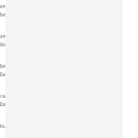
pre
che
are
odo
he
lla
ica
lla
ni,