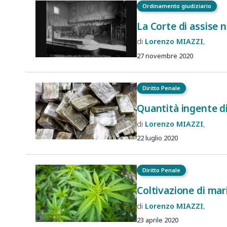
Ordinamento giudiziario
La Corte di assise n
Lorenzo
MIAZZI
27 novembre 2020
Diritto Penale
Quantità ingente d
Lorenzo
MIAZZI
22 luglio 2020
Diritto Penale
Coltivazione di mar
Lorenzo
MIAZZI
23 aprile 2020