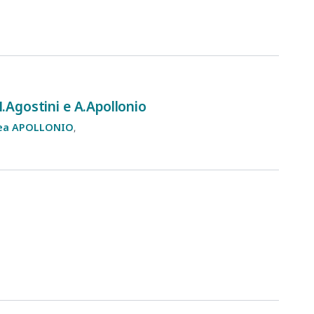
M.Agostini e A.Apollonio
ea
APOLLONIO