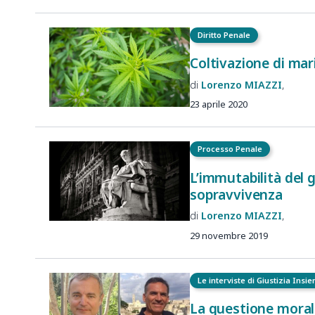
Diritto Penale
Coltivazione di mar
Lorenzo
MIAZZI
23 aprile 2020
Processo Penale
L’immutabilità del g
sopravvivenza
Lorenzo
MIAZZI
29 novembre 2019
Le interviste di Giustizia Insi
La questione morale 