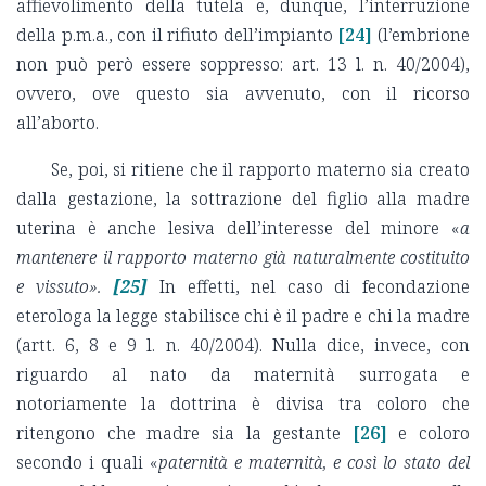
affievolimento della tutela e, dunque, l’interruzione
della p.m.a., con il rifiuto dell’impianto
[24]
(l’embrione
non può però essere soppresso: art. 13 l. n. 40/2004),
ovvero, ove questo sia avvenuto, con il ricorso
all’aborto.
Se, poi, si ritiene che il rapporto materno sia creato
dalla gestazione, la sottrazione del figlio alla madre
uterina è anche lesiva dell’interesse del minore «
a
mantenere il rapporto materno già naturalmente costituito
e vissuto».
[25]
In effetti, nel caso di fecondazione
eterologa la legge stabilisce chi è il padre e chi la madre
(artt. 6, 8 e 9 l. n. 40/2004). Nulla dice, invece, con
riguardo al nato da maternità surrogata e
notoriamente la dottrina è divisa tra coloro che
ritengono che madre sia la gestante
[26]
e coloro
secondo i quali «
paternità e maternità, e così lo stato del