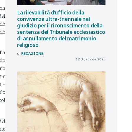
con
La rilevabilità d’ufficio della
dei
convivenza ultra-triennale nel
ciò
giudizio per il riconoscimento della
ciò
sentenza del Tribunale ecclesiastico
di annullamento del matrimonio
religioso
 ha
REDAZIONE
12 dicembre 2025
ndo
ano
due
a –
olo
col
del
one