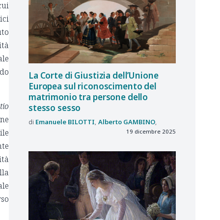
cui
ici
uto
ità
ale
odo
La Corte di Giustizia dell’Unione
Europea sul riconoscimento del
matrimonio tra persone dello
tio
stesso sesso
one
Emanuele
BILOTTI
Alberto
GAMBINO
ile
19 dicembre 2025
nte
ità
lla
ale
rso