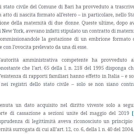
 di stato civile del Comune di Bari ha provveduto a trascriv
atto di nascita formato all’estero – in particolare, nello St
azione della maternità di due donne. Queste ultime, dopo a
 New York, avevano infatti stipulato un contratto di matern
commissionandole la gestazione di un embrione formato 
 con l’ovocita prelevato da una di esse.
l’autorità amministrativa competente ha provveduto a
onostante che l’art. 65 della l. n. 218 del 1995 disponga ch
’esistenza di rapporti familiari hanno effetto in Italia – e s
e nei registri dello stato civile – solo se non siano contr
venuta un dato acquisito nel diritto vivente solo a segu
Corte di cassazione a sezioni unite del maggio del 2019
[
sprudenza di legittimità aveva riconosciuto un principio
ità surrogata di cui all’art. 12, co. 6, della l. n. 40 del 2004.