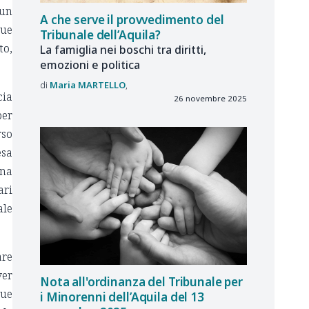
 un
A che serve il provvedimento del
due
Tribunale dell’Aquila?
to,
La famiglia nei boschi tra diritti,
emozioni e politica
Maria
MARTELLO
cia
26 novembre 2025
per
rso
esa
una
ari
ale
are
ver
Nota all'ordinanza del Tribunale per
due
i Minorenni dell’Aquila del 13