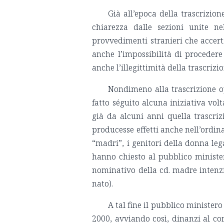
Già all’epoca della trascrizi
chiarezza dalle sezioni unite ne
provvedimenti stranieri che accerti
anche l’impossibilità di procedere a
anche l’illegittimità della trascrizi
Nondimeno alla trascrizione op
fatto séguito alcuna iniziativa vol
già da alcuni anni quella trascriz
producesse effetti anche nell’ordina
“madri”, i genitori della donna le
hanno chiesto al pubblico ministero
nominativo della cd. madre intenzi
nato).
A tal fine il pubblico minister
2000, avviando così, dinanzi al co