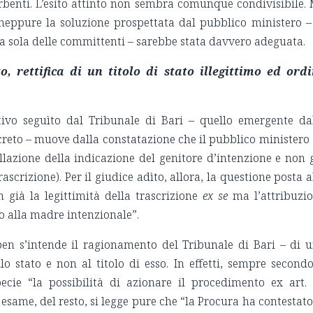
enti. L’esito attinto non sembra comunque condivisibile.
 neppure la soluzione prospettata dal pubblico ministero –
a sola delle committenti – sarebbe stata davvero adeguata.
o, rettifica di un titolo di stato illegittimo ed ord
ivo seguìto dal Tribunale di Bari – quello emergente da
ecreto – muove dalla constatazione che il pubblico ministero 
llazione della indicazione del genitore d’intenzione e non 
trascrizione). Per il giudice adìto, allora, la questione posta a
 già la legittimità della trascrizione
ex se
ma l’attribuzi
to alla madre intenzionale”.
en s’intende il ragionamento del Tribunale di Bari – di 
o stato e non al titolo di esso. In effetti, sempre secondo
ecie “la possibilità di azionare il procedimento ex art.
esame, del resto, si legge pure che “la Procura ha contestato