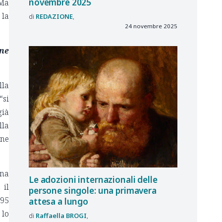
novembre 2025
 Ma
 la
REDAZIONE
24 novembre 2025
ine
lla
“si
già
lla
one
una
Le adozioni internazionali delle
 il
persone singole: una primavera
 95
attesa a lungo
 lo
Raffaella
BROGI