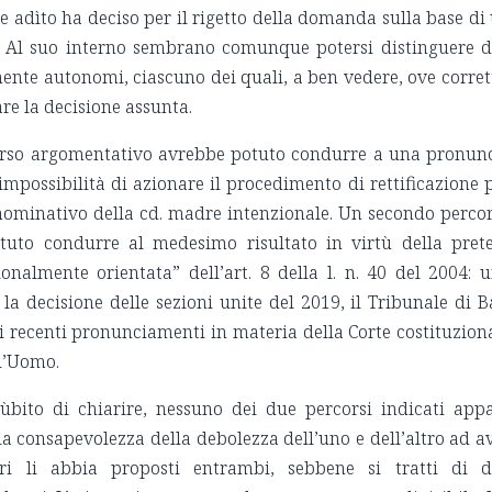
dice adìto ha deciso per il rigetto della domanda sulla base di
o. Al suo interno sembrano comunque potersi distinguere 
ente autonomi, ciascuno dei quali, a ben vedere, ove corret
are la decisione assunta.
corso argomentativo avrebbe potuto condurre a una pronun
a impossibilità di azionare il procedimento di rettificazione 
 nominativo della cd. madre intenzionale. Un secondo perco
uto condurre al medesimo risultato in virtù della pret
ionalmente orientata” dell’art. 8 della l. n. 40 del 2004: 
 la decisione delle sezioni unite del 2019, il Tribunale di B
ei recenti pronunciamenti in materia della Corte costituzion
ll’Uomo.
ùbito di chiarire, nessuno dei due percorsi indicati app
la consapevolezza della debolezza dell’uno e dell’altro ad a
ri li abbia proposti entrambi, sebbene si tratti di 