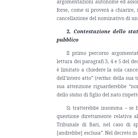
argomentazioni autonome ed assorb
forse, come si proverà a chiarire,
cancellazione del nominativo di un
2.
Contestazione dello stat
pubblico
Il primo percorso argomentat
lettura dei paragrafi 3, 4 e 5 del d
è limitato a chiedere la sola cance
dell’intero atto” (
rectius
: della sua 
sua attenzione riguarderebbe “non
dello
status
di figlio del nato rispet
Si tratterebbe insomma – se b
questione direttamente relativa all
Tribunale di Bari, nel caso di sp
[andrebbe] esclusa”. Nel decreto in 