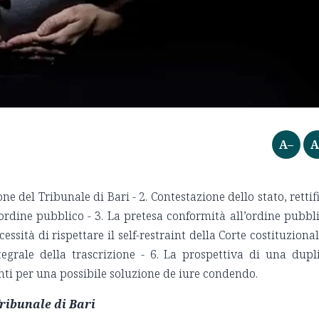
A–
A
one del Tribunale di Bari - 2. Contestazione dello stato, rettif
d ordine pubblico - 3. La pretesa conformità all’ordine pubbl
cessità di rispettare il self-restraint della Corte costituzional
ntegrale della trascrizione - 6. La prospettiva di una dupl
unti per una possibile soluzione de iure condendo.
Tribunale di Bari