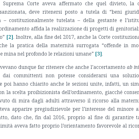
 la Suprema Corte aveva affermato che quel divieto, la 
anzionata, deve ritenersi posto a tutela di “beni giurid
– costituzionalmente tutelata – della gestante e l’istit
’ordinamento affida la realizzazione di progetti di genitorial
to”
[2]
. Inoltre, alla fine del 2017, anche la Corte costituzion
he la pratica della maternità surrogata “offende in m
a e mina nel profondo le relazioni umane”
[3]
.
dovevano dunque far ritenere che anche l’accertamento
ab ini
to dai committenti non potesse considerarsi una soluzi
 poi hanno chiarito anche le sezioni unite, infatti, un sim
n la scelta proibizionista dell’ordinamento, giacché conse
avuto di mira dagli adulti attraverso il ricorso alla matern
teva apparire pregiudizievole per l’interesse del minore a
 atto, dato che, fin dal 2016, proprio al fine di garantire t
ttimità aveva fatto proprio l’orientamento favorevole al rico