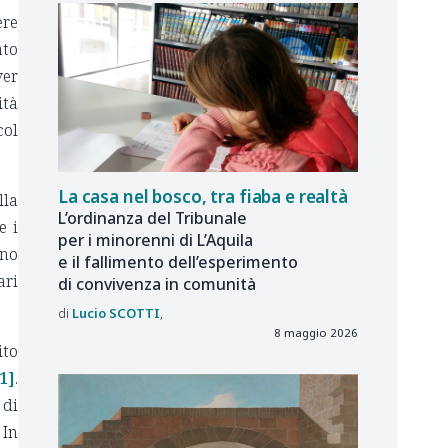
ere
ato
ver
ità
col
La casa nel bosco, tra fiaba e realtà
lla
L’ordinanza del Tribunale
e i
per i minorenni di L’Aquila
ono
e il fallimento dell’esperimento
ari
di convivenza in comunità
Lucio
SCOTTI
8 maggio 2026
ito
1]
.
 di
 In