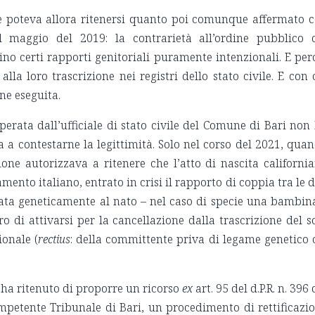
one poteva allora ritenersi quanto poi comunque affermato 
l maggio del 2019: la contrarietà all’ordine pubblico 
no certi rapporti genitoriali puramente intenzionali. E per
lla loro trascrizione nei registri dello stato civile. E con 
one eseguita.
erata dall’ufficiale di stato civile del Comune di Bari non
ta a contestarne la legittimità. Solo nel corso del 2021, qua
ione autorizzava a ritenere che l’atto di nascita californi
mento italiano, entrato in crisi il rapporto di coppia tra le 
gata geneticamente al nato – nel caso di specie una bambin
 di attivarsi per la cancellazione dalla trascrizione del s
onale (
rectius
: della committente priva di legame genetico 
o ha ritenuto di proporre un ricorso
ex
art. 95 del d.P.R. n. 396 
mpetente Tribunale di Bari, un procedimento di rettificazi