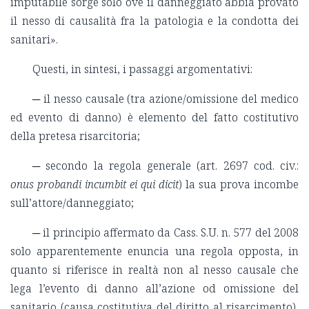
imputabile sorge solo ove il danneggiato abbia provato
il nesso di causalità fra la patologia e la condotta dei
sanitari».
Questi, in sintesi, i passaggi argomentativi:
─ il nesso causale (tra azione/omissione del medico
ed evento di danno) è elemento del fatto costitutivo
della pretesa risarcitoria;
─ secondo la regola generale (art. 2697 cod. civ.:
onus probandi incumbit ei qui dicit
) la sua prova incombe
sull’attore/danneggiato;
─ il principio affermato da Cass. S.U. n. 577 del 2008
solo apparentemente enuncia una regola opposta, in
quanto si riferisce in realtà non al nesso causale che
lega l’evento di danno all’azione od omissione del
sanitario (causa costitutiva del diritto al risarcimento),