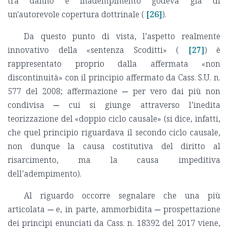
tra danno e inadempimento godeva già di
un'autorevole copertura dottrinale (
[26]
).
Da questo punto di vista, l’aspetto realmente
innovativo della «sentenza Scoditti» (
[27]
) è
rappresentato proprio dalla affermata «non
discontinuità» con il principio affermato da Cass. S.U. n.
577 del 2008; affermazione ─ per vero dai più non
condivisa ─ cui si giunge attraverso l’inedita
teorizzazione del «doppio ciclo causale» (si dice, infatti,
che quel principio riguardava il secondo ciclo causale,
non dunque la causa costitutiva del diritto al
risarcimento, ma la causa impeditiva
dell’adempimento).
Al riguardo occorre segnalare che una più
articolata ─ e, in parte, ammorbidita ─ prospettazione
dei principi enunciati da Cass. n. 18392 del 2017 viene,