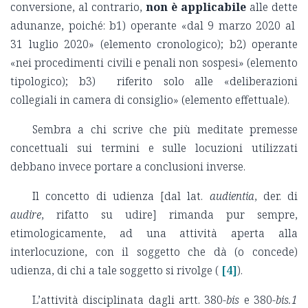
conversione, al contrario,
non è applicabile
alle dette
adunanze, poiché: b1) operante «dal 9 marzo 2020 al
31 luglio 2020» (elemento cronologico); b2) operante
«nei procedimenti civili e penali non sospesi» (elemento
tipologico); b3) riferito solo alle «deliberazioni
collegiali in camera di consiglio» (elemento effettuale).
Sembra a chi scrive che più meditate premesse
concettuali sui termini e sulle locuzioni utilizzati
debbano invece portare a conclusioni inverse.
Il concetto di udienza [dal lat.
audientia
, der. di
audire
, rifatto su udire] rimanda pur sempre,
etimologicamente, ad una attività aperta alla
interlocuzione, con il soggetto che dà (o concede)
udienza, di chi a tale soggetto si rivolge (
[4]
).
L’attività disciplinata dagli artt. 380-
bis
e 380-
bis.1