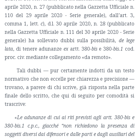
aprile 2020, n. 27 (pubblicato nella Gazzetta Ufficiale n.
110 del 29 aprile 2020 - Serie generale), dall’art. 3,
comma 1, lett.
c
), d.l. 30 aprile 2020, n. 28 (pubblicato
nella Gazzetta Ufficiale n. 111 del 30 aprile 2020 - Serie
generale) ha sollevato dubbi sulla possibilità,
de lege
lata
, di tenere adunanze
ex
artt. 380-
bis
e 380-
bis.1
cod.
proc. civ. mediante collegamento «da remoto».
Tali dubbi — pur certamente indotti da un testo
normativo che non eccelle per chiarezza e precisione —
trovano, a parere di chi scrive, già risposta nella parte
finale dello scritto, che qui di seguito per comodità si
trascrive:
«
Le adunanze di cui ai riti previsti agli artt. 380-bis e
380-bis.1 c.p.c., giacché “non richiedono la presenza di
soggetti diversi dai difensori e dalle parti e dagli ausiliari del