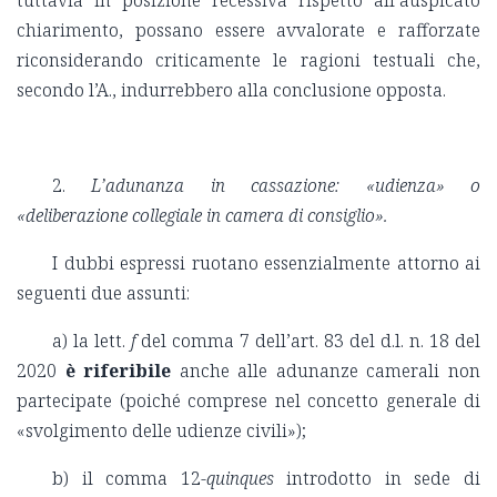
tuttavia in posizione recessiva rispetto all’auspicato
chiarimento, possano essere avvalorate e rafforzate
riconsiderando criticamente le ragioni testuali che,
secondo l’A., indurrebbero alla conclusione opposta.
2.
L’adunanza in cassazione: «udienza» o
«deliberazione collegiale in camera di consiglio».
I dubbi espressi ruotano essenzialmente attorno ai
seguenti due assunti:
a) la lett.
f
del comma 7 dell’art. 83 del d.l. n. 18 del
2020
è riferibile
anche alle adunanze camerali non
partecipate (poiché comprese nel concetto generale di
«svolgimento delle udienze civili»);
b) il comma 12-
quinques
introdotto in sede di