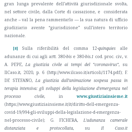
gran lunga prevalente dell’attività giurisdizionale svolta,
nel settore civile, dalla Corte di cassazione, e considerata
anche – val la pena rammentarlo — la sua natura di ufficio
giudiziario avente “giurisdizione” sull’intero territorio
nazionale.
Sulla riferibilità del comma 12-
quinquies
alle
[8]
adunanze di cui agli artt. 380-
bis
e 380-
bis.1
cod. proc. civ., v.
A. PEPE,
La giustizia civile ai tempi del “coronavirus”
, su
IlCaso.it, 2020, p. 6 (http://www.ilcaso.it/articoli/1174.pdf); F.
DE STEFANO,
La giustizia dall’animazione sospesa passa in
terapia intensiva: gli sviluppi della legislazione d’emergenza nel
processo civile
, in
www.giustiziainsieme.it
(https://www.giustiziainsieme.it/it/diritto-dell-emergenza-
covid-19/994-gli-sviluppi-della-legislazione-d-emergenza-
nel-processo-civile); G. FICHERA,
L’adunanza camerale
distanziata e protocollata
, su
Il Caso.it