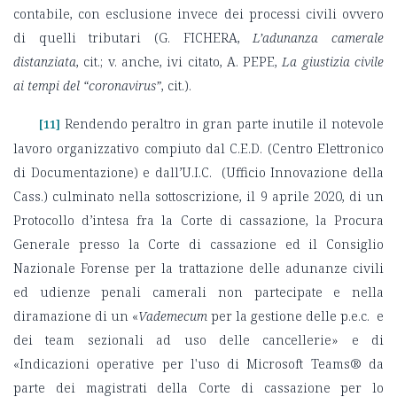
contabile, con esclusione invece dei processi civili ovvero
di quelli tributari (G. FICHERA,
L’adunanza camerale
distanziata
, cit.; v. anche, ivi citato, A. PEPE,
La giustizia civile
ai tempi del “coronavirus”
, cit.).
Rendendo peraltro in gran parte inutile il notevole
[11]
lavoro organizzativo compiuto dal C.E.D. (Centro Elettronico
di Documentazione) e dall’U.I.C. (Ufficio Innovazione della
Cass.) culminato nella sottoscrizione, il 9 aprile 2020, di un
Protocollo d’intesa fra la Corte di cassazione, la Procura
Generale presso la Corte di cassazione ed il Consiglio
Nazionale Forense per la trattazione delle adunanze civili
ed udienze penali camerali non partecipate e nella
diramazione di un «
Vademecum
per la gestione delle p.e.c. e
dei team sezionali ad uso delle cancellerie» e di
«Indicazioni operative per l'uso di Microsoft Teams® da
parte dei magistrati della Corte di cassazione per lo