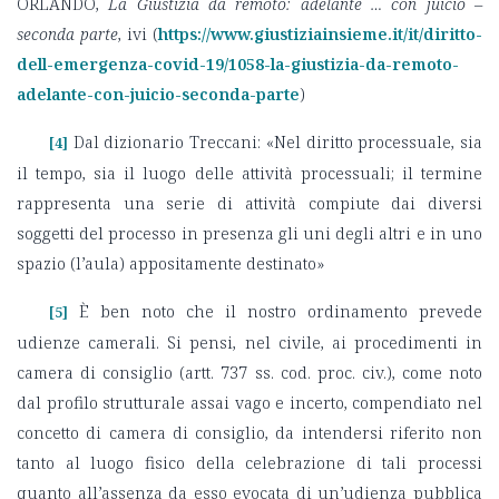
ORLANDO,
La Giustizia da remoto: adelante … con juicio –
seconda parte
, ivi (
https://www.giustiziainsieme.it/it/diritto-
dell-emergenza-covid-19/1058-la-giustizia-da-remoto-
adelante-con-juicio-seconda-parte
)
Dal dizionario Treccani: «Nel diritto processuale, sia
[4]
il tempo, sia il luogo delle attività processuali; il termine
rappresenta una serie di attività compiute dai diversi
soggetti del processo in presenza gli uni degli altri e in uno
spazio (l’aula) appositamente destinato»
È ben noto che il nostro ordinamento prevede
[5]
udienze camerali. Si pensi, nel civile, ai procedimenti in
camera di consiglio (artt. 737 ss. cod. proc. civ.), come noto
dal profilo strutturale assai vago e incerto, compendiato nel
concetto di camera di consiglio, da intendersi riferito non
tanto al luogo fisico della celebrazione di tali processi
quanto all’assenza da esso evocata di un’udienza pubblica