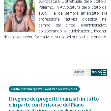
l’Avvocatura Distrettuale dello Stato di
Palermo, in Avvocatura dello Stato dal
1999. Ha da sempre affiancato alla
professione l’attività didattica nel
campo del diritto amministrativo,
collaborando a pubblicazioni, incontri
di studi ed eventi formativi in istituzioni pubbliche e private.
GRIGLIA
ELENCO
Diritto dell”emergenza Covid-19 e recovery fund
Il regime dei progetti finanziati in tutto
o in parte con le risorse del Piano
nazionale di ripresa e resilienza e del