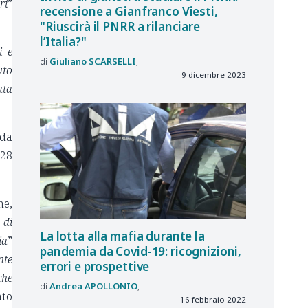
ri
”
recensione a Gianfranco Viesti,
"Riuscirà il PNRR a rilanciare
l’Italia?"
i e
Giuliano
SCARSELLI
uto
9 dicembre 2023
ata
 da
 28
ne,
 di
La lotta alla mafia durante la
ia
”
pandemia da Covid-19: ricognizioni,
nte
errori e prospettive
che
Andrea
APOLLONIO
nto
16 febbraio 2022