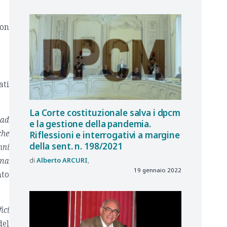
non
ati
La Corte costituzionale salva i dpcm
 ad
e la gestione della pandemia.
che
Riflessioni e interrogativi a margine
della sent. n. 198/2021
nni
ema
Alberto
ARCURI
19 gennaio 2022
nto
ici
del