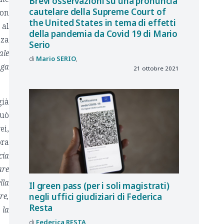
Brevi osservazioni su una pronuncia
cautelare della Supreme Court of
con
the United States in tema di effetti
 al
della pandemia da Covid 19 di Mario
nza
Serio
ale
Mario
SERIO
nga
21 ottobre 2021
già
può
ei,
bra
cia
are
lla
Il green pass (per i soli magistrati)
re,
negli uffici giudiziari di Federica
Resta
 la
Federica
RESTA