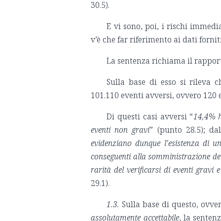
30.5).
E vi sono, poi, i rischi immedi
v’è che far riferimento ai dati forni
La sentenza richiama il rappor
Sulla base di esso si rileva c
101.110 eventi avversi, ovvero 120 
Di questi casi avversi “
14,4% h
eventi non gravi
” (punto 28.5); dal
evidenziano dunque l’esistenza di un
conseguenti alla somministrazione del
rarità del verificarsi di eventi gravi 
29.1).
1.3.
Sulla base di questo, ovve
assolutamente accettabile
, la senten