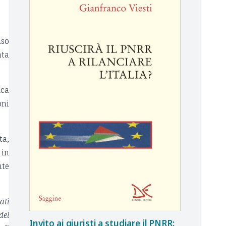
.
uso
ata
ica
oni
ta,
 in
nte
ati
del
Invito ai giuristi a studiare il PNRR: