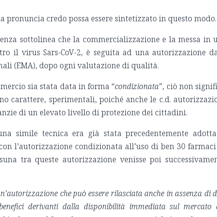
lla pronuncia credo possa essere sintetizzato in questo modo
ntenza sottolinea che la commercializzazione e la messa in 
tro il virus Sars-CoV-2, è seguita ad una autorizzazione d
ali (EMA), dopo ogni valutazione di qualità.
mercio sia stata data in forma “
condizionata
”, ciò non signif
ano carattere, sperimentali, poiché anche le c.d. autorizzazi
zie di un elevato livello di protezione dei cittadini.
 una simile tecnica era già stata precedentemente adotta
 con l’autorizzazione condizionata all’uso di ben 30 farmaci
suna tra queste autorizzazione venisse poi successivame
un’autorizzazione che può essere rilasciata anche in assenza di d
benefici derivanti dalla disponibilità immediata sul mercato 