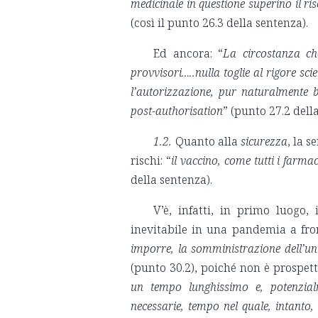
medicinale in questione superino il ri
(così il punto 26.3 della sentenza).
Ed ancora: “
La circostanza che
provvisori…..nulla toglie al rigore sci
l’autorizzazione, pur naturalmente 
post-authorisation
” (punto 27.2 dell
1.2.
Quanto alla
sicurezza
, la 
rischi: “
il vaccino, come tutti i farma
della sentenza).
V’è, infatti, in primo luogo, 
inevitabile in una pandemia a fron
imporre, la somministrazione dell’uni
(punto 30.2), poiché non è prospett
un tempo lunghissimo e, potenzialme
necessarie, tempo nel quale, intanto,