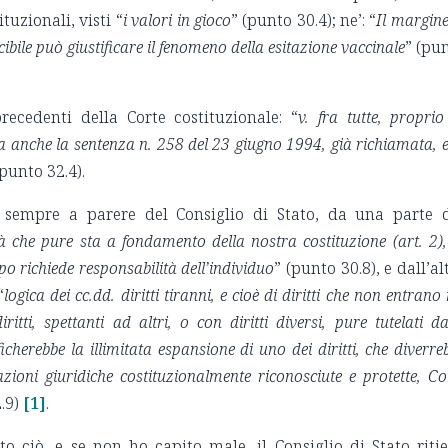
tuzionali, visti “
i valori in gioco
” (punto 30.4); ne’: “
Il margine
cibile può giustificare il fenomeno della esitazione vaccinale
” (pu
ecedenti della Corte costituzionale: “
v. fra tutte, proprio
 anche la sentenza n. 258 del 23 giugno 1994, già richiamata, e
(punto 32.4).
, sempre a parere del Consiglio di Stato, da una parte 
à che pure sta a fondamento della nostra costituzione (art. 2),
o richiede responsabilità dell’individuo
” (punto 30.8), e dall’al
“
logica dei cc.dd. diritti tiranni, e cioè di diritti che non entrano 
tti, spettanti ad altri, o con diritti diversi, pure tutelati da
ficherebbe la illimitata espansione di uno dei diritti, che diverre
uazioni giuridiche costituzionalmente riconosciute e protette, Co
.9)
[1]
.
o ciò, e se non ho capito male, il Consiglio di Stato riti