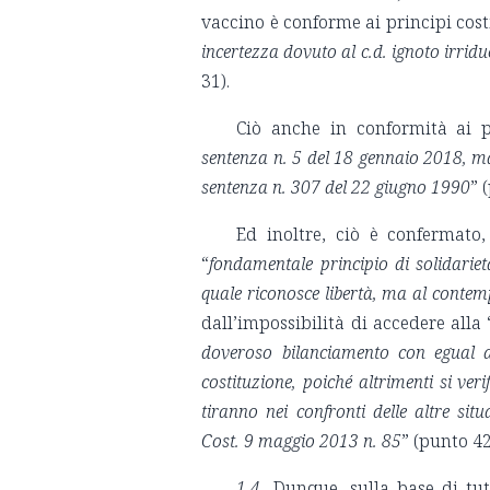
vaccino è conforme ai principi costi
incertezza dovuto al c.d. ignoto irridu
31).
Ciò anche in conformità ai pr
sentenza n. 5 del 18 gennaio 2018, ma
sentenza n. 307 del 22 giugno 1990
” 
Ed inoltre, ciò è confermato
“
fondamentale principio di solidariet
quale riconosce libertà, ma al contemp
dall’impossibilità di accedere alla 
doveroso bilanciamento con egual diri
costituzione, poiché altrimenti si veri
tiranno nei confronti delle altre sit
Cost. 9 maggio 2013 n. 85
” (punto 42
1.4.
Dunque, sulla base di tutt