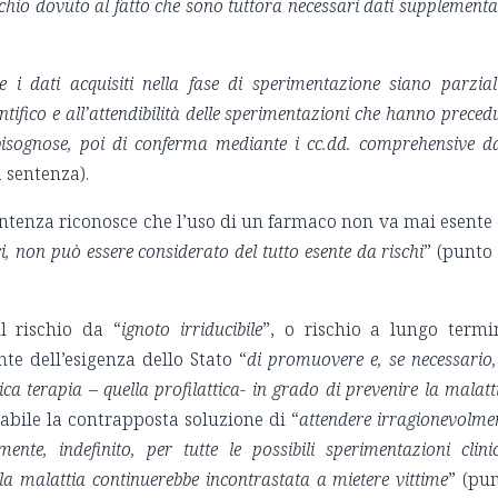
schio dovuto al fatto che sono tuttora necessari dati supplementa
 i dati acquisiti nella fase di sperimentazione siano parzial
entifico e all’attendibilità delle sperimentazioni che hanno preced
bisognose, poi di conferma mediante i cc.dd. comprehensive d
a sentenza).
sentenza riconosce che l’uso di un farmaco non va mai esente
ci, non può essere considerato del tutto esente da rischi
” (punto
il rischio da “
ignoto irriducibile
”, o rischio a lungo termi
te dell’esigenza dello Stato “
di promuovere e, se necessario,
ca terapia – quella profilattica- in grado di prevenire la malatt
abile la contrapposta soluzione di “
attendere irragionevolme
nte, indefinito, per tutte le possibili sperimentazioni clini
 la malattia continuerebbe incontrastata a mietere vittime
” (pu