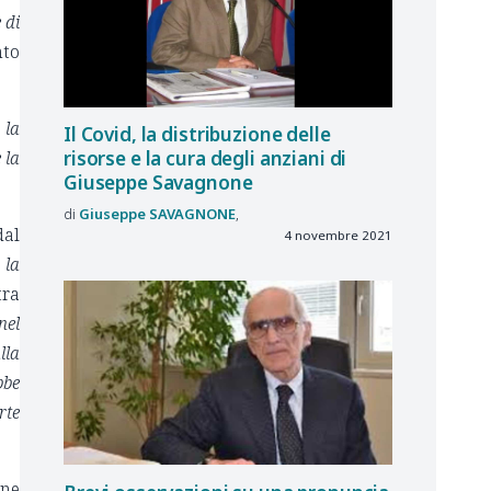
 di
nto
 la
Il Covid, la distribuzione delle
risorse e la cura degli anziani di
 la
Giuseppe Savagnone
Giuseppe
SAVAGNONE
dal
4 novembre 2021
 la
tra
nel
lla
bbe
rte
ene