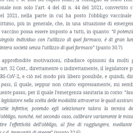
ionale non solo l’art. 4 del dl n. 44 del 2021, convertito 
el 2021, nella parte in cui ha posto l’obbligo vaccinale
gittimo, più in generale, che, in una situazione di emerge
 vaccino possa essere imposto a tutti, in quanto:
“il potenzi
singolo individuo con l’utilizzo di quel farmaco, è di gran lu
intera società senza l’utilizzo di quel farmaco
” (punto 30.7).
 approfondite motivazioni, ribadisce opinioni da molti 
’art. 32 Cost., direttamente o indirettamente, il legislatore 
S-CoV-2, e ciò nel modo più libero possibile, e quindi, dir
 pass
, il quale, seppur non citato espressamente, mi sem
nte passo, per il quale l’emergenza sanitaria in corso: “
las
l legislatore nella scelta delle modalità attraverso le quali assicur
ttie infettive, potendo egli selezionare talora la tecnica de
’obbligo, nonché, nel secondo caso, calibrare variamente le misu
re l’effettività dell’obbligo, al fine di raggiungere, mediante
la c.d. immunità di gregge
” (punto 32.6).