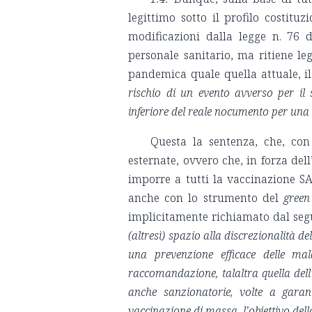
legittimo sotto il profilo costituz
modificazioni dalla legge n. 76 d
personale sanitario, ma ritiene le
pandemica quale quella attuale, il
rischio di un evento avverso per il 
inferiore del reale nocumento per una 
Questa la sentenza, che, con
esternate, ovvero che, in forza dell
imporre a tutti la vaccinazione SAR
anche con lo strumento del
green
implicitamente richiamato dal segue
(altresì) spazio alla discrezionalità de
una prevenzione efficace delle mala
raccomandazione, talaltra quella dell
anche sanzionatorie, volte a garanti
vaccinazione di massa, l’obiettivo del