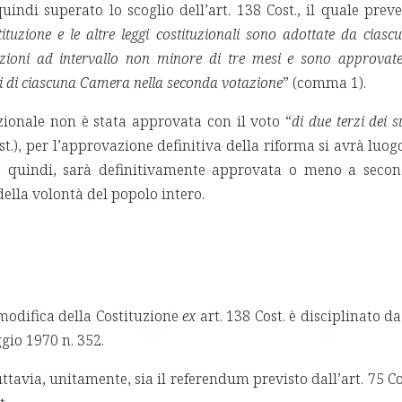
uindi superato lo scoglio dell’art. 138 Cost., il quale prev
tituzione e le altre leggi costituzionali sono adottate da ciasc
zioni ad intervallo non minore di tre mesi e sono approvat
 di ciascuna Camera nella seconda votazione
” (comma 1).
zionale non è stata approvata con il voto “
di due terzi dei s
st.), per l’approvazione definitiva della riforma si avrà luog
a, quindi, sarà definitivamente approvata o meno a seco
della volontà del popolo intero.
modifica della Costituzione
ex
art. 138 Cost. è disciplinato da
ggio 1970 n. 352.
ttavia, unitamente, sia il referendum previsto dall’art. 75 Co