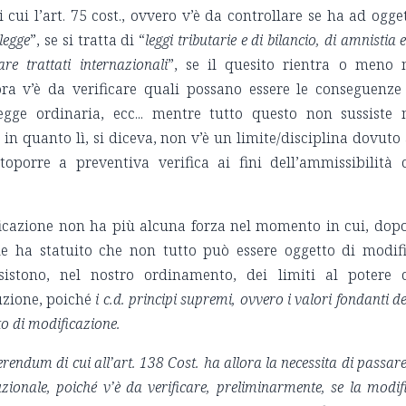
 cui l’art. 75 cost., ovvero v’è da controllare se ha ad ogge
legge
”, se si tratta di “
leggi tributarie e di bilancio, di amnistia e
are trattati internazionali
”, se il quesito rientra o meno 
ra v’è da verificare quali possano essere le conseguenze
egge ordinaria, ecc... mentre tutto questo non sussiste 
, in quanto lì, si diceva, non v’è un limite/disciplina dovuto
oporre a preventiva verifica ai fini dell’ammissibilità 
ficazione non ha più alcuna forza nel momento in cui, dopo
ale ha statuito che non tutto può essere oggetto di modif
sistono, nel nostro ordinamento, dei limiti al potere 
uzione, poiché
i c.d. principi supremi, ovvero i valori fondanti de
o di modificazione.
ferendum di cui all’art. 138 Cost. ha allora la necessita di passare
uzionale, poiché v’è da verificare, preliminarmente, se la modif