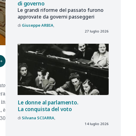
di governo
Le grandi riforme del passato furono
approvate da governi passeggeri
Giuseppe
ARBIA
27 luglio 2026
+
nto
era
 in
Le donne al parlamento.
La conquista del voto
, è
 30
Silvana
SCIARRA
14 luglio 2026