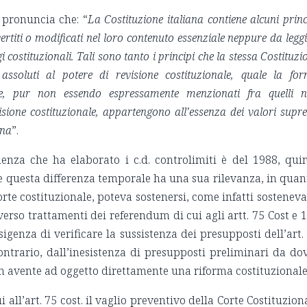
 pronuncia che: “
La Costituzione italiana contiene alcuni princ
titi o modificati nel loro contenuto essenziale neppure da leggi
i costituzionali. Tali sono tanto i principi che la stessa Costituzi
assoluti al potere di revisione costituzionale, quale la fo
he, pur non essendo espressamente menzionati fra quelli 
isione costituzionale, appartengono all’essenza dei valori supr
ana
”.
enza che ha elaborato i c.d. controlimiti è del 1988, qui
 e questa differenza temporale ha una sua rilevanza, in quan
rte costituzionale, poteva sostenersi, come infatti sosteneva
iverso trattamenti dei referendum di cui agli artt. 75 Cost e 
sigenza di verificare la sussistenza dei presupposti dell’art.
contrario, dall’inesistenza di presupposti preliminari da do
m avente ad oggetto direttamente una riforma costituzionale
i all’art. 75 cost. il vaglio preventivo della Corte Costituzion