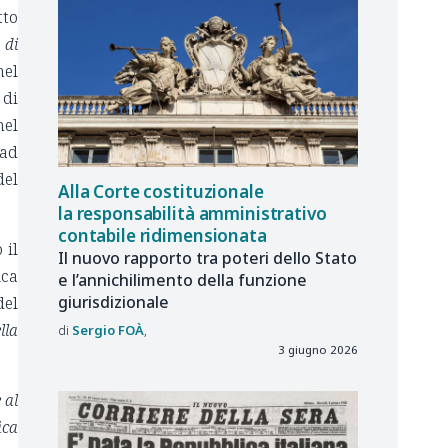
tto
 di
nel
 di
nel
 ad
del
Alla Corte costituzionale
la responsabilità amministrativo
contabile ridimensionata
 il
Il nuovo rapporto tra poteri dello Stato
ica
e l’annichilimento della funzione
giurisdizionale
del
lla
Sergio
FOÀ
3 giugno 2026
 al
ica