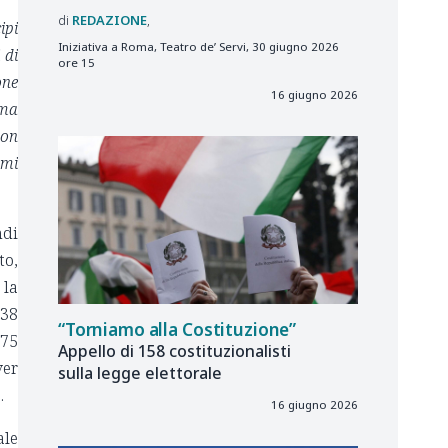
REDAZIONE
ipi
Iniziativa a Roma, Teatro de’ Servi, 30 giugno 2026
 di
ore 15
one
16 giugno 2026
rma
non
emi
ndi
to,
 la
138
“Torniamo alla Costituzione”
 75
Appello di 158 costituzionalisti
ver
sulla legge elettorale
.
16 giugno 2026
ale