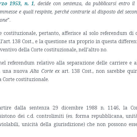
rzo 1953, n. 1
, decide con sentenza, da pubblicarsi entro il
o ammesse e quali respinte, perché contrarie al disposto del seco
ione
”.
e costituzionale, pertanto, afferisce al solo referendum di 
l’art. 138 Cost., e la questione sta proprio in questa differen
entivo della Corte costituzionale, nell’altro no.
el referendum relativo alla separazione delle carriere e a
di una nuova
Alta Corte
ex
art. 138 Cost., non sarebbe qui
 Corte costituzionale.
tire dalla sentenza 29 dicembre 1988 n. 1146, la Co
istono dei c.d. controlimiti (es. forma repubblicana, unit
inviolabili, unicità della giurisdizione) che non possono ess