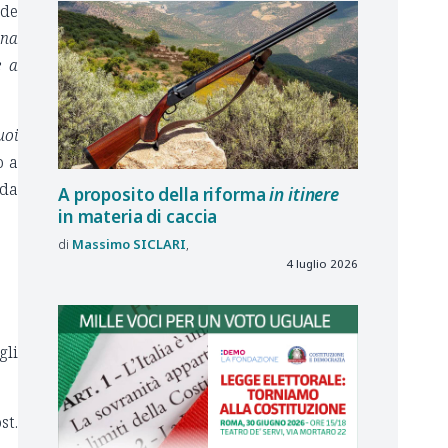
ede
una
e a
uoi
o a
nda
A proposito della riforma
in itinere
in materia di caccia
Massimo
SICLARI
4 luglio 2026
gli
st.