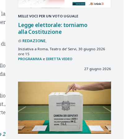
 la
MILLE VOCI PER UN VOTO UGUALE
per
Legge elettorale: torniamo
alla Costituzione
REDAZIONE
 di
Iniziativa a Roma, Teatro de’ Servi, 30 giugno 2026
ore 15
PROGRAMMA
e
DIRETTA VIDEO
llo
27 giugno 2026
nda
lio
t.,
rte
o 2