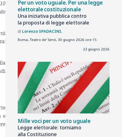
Per un voto uguale. Per una legge
 10
elettorale costituzionale
ndo
Una iniziativa pubblica contro
la proposta di legge elettorale
Lorenzo
SPADACINI
cui
Roma, Teatro de’ Servi, 30 giugno 2026 ore 15
za:
23 giugno 2026
lla
ndi
rte
à e
Mille voci per un voto uguale
ere
Legge elettorale: torniamo
alla Costituzione