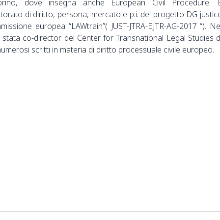
 Torino, dove insegna anche European Civil Procedure. 
torato di diritto, persona, mercato e p.i. del progetto DG justic
mmissione europea “LAWtrain”( JUST-JTRA-EJTR-AG-2017 “). Ne
 stata co-director del Center for Transnational Legal Studies d
umerosi scritti in materia di diritto processuale civile europeo.