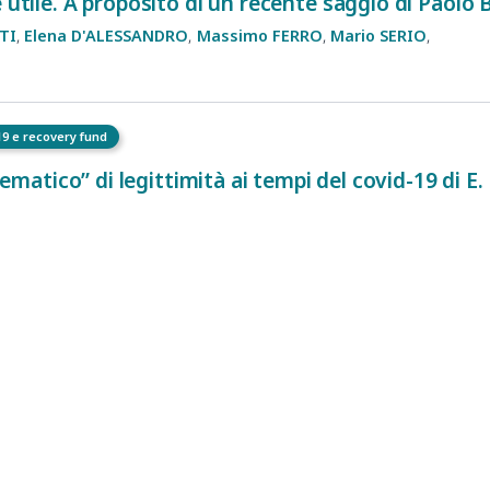
 utile. A proposito di un recente saggio di Paolo B
TI
Elena
D'ALESSANDRO
Massimo
FERRO
Mario
SERIO
19 e recovery fund
telematico” di legittimità ai tempi del covid-19 di E