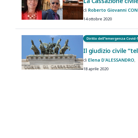
La Cassazione civile
Roberto Giovanni
CON
14 ottobre 2020
Diritto dell”emergenza Covid-
Il giudizio civile “
Elena
D'ALESSANDRO
18 aprile 2020