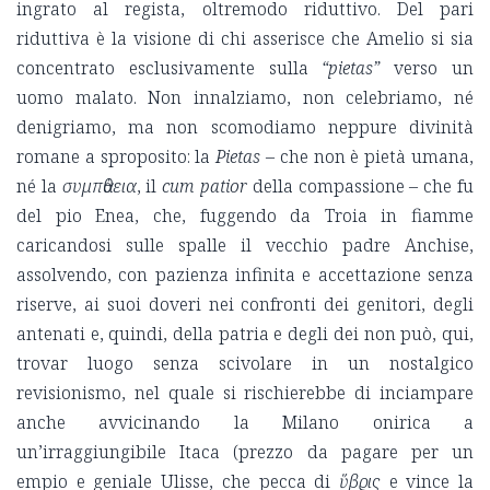
ingrato al regista, oltremodo riduttivo. Del pari
riduttiva è la visione di chi asserisce che Amelio si sia
concentrato esclusivamente sulla
“pietas”
verso un
uomo malato. Non innalziamo, non celebriamo, né
denigriamo, ma non scomodiamo neppure divinità
romane a sproposito: la
Pietas
– che non è pietà umana,
né la
συμπἀθεια
, il
cum patior
della compassione – che fu
del pio Enea, che, fuggendo da Troia in fiamme
caricandosi sulle spalle il vecchio padre Anchise,
assolvendo, con pazienza infinita e accettazione senza
riserve, ai suoi doveri nei confronti dei genitori, degli
antenati e, quindi, della patria e degli dei non può, qui,
trovar luogo senza scivolare in un nostalgico
revisionismo, nel quale si rischierebbe di inciampare
anche avvicinando la Milano onirica a
un’irraggiungibile Itaca (prezzo da pagare per un
empio e geniale Ulisse, che pecca di
ὕβϱις
e vince la