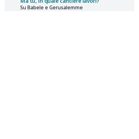
Ma tu, in quale cantiere lavori?
Su Babele e Gerusalemme
in
Magnifica Humanitas
Tommaso
MANZON
11 luglio 2026
CONDIVISIONE
Palazzo di Giustizia, Piazza Cavour, 00193 ROMA