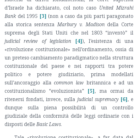
d’Israele ha dichiarato, col noto caso
United Mizrahi
Bank
del 1995
[3]
(non a caso da più parti paragonato
alla storica sentenza
Marbury v. Madison
della Corte
suprema degli Stati Uniti che nel 1803 “inventò” il
judicial review of legislation
[4]
), l’esistenza di una
«rivoluzione costituzionale» nell’ordinamento, ossia di
un preteso cambiamento paradigmatico nella struttura
costituzionale del paese e nei rapporti tra potere
politico e potere giudiziario, prima modellati
sull’ancoraggio alla
common law
britannica e ad un
costituzionalismo “evoluzionista”
[5]
, ma ormai da
ritenersi fondati, invece, sulla
judicial supremacy
[6]
, e
dunque sulla piena possibilità di un controllo
giudiziale della conformità delle leggi ordinarie con i
disposti delle
Basic Laws
.
Tale «rivoluzione costituzionale», a far data dal