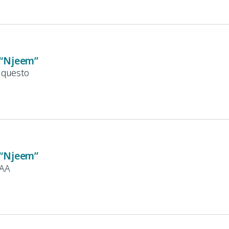
 “Njeem”
o questo
 “Njeem”
DAA