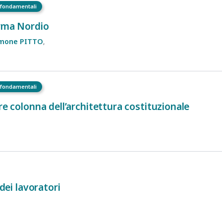
i fondamentali
orma Nordio
imone
PITTO
i fondamentali
re colonna dell’architettura costituzionale
 dei lavoratori