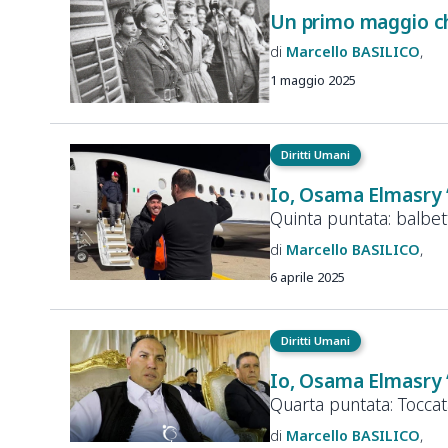
Un primo maggio ch
Marcello
BASILICO
1 maggio 2025
Diritti Umani
Io, Osama Elmasry
Quinta puntata: balbett
Marcello
BASILICO
6 aprile 2025
Diritti Umani
Io, Osama Elmasry
Quarta puntata: Toccata
Marcello
BASILICO