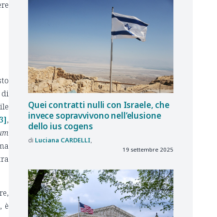
ere
sto
 di
Quei contratti nulli con Israele, che
ile
invece sopravvivono nell’elusione
3]
,
dello ius cogens
cum
Luciana
CARDELLI
ema
19 settembre 2025
tra
re,
, è