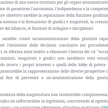
tuazione di una nuova struttura per gli organi amministrativ
 fine di garantirne l’autonomia, l’indipendenza e la compete
iore obiettivo sarebbe la separazione della funzione giudizia
a nomina e la formazione di giudici e magistrati, la creazi
ne del bilancio, le funzioni di indagine e disciplinari.
o sarebbe creare un'amministrazione della giustizia rapi
er l'emissione delle decisioni conclusive nei procedime
ri, la riforma mira inoltre a eliminare l’inerzia dei cd. “acco
i ministri, magistrati e giudici non sarebbero stati tenut
ndo invece i propri interessi e quelli delle
lobby
di potere.
garantirebbe la rappresentazione delle diverse prospettive 
al fine di pervenire a un’amministrazione della giusti
ipendenza della magistratura non risulterebbe compromessa;
iudici ne rafforzerebbe la legittimità, concorrendo al riprist
ituzioni, con particolare riferimento all’ordine giudiziario
[10