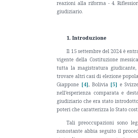
reazioni alla riforma - 4. Riflessio
giudiziario.
1. Introduzione
Il 15 settembre del 2024 è entr
vigente della Costituzione messic
tutta la magistratura giudicante, 
trovare altri casi di elezione popol
Giappone
[4]
, Bolivia
[5]
e Svizz
nell’esperienza comparata e dest
giudiziario che era stato introdott
poteri che caratterizza lo Stato co
Tali preoccupazioni sono leg
nonostante abbia seguito il proced