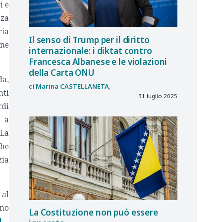
i e
nza
ria
Il senso di Trump per il diritto
one
internazionale: i diktat contro
Francesca Albanese e le violazioni
della Carta ONU
da,
Marina
CASTELLANETA
nti
31 luglio 2025
rdi
i a
 La
che
zia
 al
ino
La Costituzione non può essere
]
.