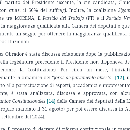
l partito del Presidente uscente, la cui candidata, Clau
on quasi il 60% dei suffragi. Inoltre, la coalizione
Siga
ione tra MORENA, il
Partido del Trabajo
(PT) e il
Partido Ve
 la maggioranza qualificata alla Camera dei deputati e que
mente un seggio per ottenere la maggioranza qualificata 
costituzionali.
pez Obrador è stata discussa solamente dopo la pubblicazi
 nella legislatura precedente il Presidente non disponeva de
ndare la Costituzione). Per circa un mese, l’iniziat
ediante la dinamica dei “
foros de parlamento abierto
”
[12]
, 
rto alla partecipazione di esperti, accademici e rappresenta
mente, è stata analizzata, discussa e approvata, con alc
untos Constitucionales
[14]
della Camera dei deputati della 
 proprio mandato il 31 agosto) per poi essere discussa in A
° settembre del 2024).
re, il progetto di decreto di riforma costituzionale in mate