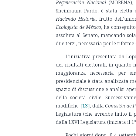
Regeneración Nacional
(MORENA), i
Sheinbaum Pardo, è stata eletta c
Haciendo Historia
, frutto dell’un
Ecologista de México
, ha conseguito
assoluta al Senato, mancando sola
due terzi, necessaria per le riforme 
L’iniziativa presentata da Lo
dei risultati elettorali, in quanto
maggioranza necessaria per eme
presidenziale è stata analizzata m
spazio di discussione e analisi ape
della società civile. Successiva
modifiche
[13]
, dalla
Comisión de P
Legislatura (che avrebbe finito il
dalla LXVI Legislatura (iniziata il 1
Pochi giorni dopo, il 4 settemb