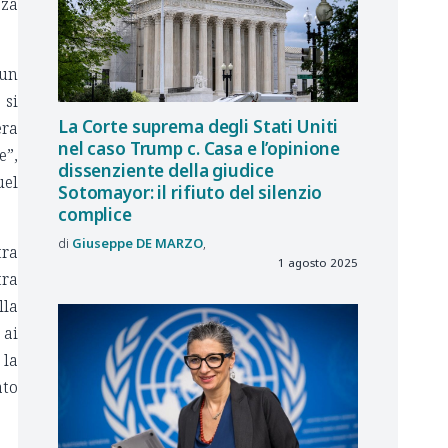
zza
 un
 si
La Corte suprema degli Stati Uniti
era
nel caso Trump c. Casa e l’opinione
e”,
dissenziente della giudice
uel
Sotomayor: il rifiuto del silenzio
complice
Giuseppe
DE MARZO
tra
1 agosto 2025
tra
lla
 ai
 la
ato