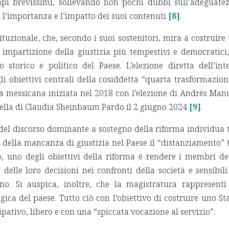
mpi brevissimi, sollevando non pochi dubbi sull’adeguate
a l’importanza e l’impatto dei suoi contenuti
[8]
.
tituzionale, che, secondo i suoi sostenitori, mira a costruire
 impartizione della giustizia più tempestivi e democratici,
 storico e politico del Paese. L’elezione diretta dell’int
i obiettivi centrali della cosiddetta “quarta trasformazion
ca messicana iniziata nel 2018 con l’elezione di Andrés Man
ella di Claudia Sheinbaum Pardo il 2 giugno 2024
[9]
.
a del discorso dominante a sostegno della riforma individua 
e della mancanza di giustizia nel Paese il “distanziamento” 
so, uno degli obiettivi della riforma è rendere i membri de
delle loro decisioni nei confronti della società e sensibili
no. Si auspica, inoltre, che la magistratura rappresenti
ogica del paese. Tutto ciò con l’obiettivo di costruire uno St
ipativo, libero e con una “spiccata vocazione al servizio”.