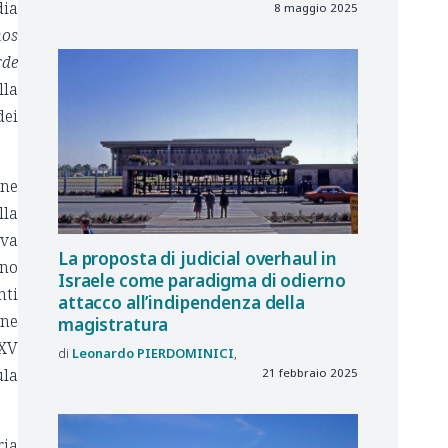
dia
8 maggio 2025
mos
rde
lla
dei
one
lla
iva
La proposta di judicial overhaul in
uno
Israele come paradigma di odierno
nti
attacco all’indipendenza della
une
magistratura
LXV
Leonardo
PIERDOMINICI
ula
21 febbraio 2025
ria