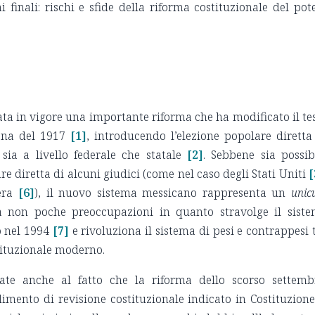
ni finali: rischi e sfide della riforma costituzionale del pot
ata in vigore una importante riforma che ha modificato il te
ana del 1917
[1]
, introducendo l’elezione popolare diretta
sia a livello federale che statale
[2]
. Sebbene sia possib
are diretta di alcuni giudici (come nel caso degli Stati Uniti
[
era
[6]
), il nuovo sistema messicano rappresenta un
uni
a non poche preoccupazioni in quanto stravolge il sist
o nel 1994
[7]
e rivoluziona il sistema di pesi e contrappesi 
stituzionale moderno.
ate anche al fatto che la riforma dello scorso settemb
imento di revisione costituzionale indicato in Costituzione