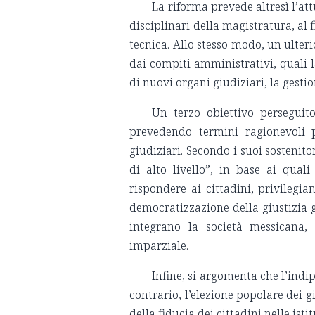
La riforma prevede altresì l’at
disciplinari della magistratura, al
tecnica. Allo stesso modo, un ulter
dai compiti amministrativi, quali l
di nuovi organi giudiziari, la gestio
Un terzo obiettivo perseguit
prevedendo termini ragionevoli p
giudiziari. Secondo i suoi sostenito
di alto livello”, in base ai qual
rispondere ai cittadini, privilegia
democratizzazione della giustizia 
integrano la società messicana, 
imparziale.
Infine, si argomenta che l’ind
contrario, l’elezione popolare dei g
della fiducia dei cittadini nelle ist