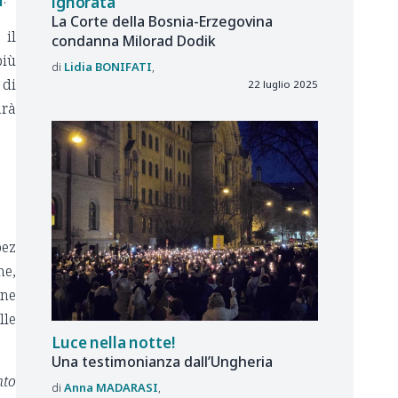
ignorata
La Corte della Bosnia-Erzegovina
 il
condanna Milorad Dodik
più
Lidia
BONIFATI
di
22 luglio 2025
arà
pez
he,
one
lle
Luce nella notte!
Una testimonianza dall’Ungheria
nto
Anna
MADARASI