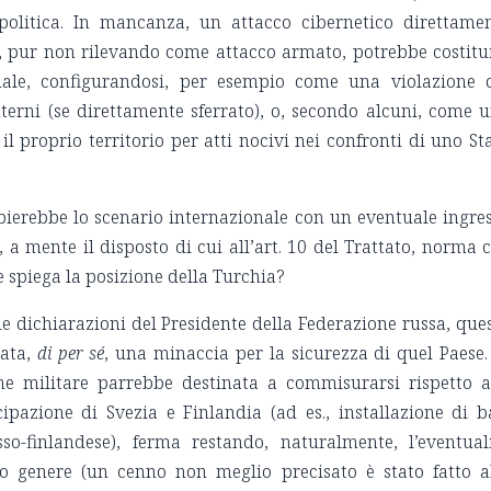
politica. In mancanza, un attacco cibernetico direttame
ia, pur non rilevando come attacco armato, potrebbe costitu
nale, configurandosi, per esempio come una violazione 
nterni (se direttamente sferrato), o, secondo alcuni, come 
 il proprio territorio per atti nocivi nei confronti di uno St
rebbe lo scenario internazionale con un eventuale ingre
 a mente il disposto di cui all’art. 10 del Trattato, norma 
spiega la posizione della Turchia?
le dichiarazioni del Presidente della Federazione russa, que
rata,
di per sé
, una minaccia per la sicurezza di quel Paese.
one militare parrebbe destinata a commisurarsi rispetto a
ipazione di Svezia e Finlandia (ad es., installazione di b
sso-finlandese), ferma restando, naturalmente, l’eventual
rio genere (un cenno non meglio precisato è stato fatto a