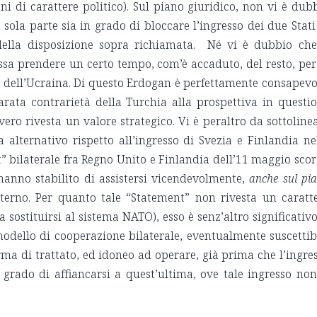
ni di carattere politico). Sul piano giuridico, non vi è dub
sola parte sia in grado di bloccare l’ingresso dei due Stati
 della disposizione sopra richiamata. Né vi è dubbio che
sa prendere un certo tempo, com’è accaduto, del resto, per
e dell’Ucraina. Di questo Erdogan è perfettamente consapevo
arata contrarietà della Turchia alla prospettiva in questi
vero rivesta un valore strategico. Vi è peraltro da sottoline
alternativo rispetto all’ingresso di Svezia e Finlandia ne
 bilaterale fra Regno Unito e Finlandia dell’11 maggio scor
hanno stabilito di assistersi vicendevolmente,
anche sul pi
sterno. Per quanto tale “Statement” non rivesta un caratt
sostituirsi al sistema NATO), esso è senz’altro significativo
modello di cooperazione bilaterale, eventualmente suscettib
rma di trattato, ed idoneo ad operare, già prima che l’ingre
in grado di affiancarsi a quest’ultima, ove tale ingresso non