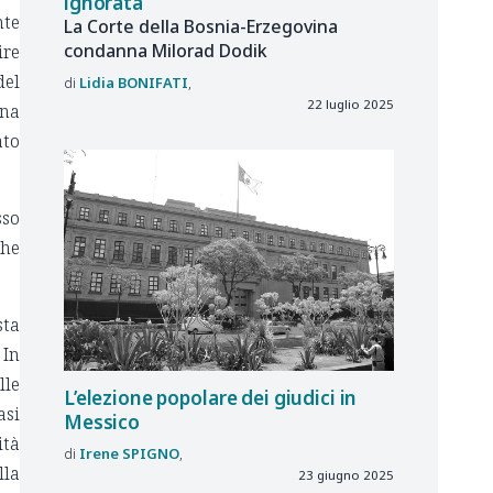
ignorata
nte
La Corte della Bosnia-Erzegovina
condanna Milorad Dodik
ire
del
Lidia
BONIFATI
22 luglio 2025
una
ato
sso
che
sta
 In
lle
L’elezione popolare dei giudici in
asi
Messico
ità
Irene
SPIGNO
lla
23 giugno 2025