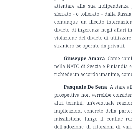
attentare alla sua indipendenza 
sferrato - o tollerato – dalla Russ
comunque un illecito internazio
divieto di ingerenza negli affari i
violazione del divieto di utilizzare
straniero (se operato da privati).
Giuseppe Amara
Come cambie
nella NATO di Svezia e Finlandia e,
richiede un accordo unanime, come 
Pasquale De Sena
A stare al
prospettiva non verrebbe conside
altri termini, un’eventuale reazi
implicazioni concrete della partec
missilistiche lungo il confine ru
dell’adozione di ritorsioni di va