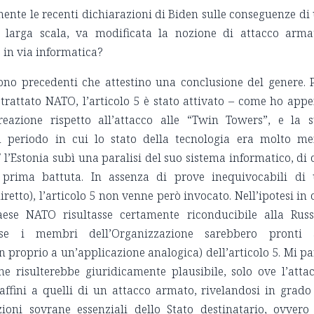
nte le recenti dichiarazioni di Biden sulle conseguenze di
u larga scala, va modificata la nozione di attacco arma
 in via informatica?
ono precedenti che attestino una conclusione del genere. 
trattato NATO, l’articolo 5 è stato attivato – come ho app
reazione rispetto all’attacco alle “Twin Towers”, e la 
n periodo in cui lo stato della tecnologia era molto m
 l’Estonia subì una paralisi del suo sistema informatico, di 
 prima battuta. In assenza di prove inequivocabili di
retto), l’articolo 5 non venne però invocato. Nell’ipotesi in 
ese NATO risultasse certamente riconducibile alla Russ
se i membri dell’Organizzazione sarebbero pronti 
n proprio a un’applicazione analogica) dell’articolo 5. Mi pa
ne risulterebbe giuridicamente plausibile, solo ove l’atta
 affini a quelli di un attacco armato, rivelandosi in grado
nzioni sovrane essenziali dello Stato destinatario, ovvero