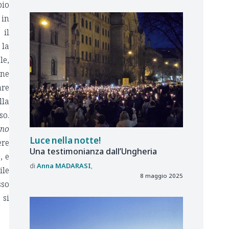
bio
 in
 il
 la
le,
one
are
lla
so.
ano
Luce nella notte!
ere
Una testimonianza dall’Ungheria
, e
Anna
MADARASI
ile
8 maggio 2025
sso
 si