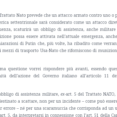
l Trattato Nato prevede che un attacco armato contro uno o 
erica settentrionale sarà considerato come un attacco dire
guenza, scaturirà un obbligo di assistenza, anche militare
sizione possa essere attivata nell’attuale emergenza, anch
chiarazioni di Putin che, più volte, ha ribadito come verra
mi i mezzi di trasporto Usa-Nato che riforniscono di munizion
ima questione vorrei rispondere più avanti, essendo que
ità dell’azione del Governo italiano all’articolo 11 de
obbligo di assistenza militare,
ex
-art. 5 del Trattato NATO,
destinato a scattare, non per un incidente – come può essere
er errore – né per una scaramuccia che corrisponda ad un 
art. 5, da interpretarsi in connessione con l’art. 51 della Ca