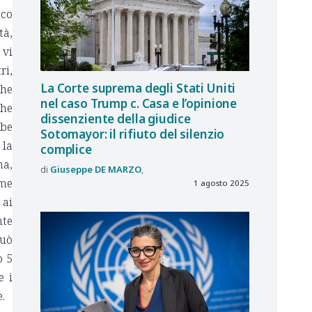
cco
tà,
 vi
ri,
La Corte suprema degli Stati Uniti
che
nel caso Trump c. Casa e l’opinione
che
dissenziente della giudice
bbe
Sotomayor: il rifiuto del silenzio
 la
complice
ma,
Giuseppe
DE MARZO
ime
1 agosto 2025
 ai
nte
può
o 5
e i
e.