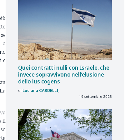
più
tto
 se
e a
nno
i e
Quei contratti nulli con Israele, che
invece sopravvivono nell’elusione
dello ius cogens
sta
lla
Luciana
CARDELLI
19 settembre 2025
 va
 il
uso
rta