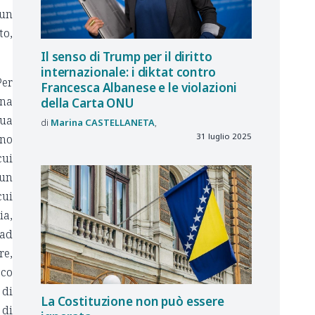
 un
to,
Il senso di Trump per il diritto
internazionale: i diktat contro
Per
Francesca Albanese e le violazioni
ena
della Carta ONU
sua
Marina
CASTELLANETA
31 luglio 2025
eno
cui
 un
cui
ia,
ad
re,
cco
 di
La Costituzione non può essere
 di