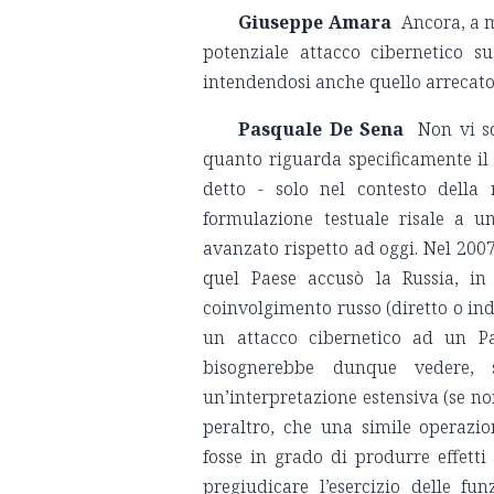
Giuseppe Amara
Ancora, a me
potenziale attacco cibernetico s
intendendosi anche quello arrecato
Pasquale De Sena
Non vi s
quanto riguarda specificamente il 
detto - solo nel contesto della 
formulazione testuale risale a u
avanzato rispetto ad oggi. Nel 2007
quel Paese accusò la Russia, in
coinvolgimento russo (diretto o indi
un attacco cibernetico ad un Pa
bisognerebbe dunque vedere, 
un’interpretazione estensiva (se no
peraltro, che una simile operazio
fosse in grado di produrre effetti
pregiudicare l’esercizio delle fu