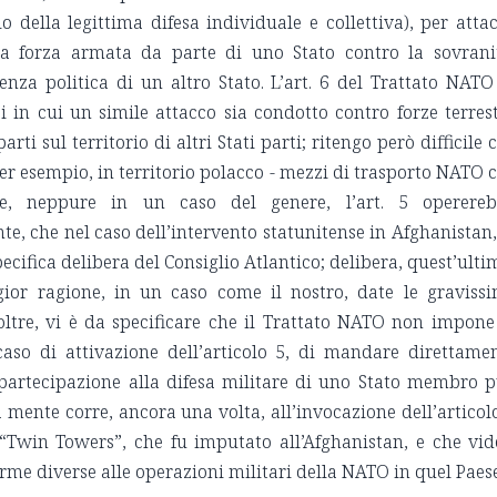
io della legittima difesa individuale e collettiva), per atta
la forza armata da parte di uno Stato contro la sovrani
ndenza politica di un altro Stato. L’art. 6 del Trattato NATO
i in cui un simile attacco sia condotto contro forze terrest
arti sul territorio di altri Stati parti; ritengo però difficile 
 per esempio, in territorio polacco - mezzi di trasporto NATO 
te, neppure in un caso del genere, l’art. 5 operere
te, che nel caso dell’intervento statunitense in Afghanistan,
ecifica delibera del Consiglio Atlantico; delibera, quest’ulti
ior ragione, in un caso come il nostro, date le graviss
oltre, vi è da specificare che il Trattato NATO non impone
aso di attivazione dell’articolo 5, di mandare direttame
a partecipazione alla difesa militare di uno Stato membro 
a mente corre, ancora una volta, all’invocazione dell’articol
 “Twin Towers”, che fu imputato all’Afghanistan, e che vid
orme diverse alle operazioni militari della NATO in quel Paes