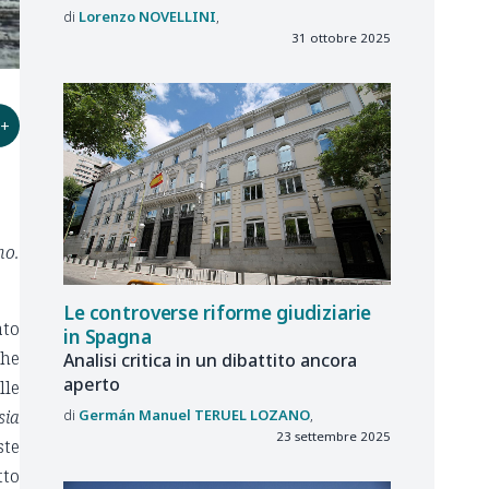
Lorenzo
NOVELLINI
31 ottobre 2025
+
mo.
Le controverse riforme giudiziarie
ato
in Spagna
che
Analisi critica in un dibattito ancora
aperto
lle
sia
Germán Manuel
TERUEL LOZANO
23 settembre 2025
ste
tto