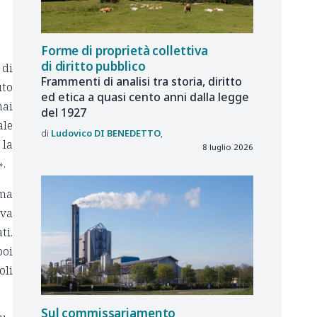
Forme di proprietà collettiva
di diritto pubblico
 di
Frammenti di analisi tra storia, diritto
uto
ed etica a quasi cento anni dalla legge
mai
del 1927
ale
Ludovico
DI BENEDETTO
 la
8 luglio 2026
».
oma
eva
ti.
poi
oli
Sul commissariamento