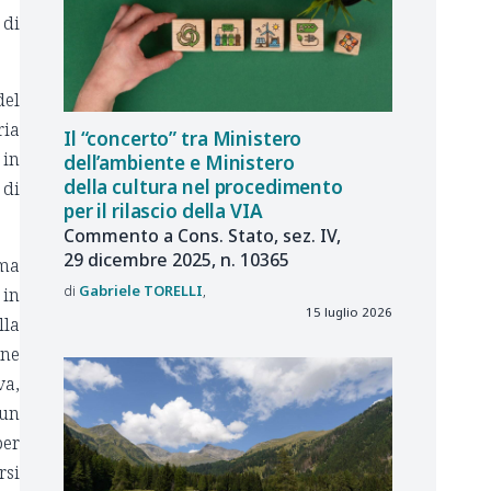
 di
del
ria
Il “concerto” tra Ministero
 in
dell’ambiente e Ministero
della cultura nel procedimento
 di
per il rilascio della VIA
Commento a Cons. Stato, sez. IV,
29 dicembre 2025, n. 10365
oma
Gabriele
TORELLI
 in
15 luglio 2026
lla
ine
va,
 un
per
rsi