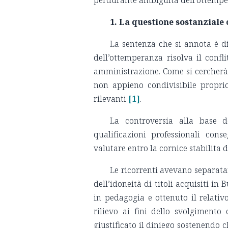
perdurante ambiguità dell’ottempe
1. La questione sostanziale
La sentenza che si annota è di
dell’ottemperanza risolva il confli
amministrazione. Come si cercherà d
non appieno condivisibile proprio
rilevanti
[1]
.
La controversia alla base 
qualificazioni professionali cons
valutare entro la cornice stabilita 
Le ricorrenti avevano separata
dell’idoneità di titoli acquisiti i
in pedagogia e ottenuto il relati
rilievo ai fini dello svolgimento 
giustificato il diniego sostenendo ch