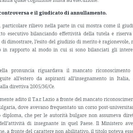
ranza quale cognizione mista ad esecuzione.
 controversa e il giudicato di annullamento.
 particolare rilievo nella parte in cui mostra come il giud
tto esecutivo bilanciando effettività della tutela e riserva
i dimostrare, l’esito del giudizio di merito è ragionevole,
 in rapporto al modo in cui si sono bilanciati gli intere
della pronuncia riguardava il mancato riconoscimento
eguite all’estero da aspiranti all’insegnamento in Italia,
dalla direttiva 2005/36/Ce.
mente adito il T.a.r. Lazio a fronte del mancato riconoscime
n Bulgaria, dove avevano frequentato un corso post-universita
vo diploma, che per le autorità bulgare non assumeva dire
dell’attività di insegnante in quel Paese. Il Ministero av
e, a fronte del carattere non abilitativo, il titolo poteva ess