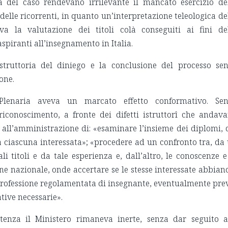
ità del caso rendevano irrilevante il mancato esercizio de
delle ricorrenti, in quanto un’interpretazione teleologica de
a la valutazione dei titoli colà conseguiti ai fini de
spiranti all’insegnamento in Italia.
istruttoria del diniego e la conclusione del processo se
one.
 Plenaria aveva un marcato effetto conformativo. Se
riconoscimento, a fronte dei difetti istruttorî che andav
 all’amministrazione di: «esaminare l’insieme dei diplomi, 
i da ciascuna interessata»; «procedere ad un confronto tra, da
li titoli e da tale esperienza e, dall’altro, le conoscenze e
one nazionale, onde accertare se le stesse interessate abbian
 professione regolamentata di insegnante, eventualmente pre
ive necessarie».
ntenza il Ministero rimaneva inerte, senza dar seguito a