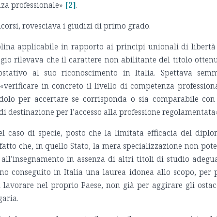
nza professionale»
[2]
.
icorsi, rovesciava i giudizi di primo grado.
lina applicabile in rapporto ai principi unionali di libertà
egio rilevava che il carattere non abilitante del titolo otten
stativo al suo riconoscimento in Italia. Spettava sem
«verificare in concreto il livello di competenza profession
andolo per accertare se corrisponda o sia comparabile con
 di destinazione per l’accesso alla professione regolamentata
 caso di specie, posto che la limitata efficacia del dipl
 fatto che, in quello Stato, la mera specializzazione non pot
all’insegnamento in assenza di altri titoli di studio adegua
no conseguito in Italia una laurea idonea allo scopo, per 
di lavorare nel proprio Paese, non già per aggirare gli ostac
garia.