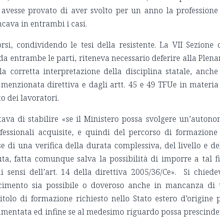
e avesse provato di aver svolto per un anno la professione
ncava in entrambi i casi.
corsi, condividendo le tesi della resistente. La VII Sezione 
 da entrambe le parti, riteneva necessario deferire alla Plena
la corretta interpretazione della disciplina statale, anche
a menzionata direttiva e dagli artt. 45 e 49 TFUe in materia
o dei lavoratori.
ttava di stabilire «se il Ministero possa svolgere un’auton
essionali acquisite, e quindi del percorso di formazione
se di una verifica della durata complessiva, del livello e de
uta, fatta comunque salva la possibilità di imporre a tal f
 sensi dell’art. 14 della direttiva 2005/36/Ce». Si chiede
noscimento sia possibile o doveroso anche in mancanza di
tolo di formazione richiesto nello Stato estero d’origine 
lamentata ed infine se al medesimo riguardo possa prescinde