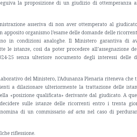
nseguiva la proposizione di un giudizio di ottemperanza a
nistrazione asseriva di non aver ottemperato al giudicat
 un apposito organismo l’esame delle domande delle ricorrent
no in condizioni analoghe. Il Ministero garantiva di a
te le istanze, così da poter procedere all’assegnazione de
2024-25 senza ulteriore nocumento degli interessi delle 
laborativo del Ministero, l’Adunanza Plenaria riteneva che t
enti a dilazionare ulteriormente la trattazione delle ista
ella «posizione qualificata» derivante dal giudicato. A que
decidere sulle istanze delle ricorrenti entro i trenta gio
la nomina di un commissario
ad acta
nel caso di perdura
che riflessione.