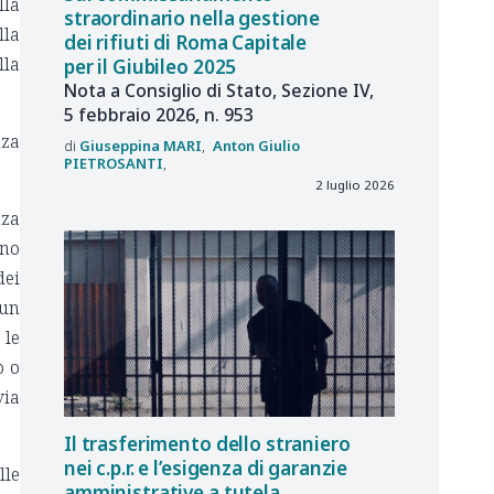
lla
straordinario nella gestione
lla
dei rifiuti di Roma Capitale
lla
per il Giubileo 2025
Nota a Consiglio di Stato, Sezione IV,
5 febbraio 2026, n. 953
nza
Giuseppina
MARI
Anton Giulio
PIETROSANTI
2 luglio 2026
nza
ano
dei
 un
 le
o o
via
Il trasferimento dello straniero
nei c.p.r. e l’esigenza di garanzie
lle
amministrative a tutela