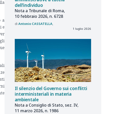
lla
dell’individuo
Nota a Tribunale di Roma,
10 febbraio 2026, n. 6728
o a
Antonio
CASSATELLA
i e
1 luglio 2026
ver
gli
due
ali
nze
sti
rni
Il silenzio del Governo sui conflitti
nte
interministeriali in materia
ambientale
Nota a Consiglio di Stato, sez. IV,
11 marzo 2026, n. 1986