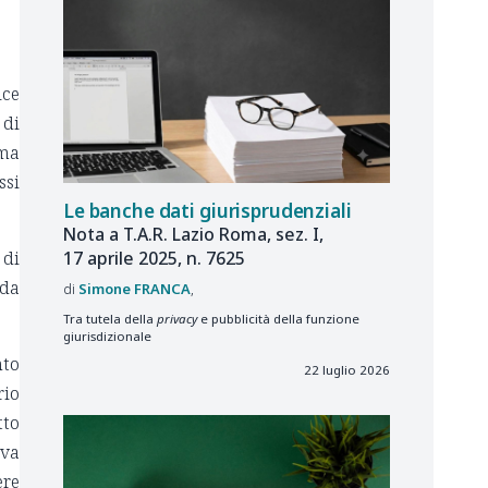
ice
 di
 ma
ssi
Le banche dati giurisprudenziali
Nota a T.A.R. Lazio Roma, sez. I,
17 aprile 2025, n. 7625
 di
 da
Simone
FRANCA
Tra tutela della
privacy
e pubblicità della funzione
giurisdizionale
nto
22 luglio 2026
rio
tto
eva
ere