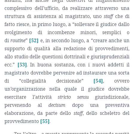
complessivo dell’ufficio, da realizzare attraverso una
struttura di assistenza al magistrato, uno
staff
che di
fatto riesce, in primo luogo, a “sollevare il giudice dallo
svolgimento di incombenze minori, semplici o
di
routine
”
[52]
e, in secondo luogo, a “creare anche un
supporto di qualità alla redazione di provvedimenti,
allo studio delle questioni dottrinali e giurisprudenziali
ecc.”
[53]
. In buona sostanza, con i nuovi addetti il
magistrato dovrebbe pervenire ad instaurare una sorta
di “collegialità decisionale”
[54]
, ovvero
un’organizzazione nella quale il giudice dovrebbe
esercitare l’attività
stricto sensu
giurisdizionale,
pervenendo al
decisum
dopo una preventiva
elaborazione, da parte dello
staff
, dello scheletro del
provvedimento
[55]
.
Tra l’altro – e questa rappresenta la seconda novità