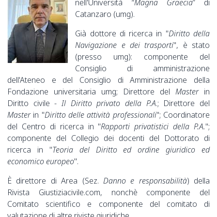
nell'Università “
Magna Graecia
” di
Catanzaro (umg).
Già dottore di ricerca in "
Diritto della
Navigazione e dei trasporti
", è stato
(presso umg): componente del
Consiglio di amministrazione
dell'Ateneo e del Consiglio di Amministrazione della
Fondazione universitaria umg; Direttore del
Master
in
Diritto civile -
Il Diritto privato della P.A
.; Direttore del
Master
in "
Diritto delle attività professionali
"; Coordinatore
del Centro di ricerca in "
Rapporti privatistici della P.A.
";
componente del Collegio dei docenti del Dottorato di
ricerca in "
Teoria del Diritto ed ordine giuridico ed
economico europeo
".
È direttore di Area (Sez.
Danno e responsabilità
) della
Rivista Giustiziacivile.com, nonchè componente del
Comitato scientifico e componente del comitato di
valutazione di altre riviste giuridiche