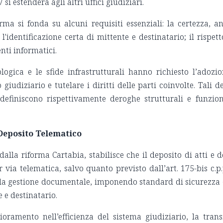
i estenderà agli altri uffici giudiziari.
orma si fonda su alcuni requisiti essenziali: la certezza, 
 l'identificazione certa di mittente e destinatario; il rispe
nti informatici.
logica e le sfide infrastrutturali hanno richiesto l’adozi
 giudiziario e tutelare i diritti delle parti coinvolte. Tali 
e definiscono rispettivamente deroghe strutturali e funzio
 Deposito Telematico
to dalla riforma Cartabia, stabilisce che il deposito di atti 
via telematica, salvo quanto previsto dall’art. 175-bis c.
ella gestione documentale, imponendo standard di sicurezza e
e e destinatario.
oramento nell’efficienza del sistema giudiziario, la trans