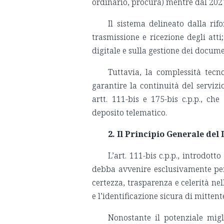
ordinario, procura) mentre dal 2027 s
Il sistema delineato dalla rif
trasmissione e ricezione degli atti;
digitale e sulla gestione dei docume
Tuttavia, la complessità tecno
garantire la continuità del servizio
artt. 111-bis e 175-bis c.p.p., ch
deposito telematico.
2. Il Principio Generale del
L’art. 111-bis c.p.p., introdot
debba avvenire esclusivamente per 
certezza, trasparenza e celerità n
e l’identificazione sicura di mittent
Nonostante il potenziale migli