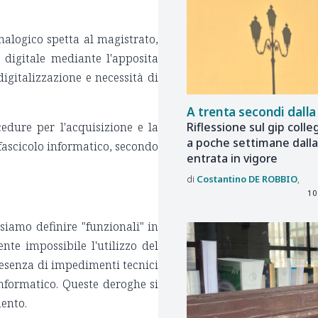
analogico spetta al magistrato,
digitale mediante l'apposita
igitalizzazione e necessità di
A trenta secondi dalla
cedure per l'acquisizione e la
Riflessione sul gip colle
a poche settimane dalla
 fascicolo informatico, secondo
entrata in vigore
Costantino
DE ROBBIO
10
ssiamo definire "funzionali" in
e impossibile l'utilizzo del
presenza di impedimenti tecnici
nformatico. Queste deroghe si
mento.