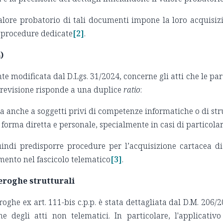
valore probatorio di tali documenti impone la loro acquisiz
e procedure dedicate
[2]
.
)
 modificata dal D.Lgs. 31/2024, concerne gli atti che le part
revisione risponde a una duplice
ratio
:
zia anche a soggetti privi di competenze informatiche o di str
in forma diretta e personale, specialmente in casi di particola
uindi predisporre procedure per l’acquisizione cartacea di 
imento nel fascicolo telematico
[3]
.
deroghe strutturali
roghe ex art. 111-bis c.p.p. è stata dettagliata dal D.M. 206/
e degli atti non telematici. In particolare, l'applicati