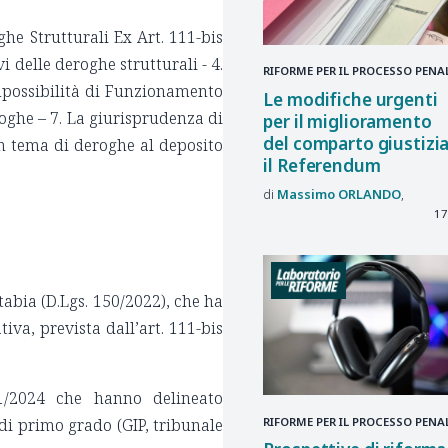
ghe Strutturali Ex Art. 111-bis
vi delle deroghe strutturali - 4.
RIFORME PER IL PROCESSO PENA
Impossibilità di Funzionamento
Le modifiche urgenti
roghe – 7. La giurisprudenza di
per il miglioramento
del comparto giustizi
 in tema di deroghe al deposito
il Referendum
Massimo
ORLANDO
17
abia (D.Lgs. 150/2022), che ha
iva, prevista dall’art. 111-bis
31/2024 che hanno delineato
RIFORME PER IL PROCESSO PENA
 di primo grado (GIP, tribunale