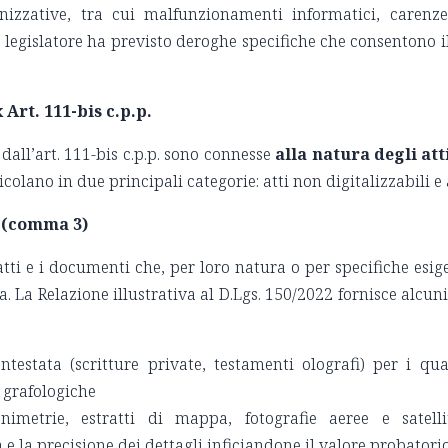
anizzative, tra cui malfunzionamenti informatici, carenze 
, il legislatore ha previsto deroghe specifiche che consentono
 Art. 111-bis c.p.p.
 dall’art. 111-bis c.p.p. sono connesse
alla natura degli att
rticolano in due principali categorie: atti non digitalizzabili e 
i (comma 3)
tti e i documenti che, per loro natura o per specifiche esi
a. La Relazione illustrativa al D.Lgs. 150/2022 fornisce alcun
estata (scritture private, testamenti olografi) per i qual
e grafologiche
imetrie, estratti di mappa, fotografie aeree e satellit
 la precisione dei dettagli inficiandone il valore probatori