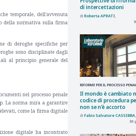
Prospettive di riforma
di intercettazioni
anche temporale, dell'avvenuta
Roberta
APRATI
tto della normativa sulla firma
9
one di deroghe specifiche per
deroghe sono disciplinate dagli
nali al principio generale del
RIFORME PER IL PROCESSO PENA
Il mondo è cambiato m
e documenti nel processo penale
codice di procedura p
p.p. La norma mira a garantire
non se n’è accorto
levati, come la firma digitale
Fabio Salvatore
CASSIBBA
30 
izione digitale ha incontrato