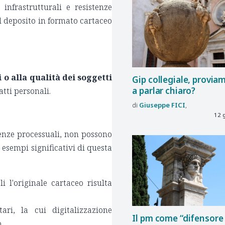
infrastrutturali e resistenze
 il deposito in formato cartaceo
i o alla qualità dei soggetti
Gip collegiale, provia
a parlar chiaro?
atti personali.
Giuseppe
FICI
12 
genze processuali, non possono
i esempi significativi di questa
i l'originale cartaceo risulta
ari, la cui digitalizzazione
Il pm come “difensore
o