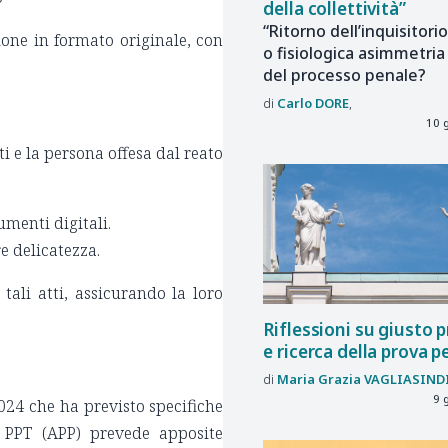
della collettività”
“Ritorno dell’inquisitorio
ione in formato originale, con
o fisiologica asimmetria
del processo penale?
Carlo
DORE
10 
i e la persona offesa dal reato
umenti digitali.
re delicatezza.
tali atti, assicurando la loro
Riflessioni su giusto 
e ricerca della prova p
Maria Grazia
VAGLIASIND
9 
2024 che ha previsto specifiche
vo PPT (APP) prevede apposite