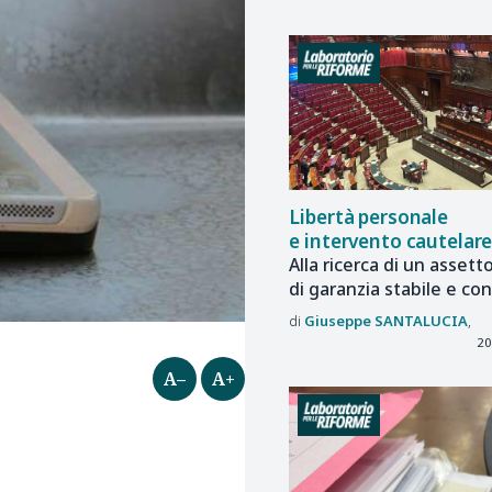
Libertà personale
e intervento cautelar
Alla ricerca di un assett
di garanzia stabile e co
Giuseppe
SANTALUCIA
20
A–
A+