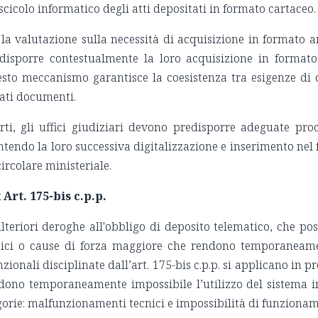
ascicolo informatico degli atti depositati in formato cartaceo.
i, la valutazione sulla necessità di acquisizione in formato 
disporre contestualmente la loro acquisizione in formato 
uesto meccanismo garantisce la coesistenza tra esigenze di d
nati documenti.
arti, gli uffici giudiziari devono predisporre adeguate pro
antendo la loro successiva digitalizzazione e inserimento nel
circolare ministeriale.
Art. 175-bis c.p.p.
 ulteriori deroghe all'obbligo di deposito telematico, che po
ici o cause di forza maggiore che rendono temporaneament
ionali disciplinate dall’art. 175-bis c.p.p. si applicano in 
dono temporaneamente impossibile l’utilizzo del sistema i
gorie: malfunzionamenti tecnici e impossibilità di funziona