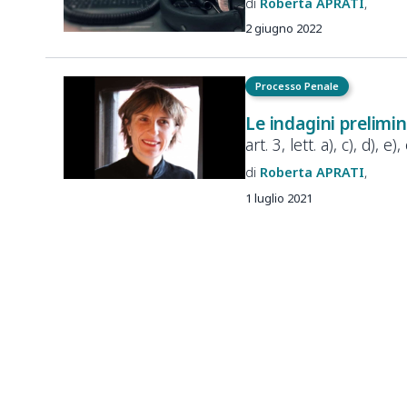
Roberta
APRATI
2 giugno 2022
Processo Penale
Le indagini prelimi
art. 3, lett. a), c), d), e)
Roberta
APRATI
1 luglio 2021