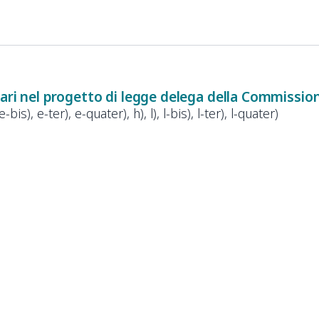
nari nel progetto di legge delega della Commissio
, e-bis), e-ter), e-quater), h), l), l-bis), l-ter), l-quater)