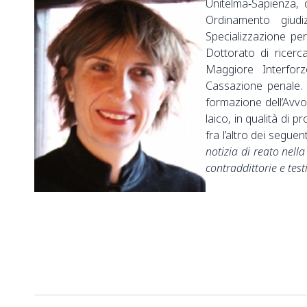
Unitelma‑Sapienza, 
Ordinamento giud
Specializzazione pe
Dottorato di ricerca
Maggiore Interforz
Cassazione penale. 
formazione dell’Avv
laico, in qualità di 
fra l’altro dei seguen
notizia di reato nel
contraddittorie e tes