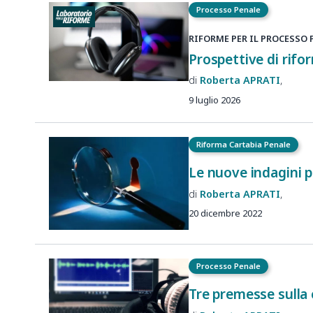
Processo Penale
RIFORME PER IL PROCESSO 
Prospettive di rifo
Roberta
APRATI
9 luglio 2026
Riforma Cartabia Penale
Le nuove indagini pr
Roberta
APRATI
20 dicembre 2022
Processo Penale
Tre premesse sulla 