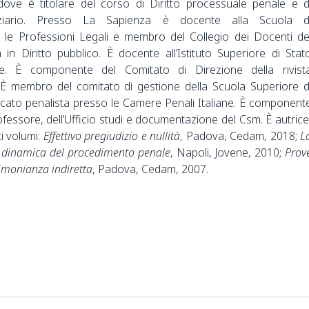
dove è titolare del corso di Diritto processuale penale e d
iziario. Presso La Sapienza è docente alla Scuola d
r le Professioni Legali e membro del Collegio dei Docenti de
 in Diritto pubblico. È docente all’Istituto Superiore di Stat
e. È componente del Comitato di Direzione della rivist
È membro del comitato di gestione della Scuola Superiore d
ocato penalista presso le Camere Penali Italiane. È component
professore, dell’Ufficio studi e documentazione del Csm. È autrice
ti volumi:
Effettivo pregiudizio e nullità
, Padova, Cedam, 2018;
L
la dinamica del procedimento penale
, Napoli, Jovene, 2010;
Prov
timonianza indiretta
, Padova, Cedam, 2007.