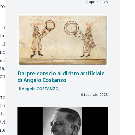
7 aprile 2023
tto
 la
che
 Il
mo
o i
ia,
Dal pre-conscio al diritto artificiale
non
di Angelo Costanzo
Angelo
COSTANZO
10 febbraio 2023
tto
sia
nto
del
nte