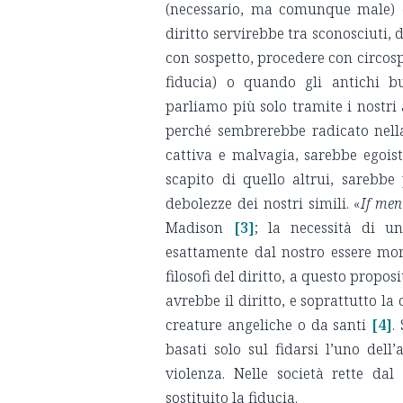
(necessario, ma comunque male) ch
diritto servirebbe tra sconosciuti,
con sospetto, procedere con circosp
fiducia) o quando gli antichi b
parliamo più solo tramite i nostri a
perché sembrerebbe radicato nell
cattiva e malvagia, sarebbe egois
scapito di quello altrui, sarebbe
debolezze dei nostri simili. «
If men
Madison
[3]
; la necessità di un
esattamente dal nostro essere moral
filosofi del diritto, a questo propo
avrebbe il diritto, e soprattutto l
creature angeliche o da santi
[4]
.
basati solo sul fidarsi l’uno dell
violenza. Nelle società rette dal
sostituito la fiducia.