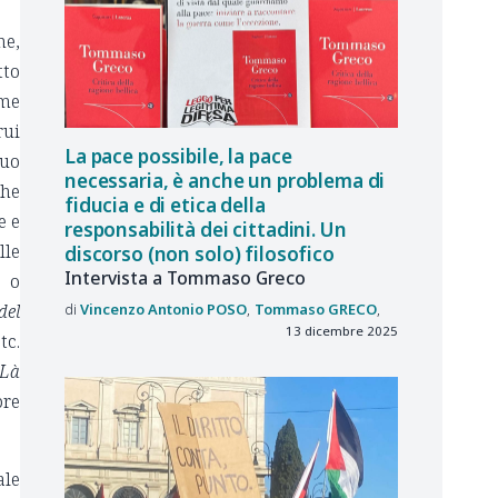
ne,
tto
rme
rui
La pace possibile, la pace
suo
necessaria, è anche un problema di
he
fiducia e di etica della
e e
responsabilità dei cittadini. Un
lle
discorso (non solo) filosofico
Intervista a Tommaso Greco
a o
Vincenzo Antonio
POSO
Tommaso
GRECO
del
13 dicembre 2025
tc.
Là
bre
ale