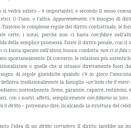
o si vedrà subito – è importante), e secondo il senso comu
etici. O l’uno, o l’altra.
Apparentemente
, c’è bisogno di diri
. Esistono le complesse regole del diritto contrattuale, le fo
 date certe, i notai, perché non ci basta
con-fidare
nell’alt
fida
della semplice promessa. Esiste il diritto penale, con il 
 ci basta sperare nell’altrui buona condotta:
non ci si fida
c
ato spontaneamente. Di converso, le relazioni più autentich
zionalizzate o quelle che si situano direttamente fuori da
sogno di regole giuridiche quando c’è in gioco l’amicizi
definiva tradizionalmente la famiglia «
un’isola che il mare 
iediamo, normalmente, firme, garanzie, caparre, testimoni, e
ri, con i nostri affetti; semplicemente
con-fidiamo
in loro.
 il diritto
– potremmo dire, ricalcando la struttura del cele
anto l’idea di un
diritto corruttore
. Il diritto sarebbe un m