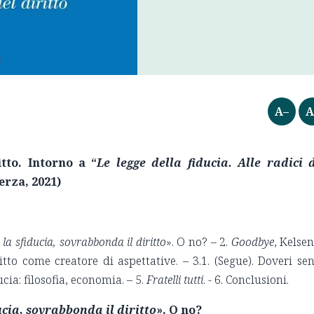
A–
A
itto.
Intorno a “
Le legge della fiducia. Alle radici 
erza, 2021)
a sfiducia, sovrabbonda il diritto
». O no? – 2.
Goodbye
, Kelsen
itto come creatore di aspettative. – 3.1. (Segue). Doveri se
ucia: filosofia, economia. – 5.
Fratelli tutti
. - 6. Conclusioni.
cia, sovrabbonda il diritto
». O no?