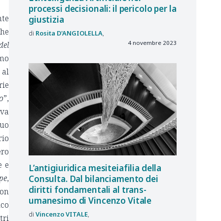
processi decisionali: il pericolo per la
nte
giustizia
che
Rosita
D'ANGIOLELLA
4 novembre 2023
del
mmo
 al
rie
o
”,
iva
suo
rio
ero
e e
L’antigiuridica mesiteiafilia della
ipe
,
Consulta. Dal bilanciamento dei
diritti fondamentali al trans-
von
umanesimo di Vincenzo Vitale
ico
Vincenzo
VITALE
tri