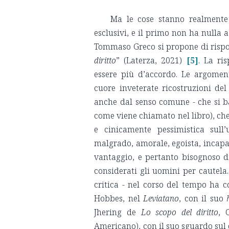
Ma le cose stanno realmente
esclusivi, e il primo non ha nulla
Tommaso Greco si propone di rispon
diritto
” (Laterza, 2021)
[5]
. La ri
essere più d’accordo. Le argomen
cuore inveterate ricostruzioni de
anche dal senso comune - che si b
come viene chiamato nel libro), ch
e cinicamente pessimistica sull
malgrado, amorale, egoista, incapa
vantaggio, e pertanto bisognoso d
considerati gli uomini per cautel
critica - nel corso del tempo ha 
Hobbes, nel
Leviatano
, con il suo
Jhering de
Lo scopo del diritto
, 
Americano), con il suo sguardo sul 