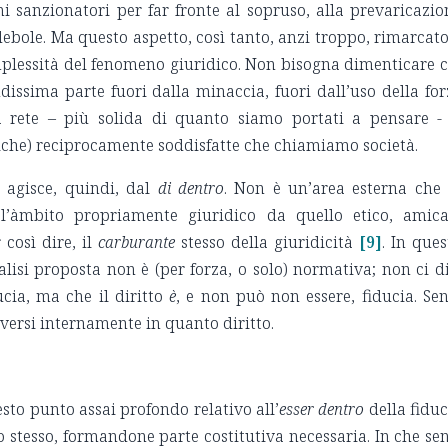
 sanzionatori per far fronte al sopruso, alla prevaricazio
debole. Ma questo aspetto, così tanto, anzi troppo, rimarcato
omplessità del fenomeno giuridico. Non bisogna dimenticare 
ndissima parte fuori dalla minaccia, fuori dall’uso della for
 rete – più solida di quanto siamo portati a pensare -
iche) reciprocamente soddisfatte che chiamiamo società.
e agisce, quindi, dal
di dentro
. Non è un’area esterna che
’àmbito propriamente giuridico da quello etico, amica
 così dire, il
carburante
stesso della giuridicità
[9]
. In ques
isi proposta non è (per forza, o solo) normativa; non ci d
ucia, ma che il diritto
è
, e non può non essere, fiducia. Se
olversi internamente in quanto diritto.
sto punto assai profondo relativo all’
esser dentro
della fiduc
tto stesso, formandone parte costitutiva necessaria. In che se