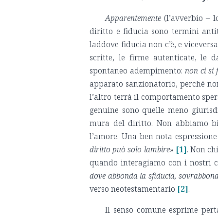
Apparentemente
(l’avverbio – l
diritto e fiducia sono termini antit
laddove fiducia non c’è, e viceversa
scritte, le firme autenticate, le
spontaneo adempimento:
non
ci si 
apparato sanzionatorio, perché non
l’altro terrà il comportamento sper
genuine sono quelle meno giurisdi
mura del diritto. Non abbiamo bi
l’amore. Una ben nota espressione 
diritto può solo lambire
»
[1]
. Non ch
quando interagiamo con i nostri ca
dove abbonda la sfiducia, sovrabbonda
verso neotestamentario
[2]
.
Il senso comune esprime pert