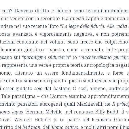
 così? Davvero diritto e fiducia sono termini mutualme
 a che vedere con la seconda? È a questa capitale domanda 
dere nel suo recente libro “
La legge della fiducia. Alle radici 
sposta avanzata è vigorosamente negativa, e non potre
tazioni contenute nel volume sono frecce che colpiscono
l fenomeno giuridico – spesso, come accennato, fatte prop
asano sul “
paradigma sfiduciario
” (o “
machiavellismo giuridic
e rappresenta una vera e propria teoria antropologica negat
’uomo, ritenuto un essere fondamentalmente, e forse 
ce di altruismo se non quando questo si allinea al suo prop
i esser guidato
solo
dal bastone. O così, almeno, andrebb
a. Tale paradigma – che l’Autore esamina approfonditament
convinto pensatori eterogenei quali Machiavelli, ne
Il princ
homo lupus
, Herman Melville, nel romanzo Billy Budd, il 
Oliver Wendell Holmes Jr. (il padre del Realismo Giurid
diritto del
bad man
, dell’
uomo cattivo
, e molti altri nomi illus