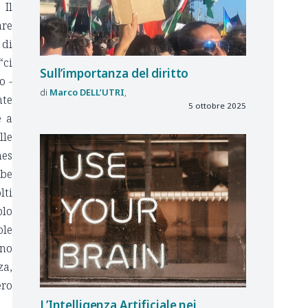
 Il
are
 di
“ci
Sull’importanza del diritto
o -
Marco
DELL’UTRI
nte
5 ottobre 2025
e a
lle
mes
bbe
lti
olo
ole
ano
za,
ero
L’Intelligenza Artificiale nei