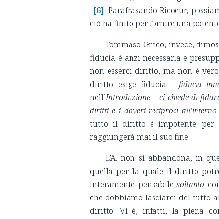
[6]
. Parafrasando Ricoeur, possia
ciò ha finito per fornire una potente
Tommaso Greco, invece, dimostr
fiducia è anzi necessaria e presupp
non esserci diritto, ma non è vero 
diritto esige fiducia –
fiducia inn
nell’
Introduzione
–
ci chiede di fidar
diritti e i doveri reciproci all’inter
tutto il diritto è impotente: pe
raggiungerà mai il suo fine.
L’A. non si abbandona, in que
quella per la quale il diritto pot
interamente pensabile
soltanto
con
che dobbiamo lasciarci del tutto al
diritto. Vi è, infatti, la piena