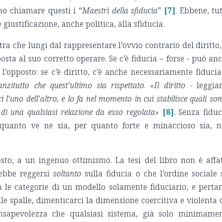
mo chiamare questi i “
Maestri della sfiducia
”
[7]
. Ebbene, tu
 giustificazione, anche politica, alla sfiducia.
a che lungi dal rappresentare l’ovvio contrario del diritto,
osta al suo corretto operare. Se c’è fiducia – forse - può an
l’opposto: se c’è diritto, c’è anche necessariamente fiducia.
anzitutto che quest’ultimo sia rispettato
. «
Il diritto
- leggia
ci l’uno dell’altro, e lo fa nel momento in cui stabilisce quali son
no di una qualsiasi relazione da esso regolata
»
[8]
. Senza fiduc
r quanto ve ne sia, per quanto forte e minaccioso sia, 
sto, a un ingenuo ottimismo. La tesi del libro non è affa
rebbe reggersi
soltanto
sulla fiducia o che l’ordine sociale 
 le categorie di un modello solamente fiduciario, e perta
le spalle, dimenticarci la dimensione coercitiva e violenta 
 consapevolezza che qualsiasi sistema, già solo minimame