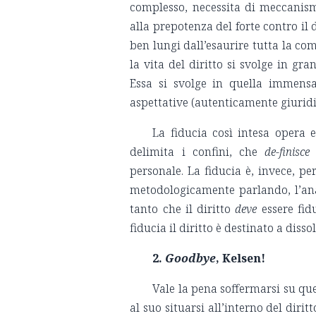
complesso, necessita di meccanismi
alla prepotenza del forte contro il 
ben lungi dall’esaurire tutta la c
la vita del diritto si svolge in gra
Essa si svolge in quella immensa
aspettative (autenticamente giurid
La fiducia così intesa opera 
delimita i confini, che
de-finisce
l
personale. La fiducia è, invece, per
metodologicamente parlando, l’anal
tanto che il diritto
deve
essere fid
fiducia il diritto è destinato a diss
2.
Goodbye
, Kelsen!
Vale la pena soffermarsi su que
al suo situarsi all’interno del diri