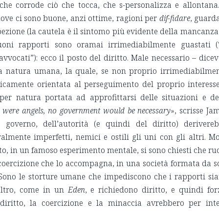
e corrode ciò che tocca, che s-personalizza e allontana.
 dove ci sono buone, anzi ottime, ragioni per
dif-fidare
, guard
ezione (la cautela è il sintomo più evidente della mancanza
uoni rapporti sono oramai irrimediabilmente guastati (
vvocati”): ecco il posto del diritto. Male necessario – dicev
a natura umana, la quale, se non proprio irrimediabilme
ticamente orientata al perseguimento del proprio interess
 per natura portata ad approfittarsi delle situazioni e de
 were angels, no government would be necessary
», scrisse Ja
 governo, dell’autorità (e quindi del diritto) derivere
mente imperfetti, nemici e ostili gli uni con gli altri. Mo
sito, in un famoso esperimento mentale, si sono chiesti che ru
a coercizione che lo accompagna, in una società formata da s
 Sono le storture umane che impediscono che i rapporti si
’altro, come in un
Eden
, e richiedono diritto, e quindi for
 diritto, la coercizione e la minaccia avrebbero per int