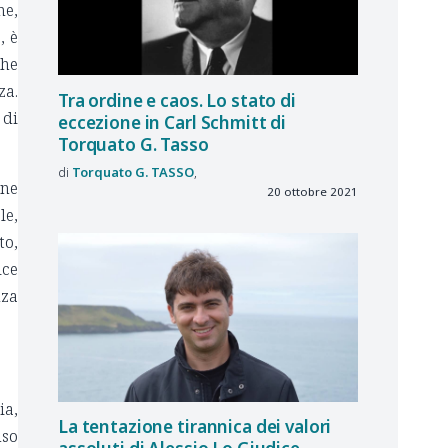
ne,
, è
che
za.
Tra ordine e caos. Lo stato di
 di
eccezione in Carl Schmitt di
Torquato G. Tasso
Torquato G.
TASSO
 ne
20 ottobre 2021
le,
to,
ice
nza
ia,
La tentazione tirannica dei valori
nso