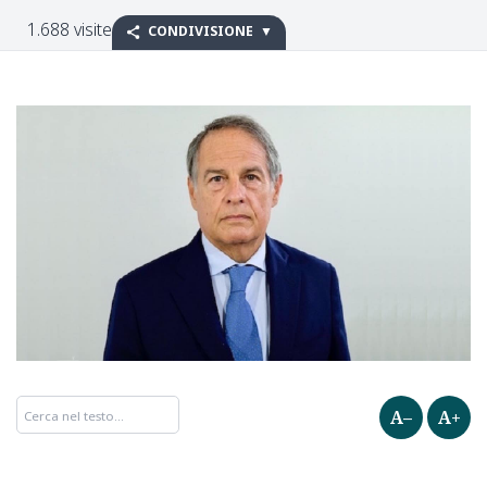
1.688 visite
CONDIVISIONE
A–
A+