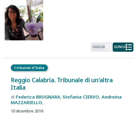
GRIGLIA
ELENCO
I tribunali d”Italia
Reggio Calabria. Tribunale di un’altra
Italia
Federica
BRUGNARA
Stefania
CIERVO
Andreina
MAZZARIELLO
10 dicembre 2019