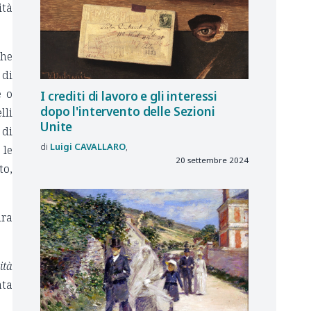
ità
che
 di
e o
I crediti di lavoro e gli interessi
dopo l'intervento delle Sezioni
lli
Unite
 di
Luigi
CAVALLARO
 le
20 settembre 2024
to,
ura
ità
ata