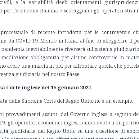
civili, e la variabilità degli orientamenti giurisprudenzi
 per l’economia italiana e scoraggiano gli operatori strani
 processuale di recente introdotta per le controversie civ
ia da COVID-19. Mentre in Italia, al fine di alleggerire il p
la pandemia inevitabilmente riverserà sul sistema giudiziario
 mediazione obbligatoria per alcune controversie in mate
ano avere una marcia in più per affrontare quella che potre
rgenza giudiziaria nel nostro Paese.
ma Corte inglese del 15 gennaio 2021
cata dalla Suprema Corte del Regno Unito ne è un esempio.
mi provvedimenti assunti dal Governo inglese a seguito de
9, gli operatori economici inglesi hanno avuto a disposizi
rità giudiziaria del Regno Unito su una questione di eno