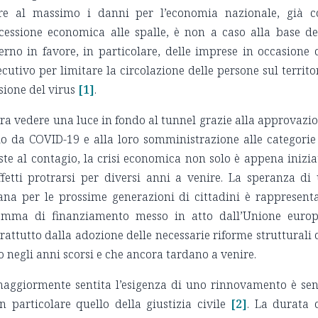
are al massimo i danni per l’economia nazionale, già c
essione economica alle spalle, è non a caso alla base de
no in favore, in particolare, delle imprese in occasione 
cutivo per limitare la circolazione delle persone sul territo
sione del virus
[1]
.
mbra vedere una luce in fondo al tunnel grazie alla approvazi
io da COVID-19 e alla loro somministrazione alle categorie
te al contagio, la crisi economica non solo è appena inizia
fetti protrarsi per diversi anni a venire. La speranza di
ana per le prossime generazioni di cittadini è rappresent
amma di finanziamento messo in atto dall’Unione euro
rattutto dalla adozione delle necessarie riforme strutturali 
to negli anni scorsi e che ancora tardano a venire.
 maggiormente sentita l’esigenza di uno rinnovamento è se
n particolare quello della giustizia civile
[2]
. La durata 