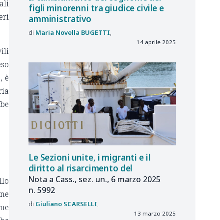
ali
figli minorenni tra giudice civile e
eri
amministrativo
Maria Novella
BUGETTI
14 aprile 2025
ili
eso
, è
ria
bbe
Le
Sezioni unite, i
migranti e
il
diritto al
risarcimento del
Nota a
Cass., sez.
un., 6
marzo
2025
llo
n.
5992
one
Giuliano
SCARSELLI
rme
13 marzo 2025