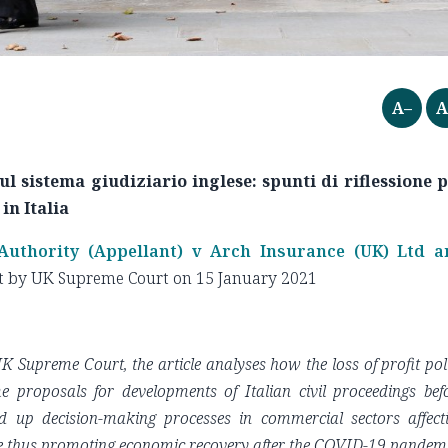
A–
A
l sistema giudiziario inglese: spunti di riflessione 
in Italia
Authority (Appellant) v Arch Insurance (UK) Ltd a
t by UK Supreme Court on 15 January 2021
K Supreme Court, the article analyses how the loss of profit pol
proposals for developments of Italian civil proceedings bef
d up decision-making processes in commercial sectors affect
ple thus promoting economic recovery after the COVID-19 pandem