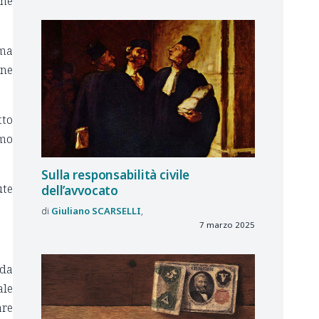
che
ema
one
tto
amo
Sulla responsabilità civile
ute
dell’avvocato
Giuliano
SCARSELLI
7 marzo 2025
nda
ale
are