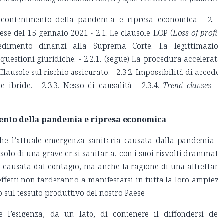
a contenimento della pandemia e ripresa economica - 2.
ese del 15 gennaio 2021 - 2.1. Le clausole LOP (
Loss of profi
cedimento dinanzi alla Suprema Corte. La legittimazi
questioni giuridiche. - 2.2.1. (segue) La procedura accelerat
 Clausole sul rischio assicurato. - 2.3.2. Impossibilità di acced
e ibride. - 2.3.3. Nesso di causalità - 2.3.4.
Trend clauses
-
mento della pandemia e ripresa economica
che l’attuale emergenza sanitaria causata dalla pandemia
olo di una grave crisi sanitaria, con i suoi risvolti drammat
e causata dal contagio, ma anche la ragione di una altretta
ffetti non tarderanno a manifestarsi in tutta la loro ampie
 sul tessuto produttivo del nostro Paese.
 l’esigenza, da un lato, di contenere il diffondersi de