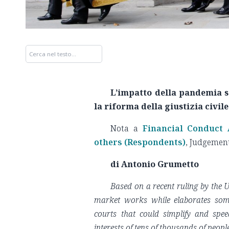
L’impatto della pandemia su
la riforma della giustizia civile 
Nota a
Financial Conduct 
others (Respondents)
, Judgemen
di Antonio Grumetto
Based on a recent ruling by the U
market works while elaborates some 
courts that could simplify and spee
interests of tens of thousands of peo