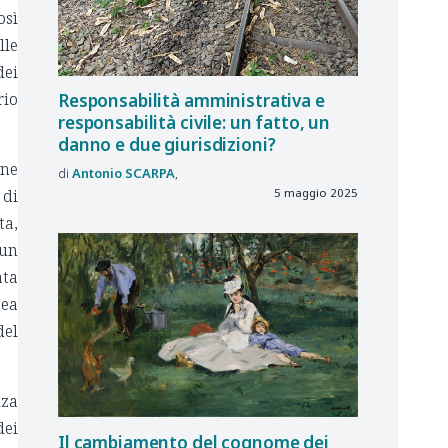
osì
lle
dei
rio
Responsabilità amministrativa e
responsabilità civile: un fatto, un
danno e due giurisdizioni?
one
Antonio
SCARPA
5 maggio 2025
 di
ta,
 un
ata
pea
del
nza
dei
Il cambiamento del cognome dei