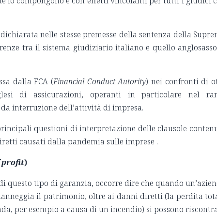
e lo compongono e con effetti vincolanti per tutti i giudici 
 dichiarata nelle stesse premesse della sentenza della Supr
erenze tra il sistema giudiziario italiano e quello anglosass
ssa dalla FCA (
Financial Conduct Autority
) nei confronti di o
esi di assicurazioni, operanti in particolare nel r
 da interruzione dell’attività di impresa.
rincipali questioni di interpretazione delle clausole conten
ndiretti causati dalla pandemia sulle imprese .
 profit
)
 di questo tipo di garanzia, occorre dire che quando un’azie
nneggia il patrimonio, oltre ai danni diretti (la perdita tot
enda, per esempio a causa di un incendio) si possono riscontr