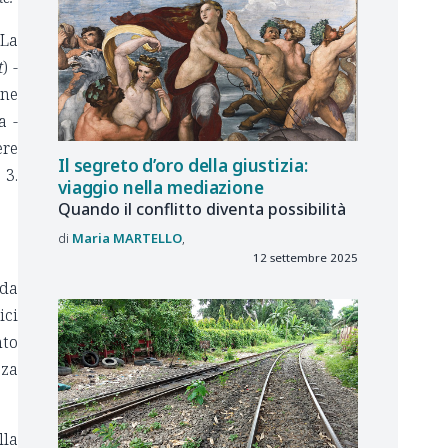
 La
t
) -
one
a -
ere
Il segreto d’oro della giustizia:
 3.
viaggio nella mediazione
Quando il conflitto diventa possibilità
Maria
MARTELLO
12 settembre 2025
 da
ici
nto
zza
lla