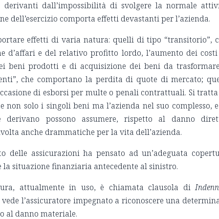
derivanti dall’impossibilità di svolgere la normale attiv
ne dell’esercizio comporta effetti devastanti per l’azienda.
ortare effetti di varia natura: quelli di tipo “transitorio”, 
d’affari e del relativo profitto lordo, l’aumento dei costi
dei beni prodotti e di acquisizione dei beni da trasformar
nti”, che comportano la perdita di quote di mercato; que
occasione di esborsi per multe o penali contrattuali. Si tratta
e non solo i singoli beni ma l’azienda nel suo complesso, e
 derivano possono assumere, rispetto al danno diret
lvolta anche drammatiche per la vita dell’azienda.
to delle assicurazioni ha pensato ad un’adeguata copert
e la situazione finanziaria antecedente al sinistro.
tura, attualmente in uso, è chiamata clausola di
Indenn
00 e vede l’assicuratore impegnato a riconoscere una determin
to al danno materiale.