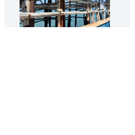
Per una magistratura capace
di ritrovare se stessa
Coordinamento Nazionale
AREADG
16 maggio 2026
Aumentare gli organici
dei magistrati?