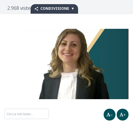
2.968 visite
CONDIVISIONE
A–
A+