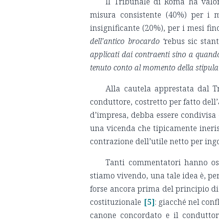
Il Tribunale di Roma ha valor
misura consistente (40%) per i 
insignificante (20%), per i mesi fi
dell’antico brocardo ‘
rebus sic stan
applicati dai contraenti sino a quand
tenuto conto al momento della stipula
Alla cautela apprestata dal T
conduttore, costretto per fatto dell
d’impresa, debba essere condivisa co
una vicenda che tipicamente ineris
contrazione dell’utile netto per ing
Tanti commentatori hanno osse
stiamo vivendo, una tale idea è, per 
forse ancora prima del principio di s
costituzionale
[5]
: giacché nel conf
canone concordato e il condutto