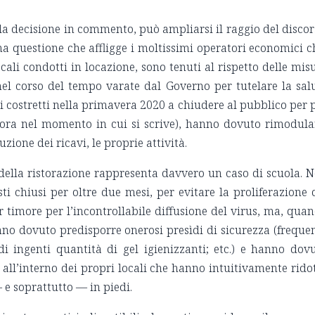
ella decisione in commento, può ampliarsi il raggio del discor
a questione che affligge i moltissimi operatori economici c
ocali condotti in locazione, sono tenuti al rispetto delle mis
l corso del tempo varate dal Governo per tutelare la sal
ti costretti nella primavera 2020 a chiudere al pubblico per 
ncora nel momento in cui si scrive), hanno dovuto rimodula
zione dei ricavi, le proprie attività.
e della ristorazione rappresenta davvero un caso di scuola. 
asti chiusi per oltre due mesi, per evitare la proliferazione 
timore per l’incontrollabile diffusione del virus, ma, qua
nno dovuto predisporre onerosi presìdi di sicurezza (freque
 di ingenti quantità di gel igienizzanti; etc.) e hanno dov
all’interno dei propri locali che hanno intuitivamente rido
— e soprattutto — in piedi.