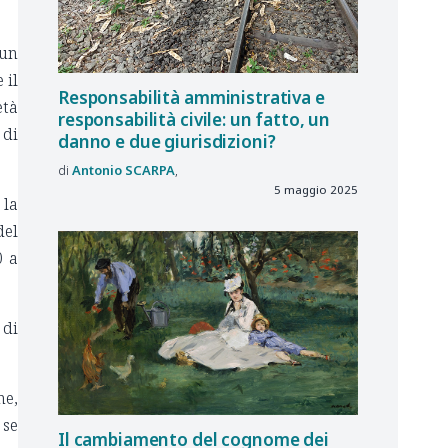
 un
 il
Responsabilità amministrativa e
età
responsabilità civile: un fatto, un
 di
danno e due giurisdizioni?
Antonio
SCARPA
5 maggio 2025
 la
del
0 a
 di
he,
 se
Il cambiamento del cognome dei