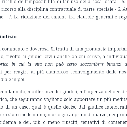
 rischio dell’impossibilità di far uso della cosa locata - 5.
l ricorso alla disciplina contrattuale di parte speciale - 6.
A
e - 7. La riduzione del canone tra clausole generali e reg
giudizio
 commento è doverosa. Si tratta di una pronuncia importa
o, rivolto ai giudici civili anche da chi scrive, a individu
orico in cui la vita non può certo soccombere innanzi a
li per reagire al più clamoroso sconvolgimento delle nos
iale in poi.
ondannato, a differenza dei giudici, all’urgenza del decide
ritico, che seguiranno vogliono solo apportare un più medit
udio di un caso, qual è quello deciso dal giudice monocrat
 era stato facile immaginarlo già ai primi di marzo, nei prim
’epidemia e dei, più o meno riusciti, tentativi di contene