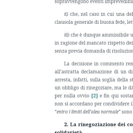
sopravvengono eventi imprevedibili
ii)
che, nel caso in cui una del
clausola generale di buona fede, let
iii)
che è dunque ammissibile un
in ragione del mancato rispetto dei
senza previa domanda di risoluzion
La decisione in commento rende
all’astratta declamazione di un d
arresta, infatti, sulla soglia dell
un obbligo di rinegoziare, ma le d
per nulla ovvio
[2]
e fin qui sosta
non si accordano per condividere il
“
entro i limiti dell’alea normale
” sono
2. La rinegoziazione dei co
solidarietà