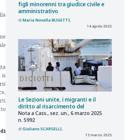
figli minorenni tra giudice civile e
amministrativo
lla
Maria Novella
BUGETTI
14 aprile 2025
one
ale
ita
 si
rsi
ce,
Le
Sezioni unite, i
migranti e
il
rti
diritto al
risarcimento del
tto
Nota a
Cass., sez.
un., 6
marzo
2025
n.
5992
Giuliano
SCARSELLI
 di
13 marzo 2025