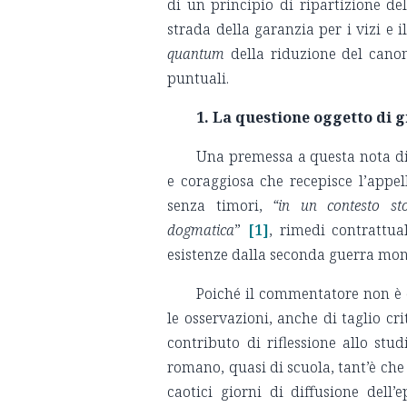
di un principio di ripartizione del
strada della garanzia per i vizi e i
quantum
della riduzione del canon
puntuali.
1. La questione oggetto di 
Una premessa a questa nota di
e coraggiosa che recepisce l’appell
senza timori,
“in un contesto st
dogmatica
”
[1]
, rimedi contrattua
esistenze dalla seconda guerra mond
Poiché il commentatore non è c
le osservazioni, anche di taglio c
contributo di riflessione allo st
romano, quasi di scuola, tant’è che
caotici giorni di diffusione dell