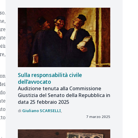
so.
he,
ure
ute
più
re,
Sulla responsabilità civile
Non
dell’avvocato
dei
Audizione tenuta alla Commissione
ndo
Giustizia del Senato della Repubblica in
nte
data 25 febbraio 2025
uto
Giuliano
SCARSELLI
tto
7 marzo 2025