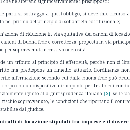
 che ne alterano significativamente i presupposti;
le parti si sottragga a quest’obbligo, si deve fare ricorso a
ta nel prisma del principio di solidarietà costituzionale;
’azione di riduzione in via equitativa dei canoni di locazi
 canoni di buona fede e correttezza, proposta in via princip
e per sopravvenuta eccessiva onerosità.
 un tributo al principio di effettività, perché non si lim
iritto ma predispone un rimedio attuarlo. L’ordinanza non
a sterile affermazione secondo cui dalla buona fede può dedu
à corpo con un dispositivo dirompente per l’esito cui condu
nzialmente ignoto alla giurisprudenza italiana
[3]
: se le pa
 rischio sopravvenuto, le condizioni che riportano il contra
 stabilite dal giudice.
ntratti di locazione stipulati tra imprese e il dovere