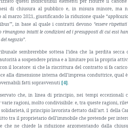
izzato questi indiscutibili elementi per ridurre il canone
mesi di chiusura al pubblico e, in misura minore, ma 
no al marzo 2021, giustificando la riduzione quale “
applicazi
tibus
’
”, in base al quale i contratti devono
“essere rispettati
o rimangono intatti le condizioni ed i presupposti di cui essi ha
 del negozio
”.
ribunale sembrerebbe sottesa l’idea che la perdita secca 
’autorità a sospendere prima e a limitare poi la propria attiv
n il locatore: sì che la riscrittura del contratto si fa carico
ce alla dimensione interna dell’impresa conduttrice, qual è
overnabili fatti sopravvenuti
[4]
.
rvato che, in linea di principio, nei tempi eccezionali 
varie ragioni, molto condivisibile: e, tra queste ragioni, rile
olidarietà, il principio lavorista dettato dall’art. 1 della Ca
litto tra il proprietario dell’immobile che pretende per intero
re che ne chiede la riduzione argomentando dalla chius