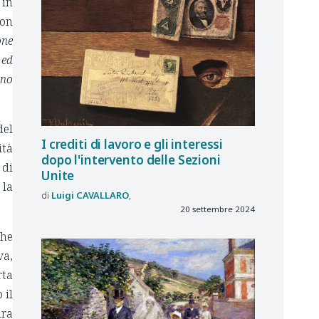
 in
non
one
 ed
nno
del
I crediti di lavoro e gli interessi
ità
dopo l'intervento delle Sezioni
 di
Unite
 la
Luigi
CAVALLARO
20 settembre 2024
che
va,
rta
 il
ura