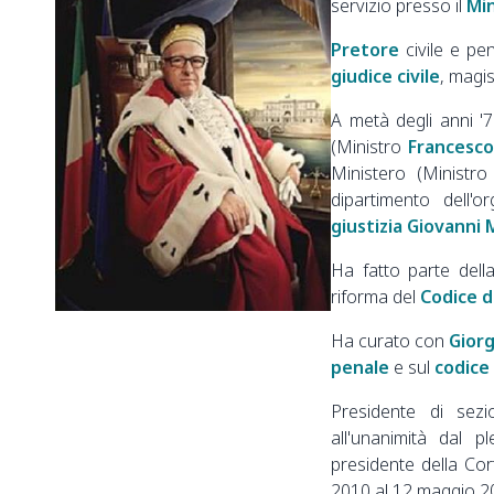
servizio presso il
Min
Pretore
civile e pe
giudice civile
, magis
A metà degli anni '70
(Ministro
Francesco
Ministero (Ministr
dipartimento dell'o
giustizia
Giovanni M
Ha fatto parte del
riforma del
Codice d
Ha curato con
Giorg
penale
e sul
codice
Presidente di sez
all'unanimità dal 
presidente della Co
2010 al 12 maggio 2