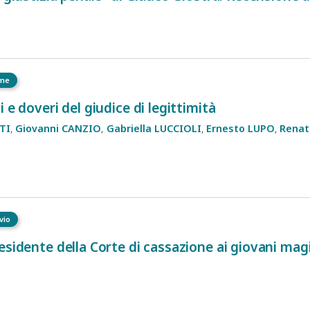
eme
 e doveri del giudice di legittimità
TI
Giovanni
CANZIO
Gabriella
LUCCIOLI
Ernesto
LUPO
Renat
ivio
sidente della Corte di cassazione ai giovani magis