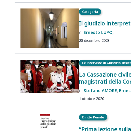
Categoria
Il giudizio interpre
Ernesto
LUPO
28 dicembre 2023
Le interviste di Giustizia Insi
La Cassazione civile
magistrati della Co
Stefano
AMORE
Ernes
1 ottobre 2020
Diritto Penale
“Prima lezione sull