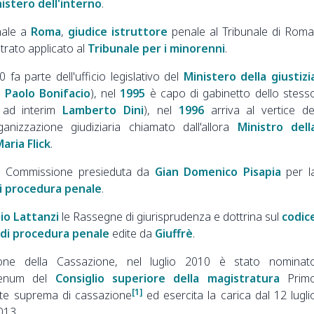
istero dell'interno
.
nale a
Roma
,
giudice istruttore
penale al Tribunale di Roma
trato applicato al
Tribunale per i minorenni
.
 fa parte dell'ufficio legislativo del
Ministero della giustizi
 Paolo Bonifacio
), nel
1995
è capo di gabinetto dello stess
o ad interim
Lamberto Dini
), nel
1996
arriva al vertice de
rganizzazione giudiziaria chiamato dall'allora
Ministro dell
aria Flick
.
la Commissione presieduta da
Gian Domenico Pisapia
per l
i procedura penale
.
io Lattanzi
le Rassegne di giurisprudenza e dottrina sul
codic
 di procedura penale
edite da
Giuffrè
.
ione della Cassazione, nel luglio 2010 è stato nominat
plenum del
Consiglio superiore della magistratura
Prim
[1]
rte suprema di cassazione
ed esercita la carica dal 12 lugli
013.