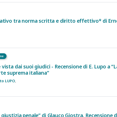
tativo tra norma scritta e diritto effettivo* di E
eme
 vista dai suoi giudici - Recensione di E. Lupo a “L
rte suprema italiana”
to
LUPO
a giustizia penale” di Glauco Giostra. Recensione 