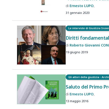
Ernesto
LUPO
31 gennaio 2020
Le interviste di Giustizia Insi
Diritti fondamentali
Roberto Giovanni
CON
19 giugno 2019
Gli attori della giustizia - Arch
Saluto del Primo Pre
Ernesto
LUPO
13 maggio 2016