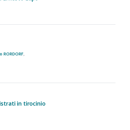
o
RORDORF
trati in tirocinio