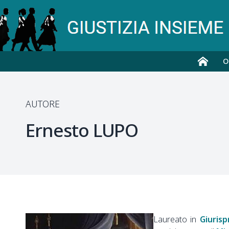
O
AUTORE
Ernesto
LUPO
Laureato in
Giuris