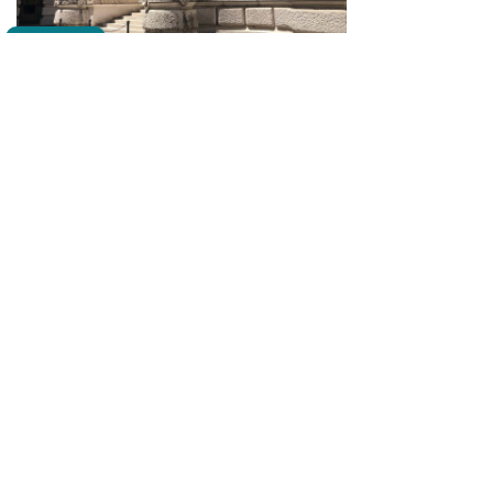
Diritto Penale
Una recente pronuncia della Corte di
legittimità in tema di “ reati
culturalmente orientati”.
17 novembre 2018
Gli attori della giustizia - Archivio
Essere ponte