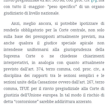
rinvio pregiudiziale ex art. 363
bis,
cod. proc. civ.
[7]
, ma
con tutto il -maggior- “peso specifico” di un organo
giudiziario di livello nazionale.
Anzi, meglio ancora, si potrebbe ipotizzare di
renderlo obbligatorio per la Corte centrale, non solo
sulla base dei presupposti attualmente previsti, ma
anche qualora il giudice speciale apicale non
intendesse uniformarsi alla giurisprudenza della
Suprema Corte o ne chiedesse chiarimenti
interpretativi, in analogia con quanto attualmente
previsto dall’art. 374, terzo comma, cod. proc. civ., a
disciplina dei rapporti tra le sezioni semplici e le
sezioni unite della Cassazione ovvero dall’art. 267, terzo
comma, TFUE per il rinvio pregiudiziale alla Corte di
giustizia dell’Unione europea. In tal modo il rischio di
detta “contorsione” sarebbe addirittura azzerato.