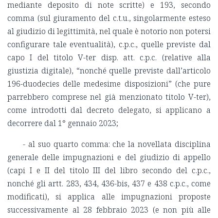
mediante deposito di note scritte) e 193, secondo
comma (sul giuramento del c.t.u., singolarmente esteso
al giudizio di legittimità, nel quale è notorio non potersi
configurare tale eventualità), c.p.c., quelle previste dal
capo I del titolo V-ter disp. att. c.p.c. (relative alla
giustizia digitale), “nonché quelle previste dall’articolo
196-duodecies delle medesime disposizioni” (che pure
parrebbero comprese nel già menzionato titolo V-ter),
come introdotti dal decreto delegato, si applicano a
decorrere dal 1° gennaio 2023;
- al suo quarto comma: che la novellata disciplina
generale delle impugnazioni e del giudizio di appello
(capi I e II del titolo III del libro secondo del c.p.c.,
nonché gli artt. 283, 434, 436-bis, 437 e 438 c.p.c., come
modificati), si applica alle impugnazioni proposte
successivamente al 28 febbraio 2023 (e non più alle