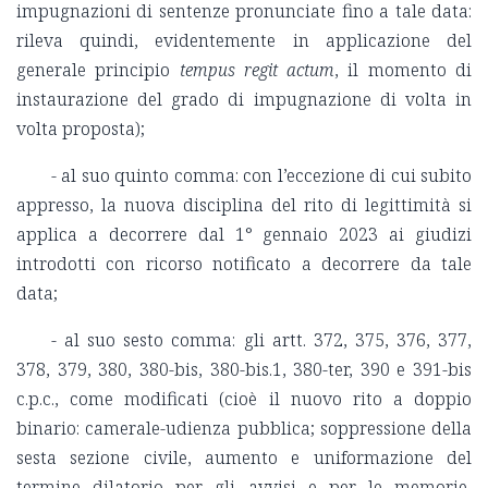
impugnazioni di sentenze pronunciate fino a tale data:
rileva quindi, evidentemente in applicazione del
generale principio
tempus regit actum
, il momento di
instaurazione del grado di impugnazione di volta in
volta proposta);
- al suo quinto comma: con l’eccezione di cui subito
appresso, la nuova disciplina del rito di legittimità si
applica a decorrere dal 1° gennaio 2023 ai giudizi
introdotti con ricorso notificato a decorrere da tale
data;
- al suo sesto comma: gli artt. 372, 375, 376, 377,
378, 379, 380, 380-bis, 380-bis.1, 380-ter, 390 e 391-bis
c.p.c., come modificati (cioè il nuovo rito a doppio
binario: camerale-udienza pubblica; soppressione della
sesta sezione civile, aumento e uniformazione del
termine dilatorio per gli avvisi e per le memorie,