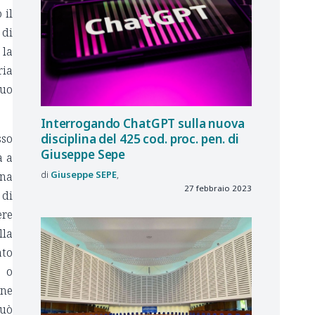
 il
 di
 la
ria
suo
Interrogando ChatGPT sulla nuova
disciplina del 425 cod. proc. pen. di
sso
Giuseppe Sepe
a a
Giuseppe
SEPE
nna
27 febbraio 2023
 di
ere
lla
ato
e o
one
può