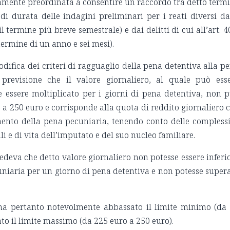
ramente preordinata a consentire un raccordo tra detto term
di durata delle indagini preliminari per i reati diversi da
l termine più breve semestrale) e dai delitti di cui all’art. 4
 termine di un anno e sei mesi).
ifica dei criteri di ragguaglio della pena detentiva alla p
previsione che il valore giornaliero, al quale può ess
e essere moltiplicato per i giorni di pena detentiva, non 
e a 250 euro e corrisponde alla quota di reddito giornaliero 
ento della pena pecuniaria, tenendo conto delle compless
 e di vita dell’imputato e del suo nucleo familiare.
edeva che detto valore giornaliero non potesse essere inferi
niaria per un giorno di pena detentiva e non potesse super
a, ha pertanto notevolmente abbassato il limite minimo (da
ato il limite massimo (da 225 euro a 250 euro).