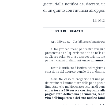
giorni dalla notifica del decreto, 
di un quinto con rinuncia all’oppos
LE MO
TESTO RIFORMATO
Art. 459 c.p.p. –
Casi di procedimento per
1. Nei procedimenti per reati perseguibil
presentata e se il querelante non ha nella s
applicare soltanto una pena pecuniaria, anch
per le indagini preliminari, entro
un anno
d
reato è attribuito è iscritto nel registro
emissione del decreto penale di condanna, 
1-
bis
. Nel caso di irrogazione di una pe
determinare l'ammontare della pena pecuniar
l'imputato e lo moltiplica per i giorni di pen
superiore a 250 euro e corrisponde alla
pagamento della pena pecuniaria, tene
vita dell’imputato e del suo nucleo fami