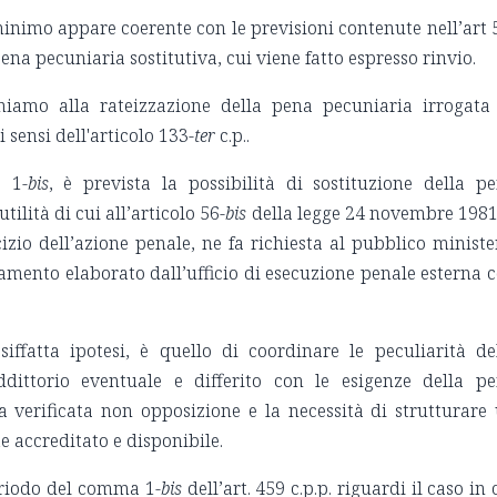
inimo appare coerente con le previsioni contenute nell’art 
ena pecuniaria sostitutiva, cui viene fatto espresso rinvio.
hiamo alla rateizzazione della pena pecuniaria irrogata
 sensi dell'articolo 133-
ter
c.p..
 1-
bis
, è prevista la possibilità di sostituzione della p
tilità di cui all’articolo 56-
bis
della legge 24 novembre 1981
cizio dell’azione penale, ne fa richiesta al pubblico ministe
mento elaborato dall’ufficio di esecuzione penale esterna 
iffatta ipotesi, è quello di coordinare le peculiarità de
dittorio eventuale e differito con le esigenze della p
la verificata non opposizione e la necessità di strutturare
 accreditato e disponibile.
eriodo del comma 1-
bis
dell’art. 459 c.p.p. riguardi il caso in 