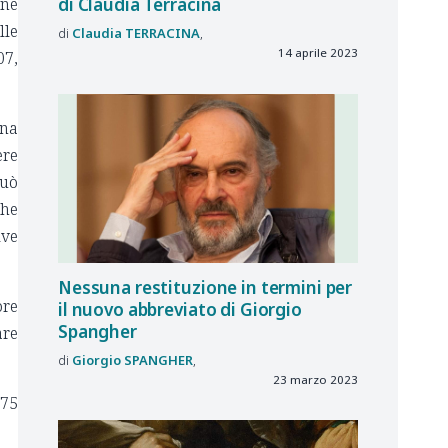
ine
di Claudia Terracina
lle
Claudia
TERRACINA
14 aprile 2023
07,
ena
ere
può
che
ive
Nessuna restituzione in termini per
ore
il nuovo abbreviato di Giorgio
Spangher
are
Giorgio
SPANGHER
23 marzo 2023
 75