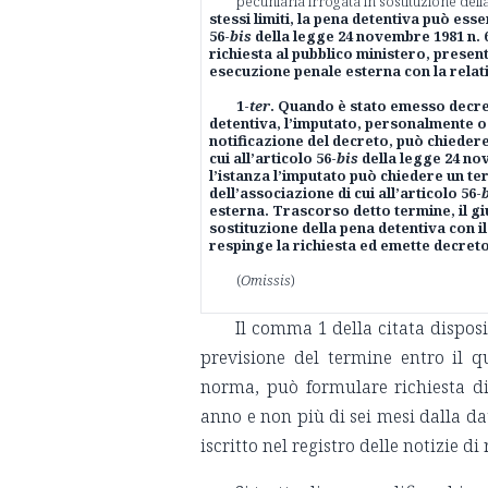
pecuniaria irrogata in sostituzione della
stessi limiti, la pena detentiva può esser
56-
bis
della legge 24 novembre 1981 n. 6
richiesta al pubblico ministero, presen
esecuzione penale esterna con la relativ
1-
ter
. Quando è stato emesso decre
detentiva, l’imputato, personalmente o 
notificazione del decreto, può chiedere 
cui all’articolo 56-
bis
della legge 24 no
l’istanza l’imputato può chiedere un ter
dell’associazione di cui all’articolo 56-
esterna. Trascorso detto termine, il g
sostituzione della pena detentiva con il 
respinge la richiesta ed emette decreto
(
Omissis
)
Il comma 1 della citata dispos
previsione del termine entro il q
norma, può formulare richiesta d
anno e non più di sei mesi dalla dat
iscritto nel registro delle notizie di 