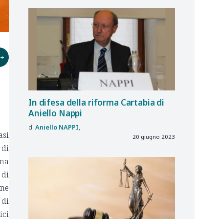
+
In difesa della riforma Cartabia di
Aniello Nappi
Aniello
NAPPI
asi
20 giugno 2023
 di
ena
 di
one
 di
ici