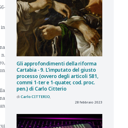
56-
 in
ena
 n.
ro,
Gli approfondimenti della riforma
Cartabia - 9. L’imputato del giusto
con
processo (ovvero degli articoli 581,
commi 1-ter e 1-quater, cod. proc.
pen.) di Carlo Citterio
lla
Carlo
CITTERIO
ena
28 febbraio 2023
 un
cui