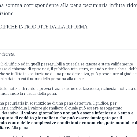
una somma corrispondente alla pena pecuniaria inflitta rido
izione.
DIFICHE INTRODOTTE DALLA RIFORMA
 decreto.
i di ufficio ed in quelli perseguibili a querela se questa è stata validamente
tessa dichiarato di opporvisi, il pubblico ministero, quando ritiene che si deb
e se inflitta in sostituzione di una pena detentiva, può presentare al giudice
alla data in cui il nome della persona alla quale il
 delle notizie di reato e previa trasmissione del fascicolo, richiesta motivata d
indicando la misura della pena.
na pecuniaria in sostituzione di una pena detentiva, il giudice, per
ia, individua il valore giornaliero al quale può essere assoggettato
a detentiva.
Il valore giornaliero non può essere inferiore a 5 euro e
 quota di reddito giornaliero che può essere impiegata per il
ndo conto delle complessive condizioni economiche, patrimoniali e d
liare.
Alla pena