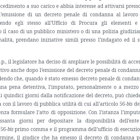
cedimento a suo carico e abbia interesse ad attivarsi presso
l’emissione di un decreto penale di condanna al lavoro
rnendo egli stesso all’Ufficio di Procura gli elementi e
il caso di un pubblico ministero o di una polizia giudizia
nalità, prendano iniziative simili presso l’indagato ed il 
p.p., il legislatore ha deciso di ampliare le possibilità di acce
tutivo anche dopo l’emissione del decreto penale di condann
edendo che, quando è stato emesso decreto penale di conda
 una pena detentiva, l’imputato, personalmente o a mezzo
i quindici giorni dalla notificazione del decreto, può chied
con il lavoro di pubblica utilità di cui all’articolo 56-
bis
de
nza formulare l’atto di opposizione. Con l’istanza l’imput
anta giorni per depositare la disponibilità dell’ent
 56-
bis
primo comma e il programma dell’ufficio di esecuzi
ermine, il giudice che ha emesso il decreto di condanna 