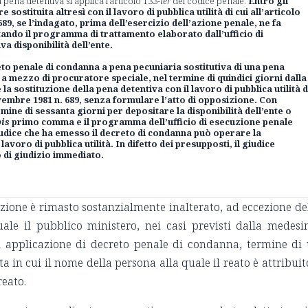
 pena detentiva si applica l'articolo 133-
ter
del codice penale.
Entro gli
e sostituita altresì con il lavoro di pubblica utilità di cui all’articolo
89, se l’indagato, prima dell’esercizio dell’azione penale, ne fa
tando il programma di trattamento elaborato dall’ufficio di
a disponibilità dell’ente.
to penale di condanna a pena pecuniaria sostitutiva di una pena
a mezzo di procuratore speciale, nel termine di quindici giorni dalla
la sostituzione della pena detentiva con il lavoro di pubblica utilità d
vembre 1981 n. 689, senza formulare l’atto di opposizione. Con
mine di sessanta giorni per depositare la disponibilità dell’ente o
bis
primo comma e il programma dell’ufficio di esecuzione penale
iudice che ha emesso il decreto di condanna può operare la
lavoro di pubblica utilità. In difetto dei presupposti, il giudice
 di giudizio immediato.
izione è rimasto sostanzialmente inalterato, ad eccezione de
uale il pubblico ministero, nei casi previsti dalla medes
i applicazione di decreto penale di condanna, termine di
a in cui il nome della persona alla quale il reato è attribuit
reato.