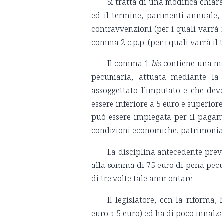
Si tratta di una modifica chia
ed il termine, parimenti annuale, 
contravvenzioni (per i quali varrà i
comma 2 c.p.p. (per i quali varrà il
Il comma 1-
bis
contiene una mod
pecuniaria, attuata mediante la 
assoggettato l’imputato e che dev
essere inferiore a 5 euro e superior
può essere impiegata per il pagam
condizioni economiche, patrimoniali
La disciplina antecedente prev
alla somma di 75 euro di pena pecu
di tre volte tale ammontare
Il legislatore, con la riform
euro a 5 euro) ed ha di poco innalz