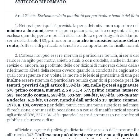
ARTICOLO RIFORMATO
Art. 131-
bis
.
Esclusione della punibilità per particolare tenuità del fatto
1. Nei reati per i quali è prevista la pena detentiva non superiore n
minimo a due anni
, ovvero la pena pecuniaria, sola o congiunta alla pre
esclusa quando, per le modalità della condotta e per l'esiguità del danno 
sensi dell'articolo 133, primo comma
, anche in considerazione della
reato,
l'offesa è di particolare tenuità e il comportamento risulta non ab
2. L’offesa non può essere ritenuta di particolare tenuità, ai sensi
l'autore ha agito per motivi abietti o futili, o con crudeltà, anche in dann
sevizie o, ancora, ha profittato delle condizioni di minorata difesa della 
riferimento all'età della stessa ovvero quando la condotta ha cagionato 
quali conseguenze non volute, la morte o le lesioni gravissime di una pe
inoltre
essere ritenuta di particolare tenuità quando si procede per
i d
tentati, previsti dagli articoli 558-
bis
, 582, nelle ipotesi aggravate 
576, primo comma, numeri 2, 5 e 5.1, e 577, primo comma, numer
583, secondo comma, 583-
bis
, 593-
ter
, 600-
bis
, 609-
bis
, 609-
quater
undecies
, 612-
bis
, 612-
ter
, nonché dall’articolo 19, quinto comma
1978, n. 194, ovvero
per delitti, puniti con una pena superiore nel mas
di reclusione, commessi in occasione o a causa di manifestazioni sportiv
agli articoli 336, 337 e 341-
bis
, quando il reato è commesso nei confronti d
pubblica sicurezza o di un
ufficiale o agente di polizia giudiziaria nell'esercizio delle proprie funz
all'articolo 343.
L’offesa non può altresì essere ritenuta di particol