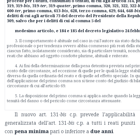
procede per i delitti, consumati o tentati, di cui agli articoli 314,
319, 319-
bis
, 319-
ter
, 319-
quater
, primo comma, 320, 321, 322, 322-
600-
ter
, primo comma, 613-
bis
, 628, terzo comma, 629, 644, 648-
bi
delitti di cui agli articoli 73 del decreto del Presidente della Repub
309, salvo che per i delitti di cui al comma 5 del
medesimo articolo, e 184 e 185 del decreto legislativo 24 febbr
3. Il comportamento è abituale nel caso in cui l’autore sia stato dich
professionale o per tendenza ovvero abbia commesso più reati della ste
ciascun fatto, isolatamente considerato, sia di particolare tenuità, nonché 
reati che abbiano ad oggetto condotte plurime, abituali e reiterate.
4. Ai fini della determinazione della pena detentiva prevista nel p
conto delle circostanze, ad eccezione di quelle per le quali la legge stabi
diversa da quella ordinaria del reato e di quelle ad effetto speciale. In qu
dell’applicazione del primo comma non si tiene conto del giudizio di bi
circostanze di cui all’articolo 69.
5. La disposizione del primo comma si applica anche quando la legg
tenuità del danno o del pericolo come circostanza attenuante.
Il nuovo art. 131-
bis
c.p. prevede l’applicabilità
generalizzata dell’art. 131-
bis
c.p. a tutti i reati puniti
con
pena
minima
pari o inferiore a
due anni
.