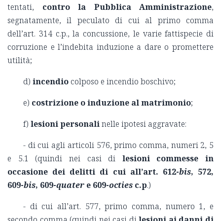
tentati,
contro la Pubblica Amministrazione
,
segnatamente, il peculato di cui al primo comma
dell’art. 314 c.p., la concussione, le varie fattispecie di
corruzione e l’indebita induzione a dare o promettere
utilità;
d)
incendio
colposo e incendio boschivo;
e)
costrizione o induzione al matrimonio
;
f)
lesioni personali
nelle ipotesi aggravate:
- di cui agli articoli 576, primo comma, numeri 2, 5
e 5.1 (quindi nei casi di
lesioni commesse in
occasione dei delitti di cui all’art. 612-
bis
, 572,
609-
bis
, 609-
quater
e 609-
octies
c.p
.)
- di cui all’art. 577, primo comma, numero 1, e
secondo comma (quindi nei casi di
lesioni ai danni di