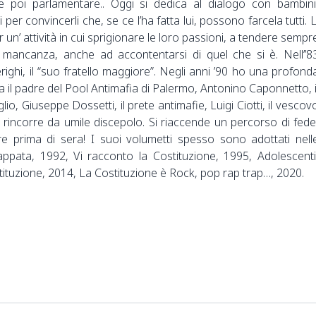
e poi parlamentare.. Oggi si dedica al dialogo con bambini
per convincerli che, se ce l’ha fatta lui, possono farcela tutti. L
 un’ attività in cui sprigionare le loro passioni, a tendere sempr
n mancanza, anche ad accontentarsi di quel che si è. Nell’’8
ghi, il “suo fratello maggiore”. Negli anni ’90 ho una profond
a il padre del Pool Antimafia di Palermo, Antonino Caponnetto, i
, Giuseppe Dossetti, il prete antimafie, Luigi Ciotti, il vescov
 rincorre da umile discepolo. Si riaccende un percorso di fede
re prima di sera! I suoi volumetti spesso sono adottati nell
appata, 1992, Vi racconto la Costituzione, 1995, Adolescenti
ituzione, 2014, La Costituzione è Rock, pop rap trap…, 2020.