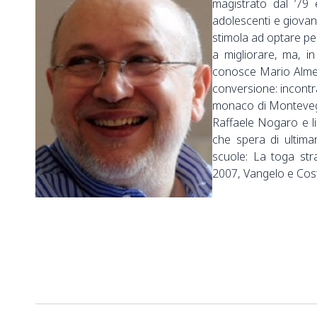
magistrato dal ’79 
adolescenti e giovani 
stimola ad optare per
a migliorare, ma, i
conosce Mario Almeri
conversione: incontr
monaco di Monteveglio
Raffaele Nogaro e li
che spera di ultima
scuole: La toga str
2007, Vangelo e Cost