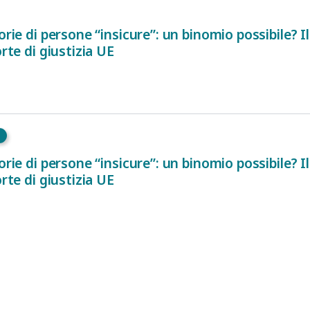
orie di persone “insicure”: un binomio possibile? I
orte di giustizia UE
orie di persone “insicure”: un binomio possibile? I
orte di giustizia UE