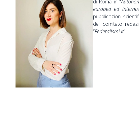
di Roma in “
Autonomi
europea ed internaz
pubblicazioni scienti
del comitato redaz
“
Federalismi.it
”.